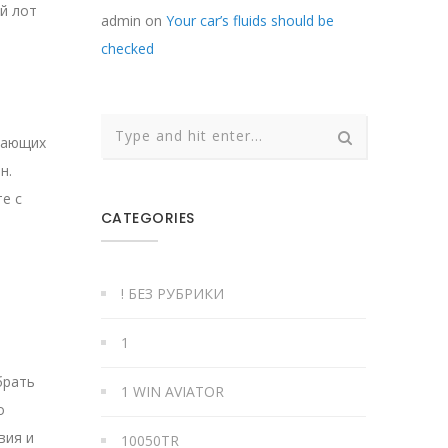
й лот
admin
on
Your car’s fluids should be
checked
инающих
н.
е с
CATEGORIES
! БЕЗ РУБРИКИ
1
брать
1 WIN AVIATOR
о
вия и
10050TR