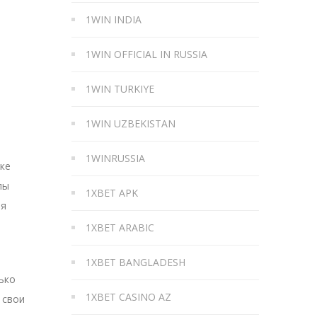
1WIN INDIA
1WIN OFFICIAL IN RUSSIA
1WIN TURKIYE
1WIN UZBEKISTAN
1WINRUSSIA
ке
пы
1XBET APK
ля
1XBET ARABIC
1XBET BANGLADESH
ько
1XBET CASINO AZ
 свои