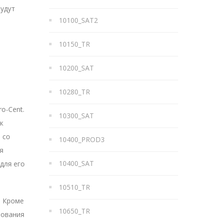
будут
10100_SAT2
10150_TR
10200_SAT
10280_TR
o-Cent.
10300_SAT
к
 со
10400_PROD3
я
10400_SAT
для его
10510_TR
. Кроме
10650_TR
рования