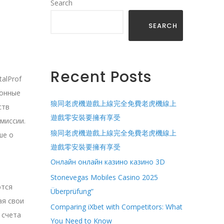
Search
SEARCH
Recent Posts
alProf
ронные
狼同老虎機遊戲上線完全免費老虎機線上
ств
遊戲零安裝要擁有享受
миссии.
狼同老虎機遊戲上線完全免費老虎機線上
ше о
遊戲零安裝要擁有享受
Онлайн онлайн казино казино 3D
и
Stonevegas Mobiles Casino 2025
ются
Überprüfung”
ая свои
Comparing iXbet with Competitors: What
 счета
You Need to Know