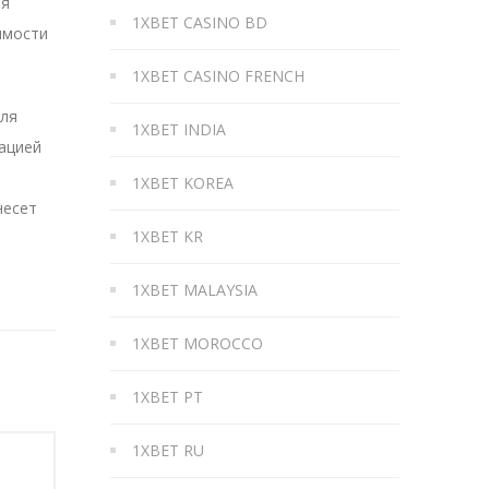
ая
1XBET CASINO BD
имости
1XBET CASINO FRENCH
для
1XBET INDIA
ацией
1XBET KOREA
несет
1XBET KR
1XBET MALAYSIA
1XBET MOROCCO
1XBET PT
1XBET RU