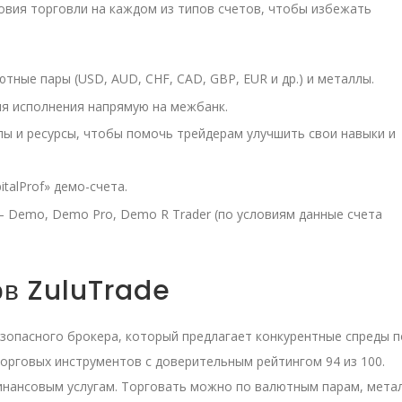
овия торговли на каждом из типов счетов, чтобы избежать
тные пары (USD, AUD, CHF, CAD, GBP, EUR и др.) и металлы.
ля исполнения напрямую на межбанк.
ы и ресурсы, чтобы помочь трейдерам улучшить свои навыки и
alProf» демо-счета.
– Demo, Demo Pro, Demo R Trader (по условиям данные счета
в ZuluTrade
езопасного брокера, который предлагает конкурентные спреды п
торговых инструментов с доверительным рейтингом 94 из 100.
финансовым услугам. Торговать можно по валютным парам, мета