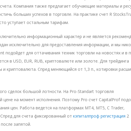
-счета. Компания также предлагает обучающие материалы и рес
тичь больших успехов в торговле. На практике счет R StocksTr
асто уступает остальным тарифам.
исключительно информационный характер и не является рекомен
создан исключительно для предоставления информации, и мы нико
ent подойдет для оттачивания техник торговли на новостях и в 
ется в USD, EUR, RUB, криптовалюте или золоте. Для трейдинга
ы и криптовалюта. Спред меняющийся от 1,3 п., котировки расш
го сделок большой лотности. На Pro-Standart торговля
 цене на момент исполнения. Поэтому Pro счет CapitalProf под
бания цен. Работа ведется на платформах MT4, MT5, C Trader,
 Спред для счета фиксированный от
кэпиталпроф регистрация
2
 после запятой.