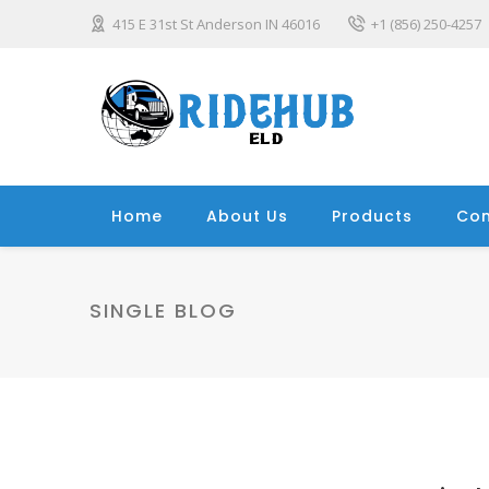
415 E 31st St Anderson IN 46016
+1 (856) 250-4257
Home
About Us
Products
Con
SINGLE BLOG