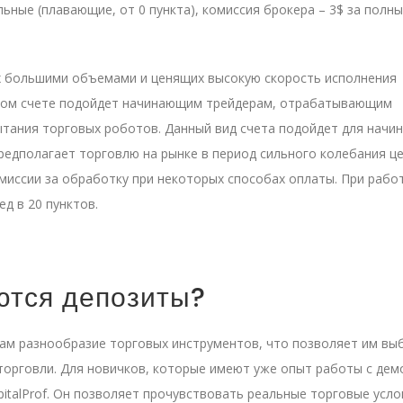
ьные (плавающие, от 0 пункта), комиссия брокера – 3$ за полны
х большими объемами и ценящих высокую скорость исполнения
овом счете подойдет начинающим трейдерам, отрабатывающим
пытания торговых роботов. Данный вид счета подойдет для нач
редполагает торговлю на рынке в период сильного колебания це
миссии за обработку при некоторых способах оплаты. При работ
д в 20 пунктов.
ются депозиты?
нтам разнообразие торговых инструментов, что позволяет им вы
торговли. Для новичков, которые имеют уже опыт работы с дем
italProf. Он позволяет прочувствовать реальные торговые усло