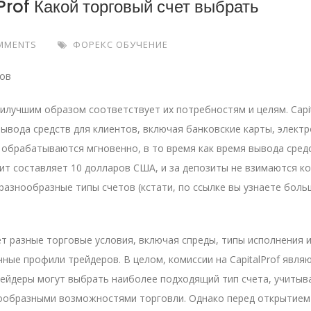
Prof Какой торговый счет выбрать
MMENTS
ФОРЕКС ОБУЧЕНИЕ
илучшим образом соответствует их потребностям и целям. Capit
ывода средств для клиентов, включая банковские карты, элект
 обрабатываются мгновенно, в то время как время вывода сред
т составляет 10 долларов США, и за депозиты не взимаются ко
 разнообразные типы счетов (кстати, по ссылке вы узнаете боль
т разные торговые условия, включая спреды, типы исполнения 
ные профили трейдеров. В целом, комиссии на CapitalProf явля
рейдеры могут выбрать наиболее подходящий тип счета, учитыв
нообразными возможностями торговли. Однако перед открытием