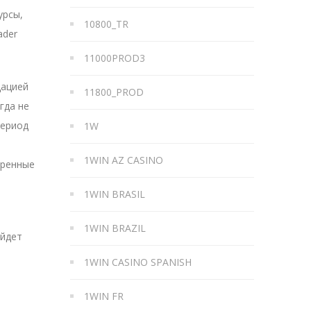
урсы,
10800_TR
ader
11000PROD3
дацией
11800_PROD
гда не
период
1W
1WIN AZ CASINO
иренные
1WIN BRASIL
1WIN BRAZIL
ойдет
1WIN CASINO SPANISH
1WIN FR