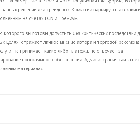
ли. Например, MetaTrader 4 – это популярная платформа, котор
ованных решений для трейдеров. Комиссии варьируются в завис
полненным на счетах ECN и Премиум.
ю которого вы готовы допустить без критических последствий 
ых целях, отражает личное мнение автора и торговой рекоменд
услуги, не принимает какие-либо платежи, не отвечает за
ирование программного обеспечения. Администрация сайта не 
кламных материалах.