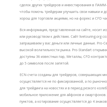
сделок других трейдеров и инвестирования в ПАММ
чтобы помочь трейдерам улучшить свои навыки и дос
хорош для торговли акциями, но на форекс и CFD ч
Вся информация, представленная на сайте, носит 
или руководством к действию. Сайт livetouring.org 
запрашиваем у вас деньги или личные данные. Pro-C
высокой волатильности рынка. Pro-Standart открыва
доступны 36 известных пар, Металлы, CFD-контракт
до 5 символов после запятой.
ECN-счета созданы для трейдеров, совершающих мно
осуществляется не по фиксированной, а по рыночной
для трейдинга на новостях и в период резкого коле
мобильное приложение для айфонов и смартфонов.
пунктов, а котирование осуществляется до 4 знаков