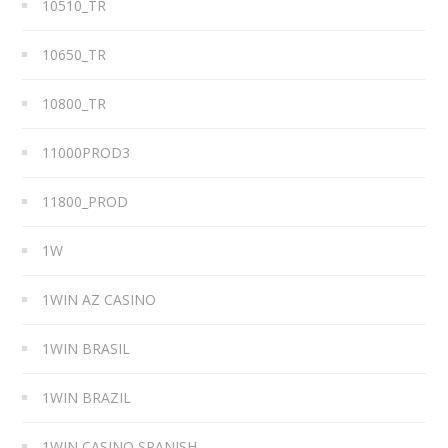
10510_TR
10650_TR
10800_TR
11000PROD3
11800_PROD
1W
1WIN AZ CASINO
1WIN BRASIL
1WIN BRAZIL
1WIN CASINO SPANISH