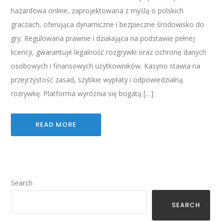
hazardowa online, zaprojektowana z myślą o polskich
graczach, oferująca dynamiczne i bezpieczne środowisko do
gry. Regulowana prawnie i działająca na podstawie pełnej
licencji, gwarantuje legalność rozgrywki oraz ochronę danych
osobowych i finansowych użytkowników. Kasyno stawia na
przejrzystość zasad, szybkie wypłaty i odpowiedzialną
rozrywkę. Platforma wyróżnia się bogatą […]
READ MORE
Search
SEARCH