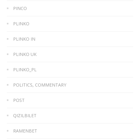
PINCO
PLINKO
PLINKO IN
PLINKO UK
PLINKO_PL
POLITICS, COMMENTARY
POST
QIZILBILET
RAMENBET