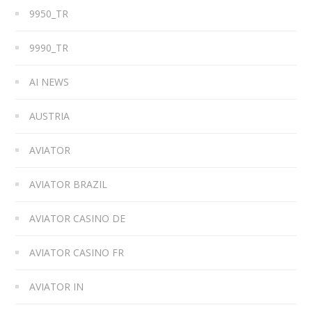
9950_TR
9990_TR
AI NEWS
AUSTRIA
AVIATOR
AVIATOR BRAZIL
AVIATOR CASINO DE
AVIATOR CASINO FR
AVIATOR IN