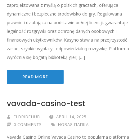
zaprojektowana z myślą o polskich graczach, oferująca
dynamiczne i bezpieczne środowisko do gry. Regulowana
prawnie i działająca na podstawie pełnej licencji, gwarantuje
legalność rozgrywki oraz ochronę danych osobowych i
finansowych użytkowników. Kasyno stawia na przejrzystość
zasad, szybkie wypłaty i odpowiedzialną rozrywkę. Platforma
wyróżnia się bogatą biblioteką gier, […]
READ MORE
vavada-casino-test
ELDRIDEHUB
APRIL 14, 2025
0 COMMENTS
НОВАЯ ПАПКА
Vavada Casino Online Vavada Casino to popularna platforma