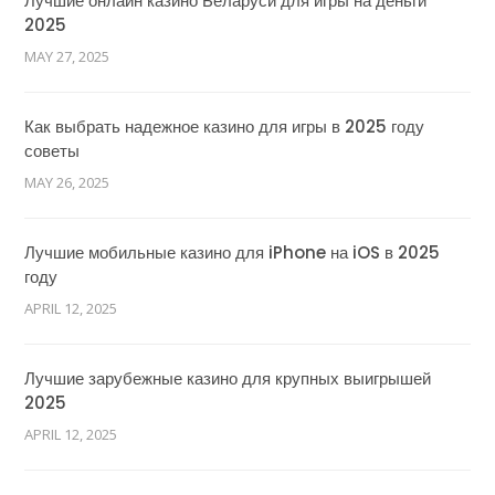
Лучшие онлайн казино Беларуси для игры на деньги
2025
MAY 27, 2025
Как выбрать надежное казино для игры в 2025 году
советы
MAY 26, 2025
Лучшие мобильные казино для iPhone на iOS в 2025
году
APRIL 12, 2025
Лучшие зарубежные казино для крупных выигрышей
2025
APRIL 12, 2025