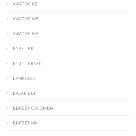
AVIATOR KE
AVIATOR MZ
AVIATOR NG
B1BET BR
B1BET BRAZIL
BANKOBET
BASARIBET
BBRBET COLOMBIA
BBRBET MX