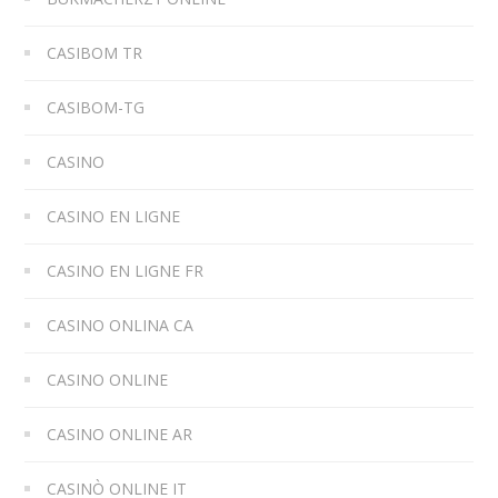
CASIBOM TR
CASIBOM-TG
CASINO
CASINO EN LIGNE
CASINO EN LIGNE FR
CASINO ONLINA CA
CASINO ONLINE
CASINO ONLINE AR
CASINÒ ONLINE IT