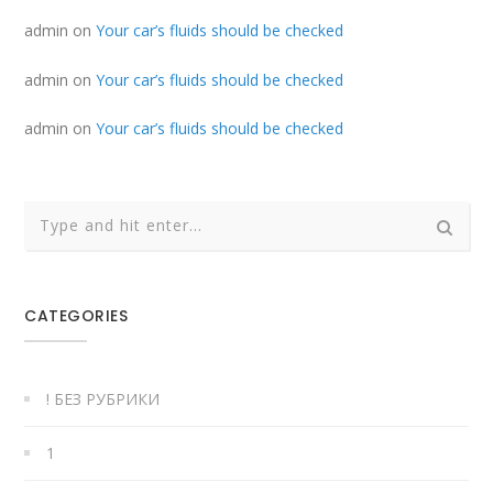
admin
on
Your car’s fluids should be checked
admin
on
Your car’s fluids should be checked
admin
on
Your car’s fluids should be checked
CATEGORIES
! БЕЗ РУБРИКИ
1