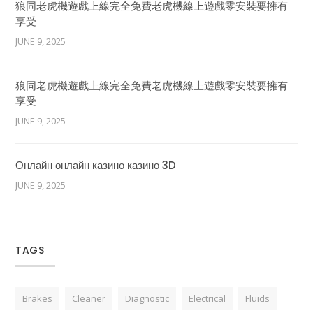
狼同老虎機遊戲上線完全免費老虎機線上遊戲零安裝要擁有
享受
JUNE 9, 2025
狼同老虎機遊戲上線完全免費老虎機線上遊戲零安裝要擁有
享受
JUNE 9, 2025
Онлайн онлайн казино казино 3D
JUNE 9, 2025
TAGS
Brakes
Cleaner
Diagnostic
Electrical
Fluids