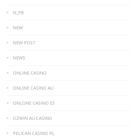
N_PB
NEW
NEW POST
NEWS
ONLINE CASINO
ONLINE CASINO AU
ONLONE CASINO ES
OZWIN AU CASINO
PELICAN CASINO PL