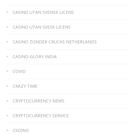
CASINO UTAN SVENSK LICENS
CASINO UTAN SVESK LICENS
CASINO ZONDER CRUCKS NETHERLANDS
CASINO-GLORY INDIA
COVID
CRAZY TIME
CRYPTOCURRENCY NEWS
CRYPTOCURRENCY SERVICE
CSDINO