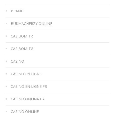
BRAND
BUKMACHERZY ONLINE
CASIBOM TR
CASIBOM-TG
CASINO
CASINO EN LIGNE
CASINO EN LIGNE FR
CASINO ONLINA CA
CASINO ONLINE