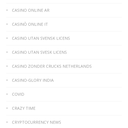
CASINO ONLINE AR
CASINÒ ONLINE IT
CASINO UTAN SVENSK LICENS
CASINO UTAN SVESK LICENS
CASINO ZONDER CRUCKS NETHERLANDS
CASINO-GLORY INDIA
COVID
CRAZY TIME
CRYPTOCURRENCY NEWS