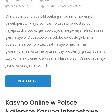
0 COMMENTS
GGBET-CASINO-PL.NET
Oferując imponującą bibliotekę gier od renomowanych
deweloperów, PlayBison casino zapewnia dostęp do
najlepszych slotów, gier stołowych, megaways, zdrapki oraz
gier na żywo. Dodatkowo całodobowa obsługa klienta
dostępna zarówno przez czat na żywo, jak i e-mail,
gwarantuje, że wszelkie pytania, czy problemy graczy zostaną
szybko i efektywnie rozwiązane. Nasza Bison Vasino recenzja
jasno wskazuje na to, […]
READ MORE
Kasyno Online w Polsce
Najlepsze Kasyna Internetowe