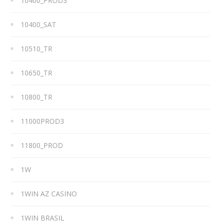
10400_PROD3
10400_SAT
10510_TR
10650_TR
10800_TR
11000PROD3
11800_PROD
1W
1WIN AZ CASINO
1WIN BRASIL