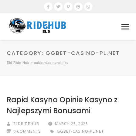
CATEGORY:
GGBET-CASINO-PL.NET
Eld Ride Hub
>
ggbet-casino-pl.net
Rapid Kasyno Opinie Kasyno z
Najlepszymi Bonusami
ELDRIDEHUB
MARCH 25, 2025
0 COMMENTS
GGBET-CASINO-PL.NET