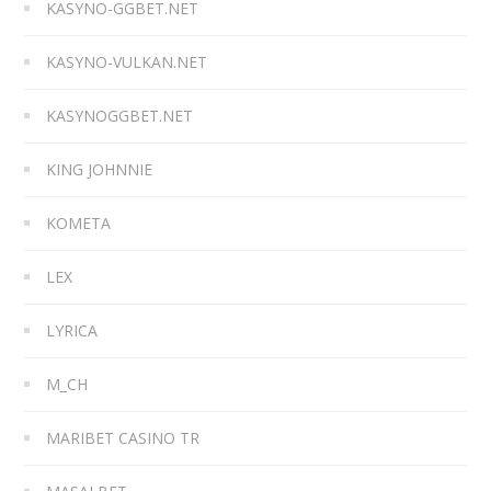
KASYNO-GGBET.NET
KASYNO-VULKAN.NET
KASYNOGGBET.NET
KING JOHNNIE
KOMETA
LEX
LYRICA
M_CH
MARIBET CASINO TR