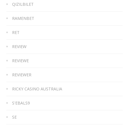
QIZILBILET
RAMENBET
RET
REVIEW
REVIEWE
REVIEWER
RICKY CASINO AUSTRALIA
S'EBALS9
SE