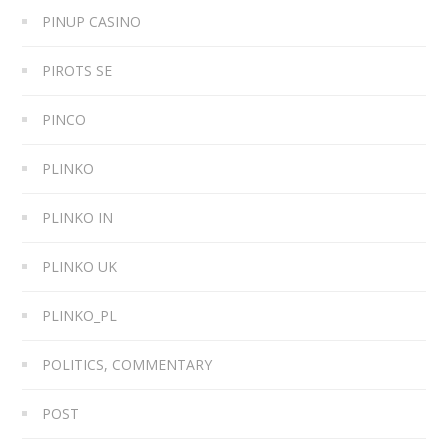
PINUP CASINO
PIROTS SE
PINCO
PLINKO
PLINKO IN
PLINKO UK
PLINKO_PL
POLITICS, COMMENTARY
POST