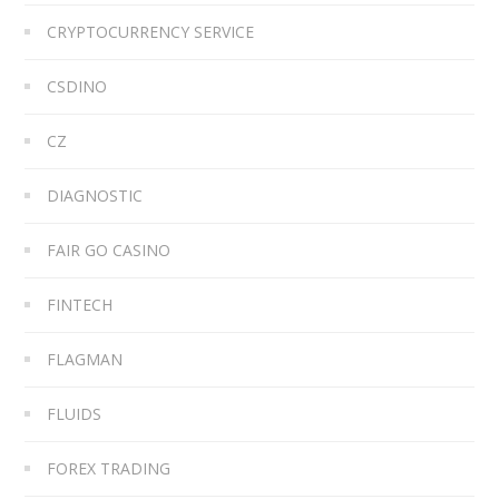
CRYPTOCURRENCY SERVICE
CSDINO
CZ
DIAGNOSTIC
FAIR GO CASINO
FINTECH
FLAGMAN
FLUIDS
FOREX TRADING