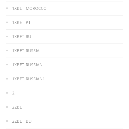
1XBET MOROCCO
1XBET PT
1XBET RU
1XBET RUSSIA
1XBET RUSSIAN
1XBET RUSSIAN1
2
22BET
22BET BD