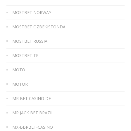
MOSTBET NORWAY
MOSTBET OZBEKISTONDA
MOSTBET RUSSIA
MOSTBET TR
MOTO
MOTOR
MR BET CASINO DE
MR JACK BET BRAZIL
MX-BBRBET-CASINO