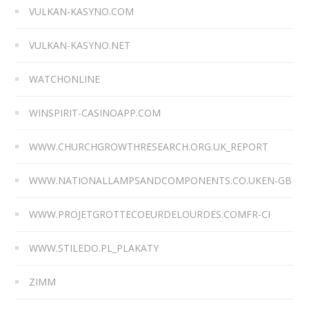
VULKAN-KASYNO.COM
VULKAN-KASYNO.NET
WATCHONLINE
WINSPIRIT-CASINOAPP.COM
WWW.CHURCHGROWTHRESEARCH.ORG.UK_REPORT
WWW.NATIONALLAMPSANDCOMPONENTS.CO.UKEN-GB
WWW.PROJETGROTTECOEURDELOURDES.COMFR-CI
WWW.STILEDO.PL_PLAKATY
ZIMM