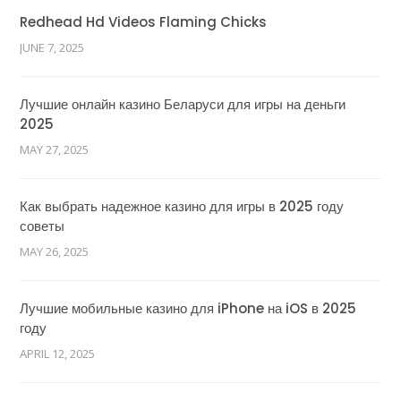
Redhead Hd Videos Flaming Chicks
JUNE 7, 2025
Лучшие онлайн казино Беларуси для игры на деньги
2025
MAY 27, 2025
Как выбрать надежное казино для игры в 2025 году
советы
MAY 26, 2025
Лучшие мобильные казино для iPhone на iOS в 2025
году
APRIL 12, 2025