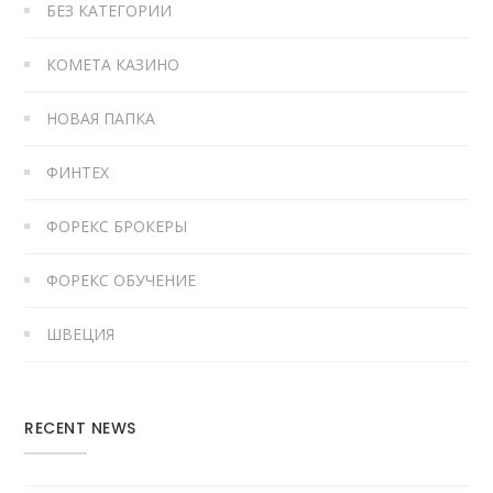
БЕЗ КАТЕГОРИИ
КОМЕТА КАЗИНО
НОВАЯ ПАПКА
ФИНТЕХ
ФОРЕКС БРОКЕРЫ
ФОРЕКС ОБУЧЕНИЕ
ШВЕЦИЯ
RECENT NEWS