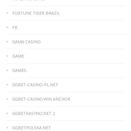
FORTUNE TIGER BRAZIL
FR
GAMA CASINO
GAME
GAMES
GGBET-CASINO-PL.NET
GGBET-CASINO.WIN ANCHOR
GGBETKASYNO.NET 2
GGBETPOLSKA.NET