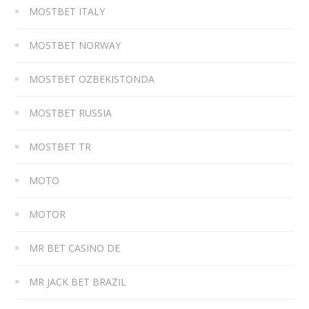
MOSTBET ITALY
MOSTBET NORWAY
MOSTBET OZBEKISTONDA
MOSTBET RUSSIA
MOSTBET TR
MOTO
MOTOR
MR BET CASINO DE
MR JACK BET BRAZIL