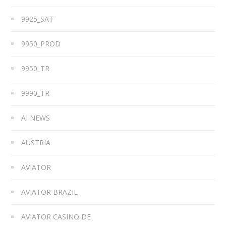
9925_SAT
9950_PROD
9950_TR
9990_TR
AI NEWS
AUSTRIA
AVIATOR
AVIATOR BRAZIL
AVIATOR CASINO DE