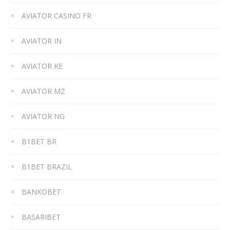
AVIATOR CASINO FR
AVIATOR IN
AVIATOR KE
AVIATOR MZ
AVIATOR NG
B1BET BR
B1BET BRAZIL
BANKOBET
BASARIBET