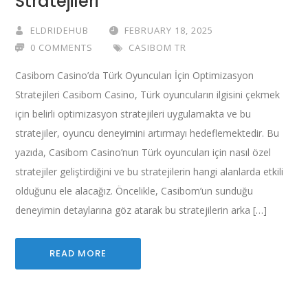
Stratejileri
ELDRIDEHUB
FEBRUARY 18, 2025
0 COMMENTS
CASIBOM TR
Casibom Casino’da Türk Oyuncuları İçin Optimizasyon
Stratejileri Casibom Casino, Türk oyuncuların ilgisini çekmek
için belirli optimizasyon stratejileri uygulamakta ve bu
stratejiler, oyuncu deneyimini artırmayı hedeflemektedir. Bu
yazıda, Casibom Casino’nun Türk oyuncuları için nasıl özel
stratejiler geliştirdiğini ve bu stratejilerin hangi alanlarda etkili
olduğunu ele alacağız. Öncelikle, Casibom’un sunduğu
deneyimin detaylarına göz atarak bu stratejilerin arka […]
READ MORE