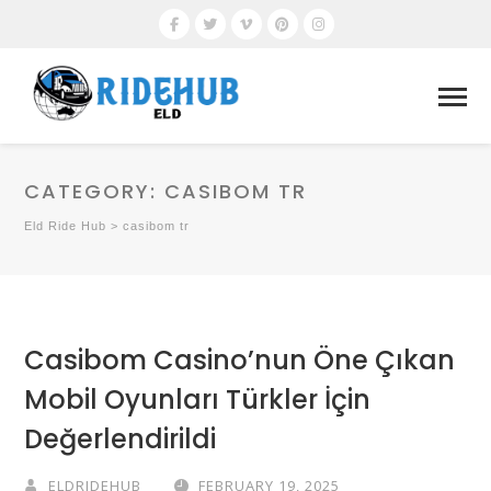
CATEGORY:
CASIBOM TR
Eld Ride Hub
>
casibom tr
Casibom Casino’nun Öne Çıkan
Mobil Oyunları Türkler İçin
Değerlendirildi
ELDRIDEHUB
FEBRUARY 19, 2025