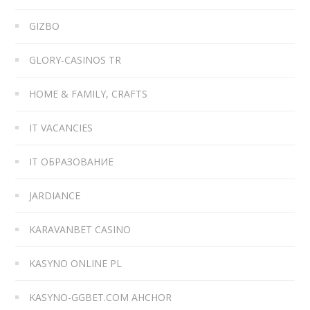
GIZBO
GLORY-CASINOS TR
HOME & FAMILY, CRAFTS
IT VACANCIES
IT ОБРАЗОВАНИЕ
JARDIANCE
KARAVANBET CASINO
KASYNO ONLINE PL
KASYNO-GGBET.COM AHCHOR