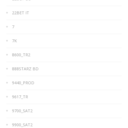
22BET IT
7
7K
8600_TR2
888STARZ BD
9440_PROD
9617_TR
9700_SAT2
9900_SAT2