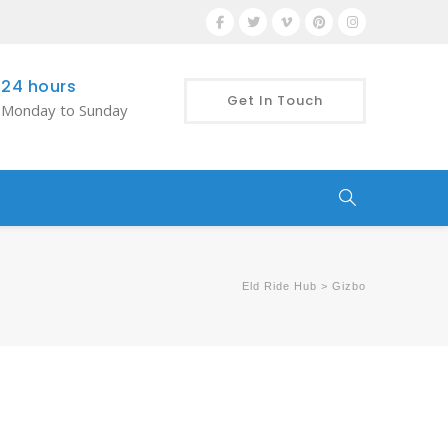
24 hours
Get In Touch
Monday to Sunday
Eld Ride Hub
>
Gizbo