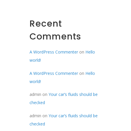
Recent
Comments
A WordPress Commenter
on
Hello
world!
A WordPress Commenter
on
Hello
world!
admin
on
Your car’s fluids should be
checked
admin
on
Your car’s fluids should be
checked