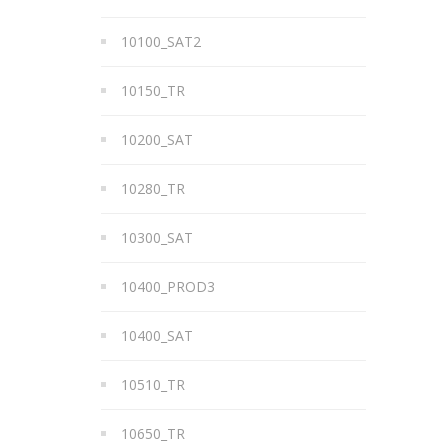
10100_SAT2
10150_TR
10200_SAT
10280_TR
10300_SAT
10400_PROD3
10400_SAT
10510_TR
10650_TR