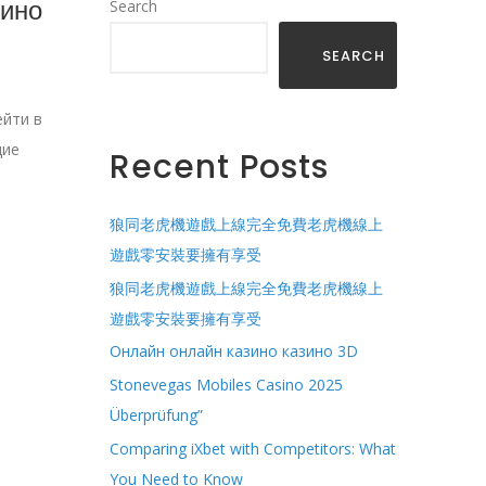
зино
Search
SEARCH
йти в
щие
Recent Posts
狼同老虎機遊戲上線完全免費老虎機線上
遊戲零安裝要擁有享受
狼同老虎機遊戲上線完全免費老虎機線上
遊戲零安裝要擁有享受
Онлайн онлайн казино казино 3D
Stonevegas Mobiles Casino 2025
Überprüfung”
Comparing iXbet with Competitors: What
You Need to Know