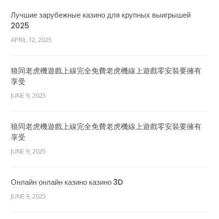
Лучшие зарубежные казино для крупных выигрышей
2025
APRIL 12, 2025
狼同老虎機遊戲上線完全免費老虎機線上遊戲零安裝要擁有
享受
JUNE 9, 2025
狼同老虎機遊戲上線完全免費老虎機線上遊戲零安裝要擁有
享受
JUNE 9, 2025
Онлайн онлайн казино казино 3D
JUNE 9, 2025