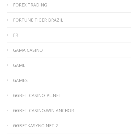
FOREX TRADING
FORTUNE TIGER BRAZIL
FR
GAMA CASINO
GAME
GAMES
GGBET-CASINO-PL.NET
GGBET-CASINO.WIN ANCHOR
GGBETKASYNO.NET 2