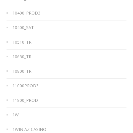
10400_PROD3
10400_SAT
10510_TR
10650_TR
10800_TR
11000PROD3
11800_PROD
1W
1WIN AZ CASINO