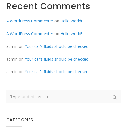
Recent Comments
A WordPress Commenter
on
Hello world!
A WordPress Commenter
on
Hello world!
admin
on
Your car’s fluids should be checked
admin
on
Your car’s fluids should be checked
admin
on
Your car’s fluids should be checked
CATEGORIES