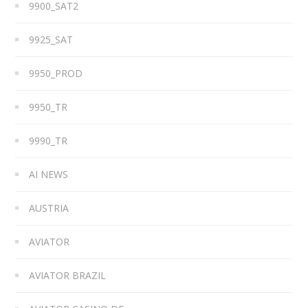
9900_SAT2
9925_SAT
9950_PROD
9950_TR
9990_TR
AI NEWS
AUSTRIA
AVIATOR
AVIATOR BRAZIL