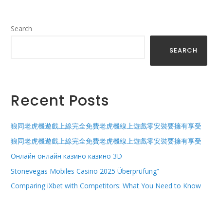
Search
SEARCH
Recent Posts
狼同老虎機遊戲上線完全免費老虎機線上遊戲零安裝要擁有享受
狼同老虎機遊戲上線完全免費老虎機線上遊戲零安裝要擁有享受
Онлайн онлайн казино казино 3D
Stonevegas Mobiles Casino 2025 Überprüfung”
Comparing iXbet with Competitors: What You Need to Know