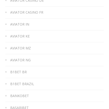
AVIATOR CASINO DE
AVIATOR CASINO FR
AVIATOR IN
AVIATOR KE
AVIATOR MZ
AVIATOR NG
B1BET BR
B1BET BRAZIL
BANKOBET
BASARIBET