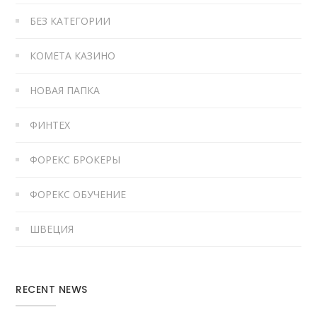
БЕЗ КАТЕГОРИИ
КОМЕТА КАЗИНО
НОВАЯ ПАПКА
ФИНТЕХ
ФОРЕКС БРОКЕРЫ
ФОРЕКС ОБУЧЕНИЕ
ШВЕЦИЯ
RECENT NEWS