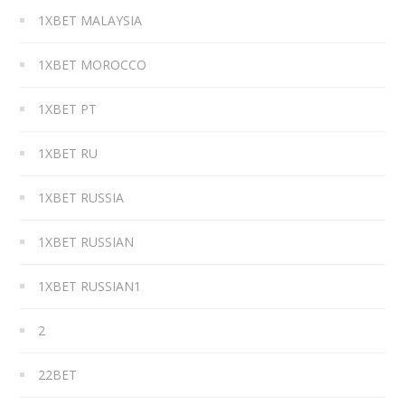
1XBET MALAYSIA
1XBET MOROCCO
1XBET PT
1XBET RU
1XBET RUSSIA
1XBET RUSSIAN
1XBET RUSSIAN1
2
22BET