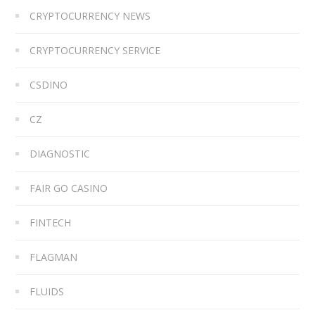
CRYPTOCURRENCY NEWS
CRYPTOCURRENCY SERVICE
CSDINO
CZ
DIAGNOSTIC
FAIR GO CASINO
FINTECH
FLAGMAN
FLUIDS