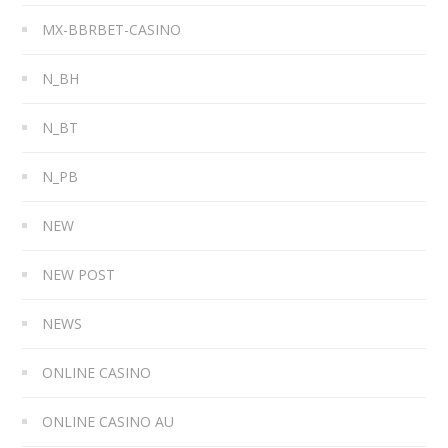
MX-BBRBET-CASINO
N_BH
N_BT
N_PB
NEW
NEW POST
NEWS
ONLINE CASINO
ONLINE CASINO AU