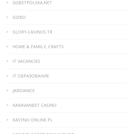
GGBETPOLSKA.NET
GIZBO
GLORY-CASINOS TR
HOME & FAMILY, CRAFTS
IT VACANCIES
IT ОБРАЗОВАНИЕ
JARDIANCE
KARAVANBET CASINO
KASYNO ONLINE PL