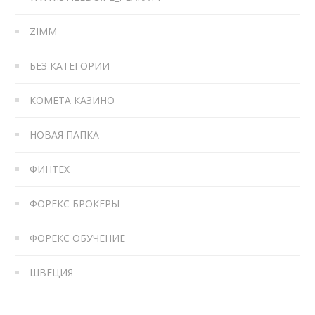
ZIMM
БЕЗ КАТЕГОРИИ
КОМЕТА КАЗИНО
НОВАЯ ПАПКА
ФИНТЕХ
ФОРЕКС БРОКЕРЫ
ФОРЕКС ОБУЧЕНИЕ
ШВЕЦИЯ