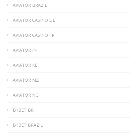
AVIATOR BRAZIL
AVIATOR CASINO DE
AVIATOR CASINO FR
AVIATOR IN
AVIATOR KE
AVIATOR MZ
AVIATOR NG
B1BET BR
B1BET BRAZIL