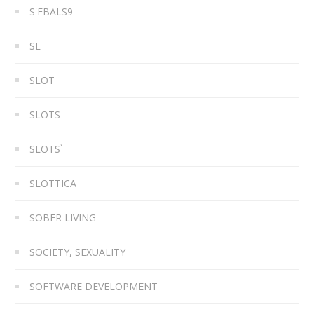
S'EBALS9
SE
SLOT
SLOTS
SLOTS`
SLOTTICA
SOBER LIVING
SOCIETY, SEXUALITY
SOFTWARE DEVELOPMENT