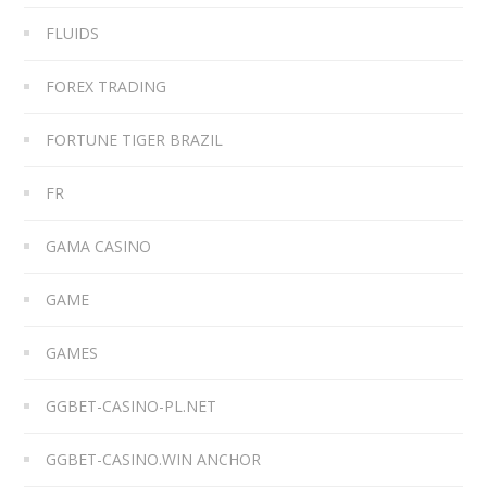
FLUIDS
FOREX TRADING
FORTUNE TIGER BRAZIL
FR
GAMA CASINO
GAME
GAMES
GGBET-CASINO-PL.NET
GGBET-CASINO.WIN ANCHOR