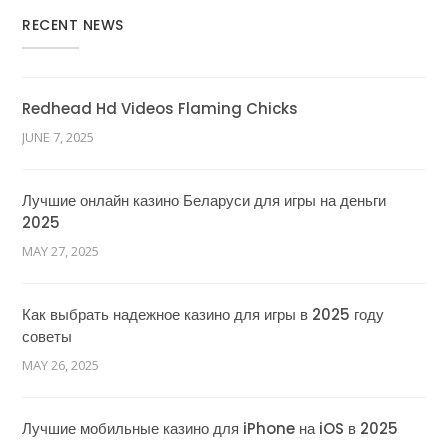
RECENT NEWS
Redhead Hd Videos Flaming Chicks
JUNE 7, 2025
Лучшие онлайн казино Беларуси для игры на деньги
2025
MAY 27, 2025
Как выбрать надежное казино для игры в 2025 году
советы
MAY 26, 2025
Лучшие мобильные казино для iPhone на iOS в 2025