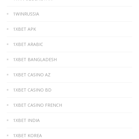
1WINRUSSIA
1XBET APK
1XBET ARABIC
1XBET BANGLADESH
1XBET CASINO AZ
1XBET CASINO BD
1XBET CASINO FRENCH
1XBET INDIA
1XBET KOREA