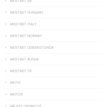
MOSTBET GR
MOSTBET HUNGARY
MOSTBET ITALY
MOSTBET NORWAY
MOSTBET OZBEKISTONDA
MOSTBET RUSSIA
MOSTBET TR
MOTO
MOTOR
MR BET CASINO DE