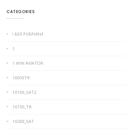
CATEGORIES
! БЕЗ РУБРИКИ
1
1 WIN AVIATOR
10050TR
10100_SAT2
10150_TR
10200_SAT