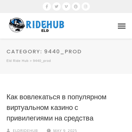
CATEGORY:
9440_PROD
Eld Ride Hub
>
9440_prod
Как вовлекаться в популярном
виртуальном казино с
привилегиями на средства
ELDRIDEHUB
MAY 9, 2025