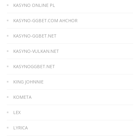
KASYNO ONLINE PL
KASYNO-GGBET.COM AHCHOR
KASYNO-GGBET.NET
KASYNO-VULKAN.NET
KASYNOGGBET.NET
KING JOHNNIE
KOMETA
LEX
LYRICA