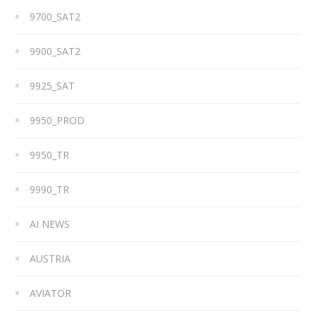
9700_SAT2
9900_SAT2
9925_SAT
9950_PROD
9950_TR
9990_TR
AI NEWS
AUSTRIA
AVIATOR