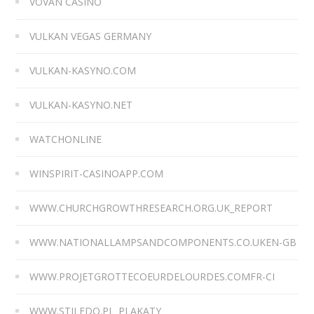
VOVAN CASINO
VULKAN VEGAS GERMANY
VULKAN-KASYNO.COM
VULKAN-KASYNO.NET
WATCHONLINE
WINSPIRIT-CASINOAPP.COM
WWW.CHURCHGROWTHRESEARCH.ORG.UK_REPORT
WWW.NATIONALLAMPSANDCOMPONENTS.CO.UKEN-GB
WWW.PROJETGROTTECOEURDELOURDES.COMFR-CI
WWW.STILEDO.PL_PLAKATY