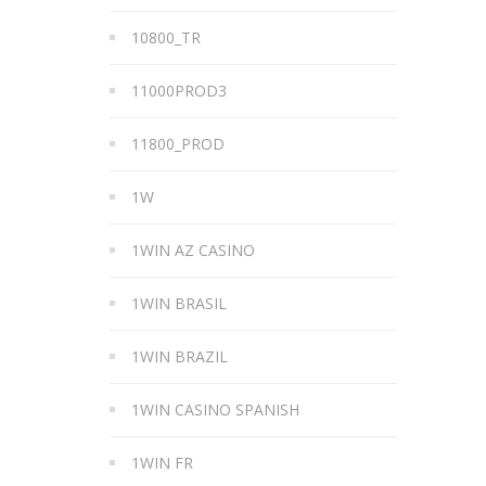
10800_TR
11000PROD3
11800_PROD
1W
1WIN AZ CASINO
1WIN BRASIL
1WIN BRAZIL
1WIN CASINO SPANISH
1WIN FR