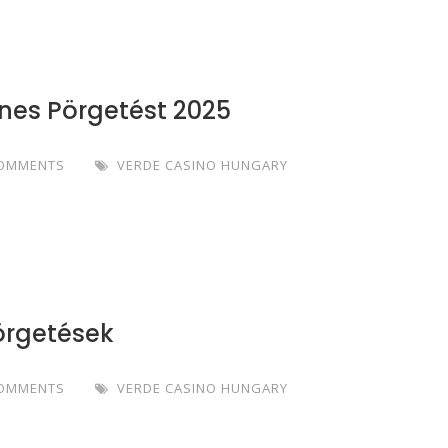
enes Pörgetést 2025
COMMENTS
VERDE CASINO HUNGARY
örgetések
COMMENTS
VERDE CASINO HUNGARY