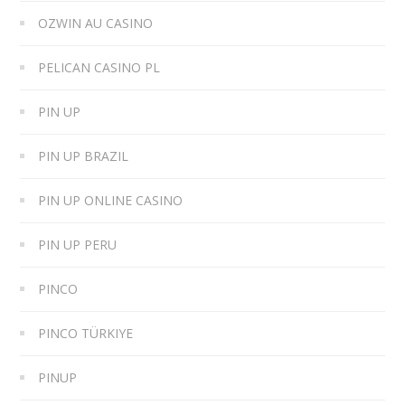
OZWIN AU CASINO
PELICAN CASINO PL
PIN UP
PIN UP BRAZIL
PIN UP ONLINE CASINO
PIN UP PERU
PINCO
PINCO TÜRKIYE
PINUP