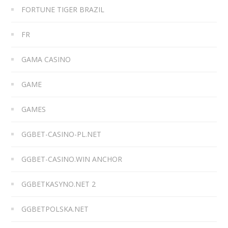
FORTUNE TIGER BRAZIL
FR
GAMA CASINO
GAME
GAMES
GGBET-CASINO-PL.NET
GGBET-CASINO.WIN ANCHOR
GGBETKASYNO.NET 2
GGBETPOLSKA.NET