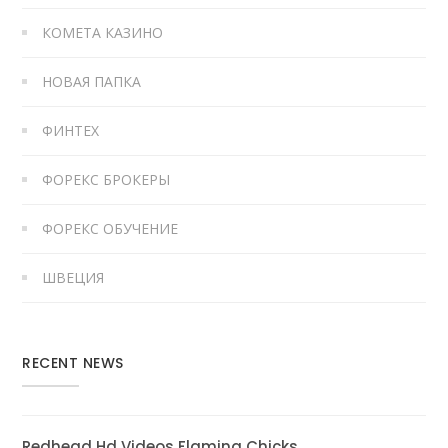
КОМЕТА КАЗИНО
НОВАЯ ПАПКА
ФИНТЕХ
ФОРЕКС БРОКЕРЫ
ФОРЕКС ОБУЧЕНИЕ
ШВЕЦИЯ
RECENT NEWS
Redhead Hd Videos Flaming Chicks