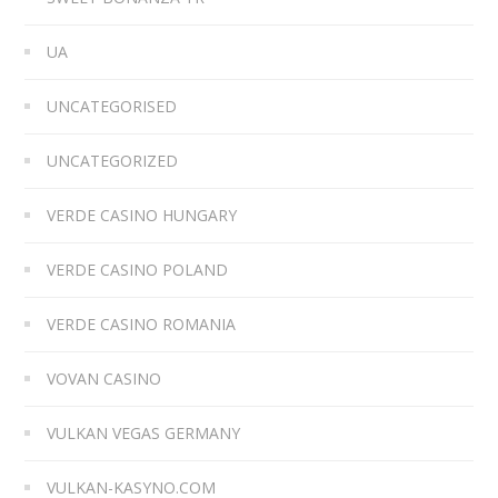
UA
UNCATEGORISED
UNCATEGORIZED
VERDE CASINO HUNGARY
VERDE CASINO POLAND
VERDE CASINO ROMANIA
VOVAN CASINO
VULKAN VEGAS GERMANY
VULKAN-KASYNO.COM