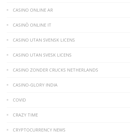
CASINO ONLINE AR
CASINÒ ONLINE IT
CASINO UTAN SVENSK LICENS
CASINO UTAN SVESK LICENS
CASINO ZONDER CRUCKS NETHERLANDS
CASINO-GLORY INDIA
COVID
CRAZY TIME
CRYPTOCURRENCY NEWS