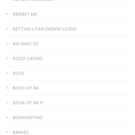
BBRBET MX
BETTING UTAN SVENSK LICENS
BIG BASS DE
BIZZO CASINO
BLOG
BOOK OF RA
BOOK OF RA IT
BOOKKEEPING
BRAKES