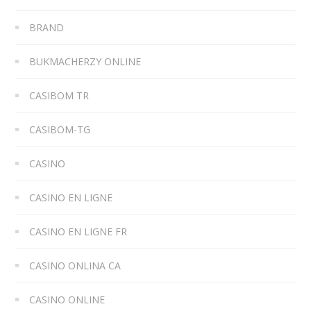
BRAND
BUKMACHERZY ONLINE
CASIBOM TR
CASIBOM-TG
CASINO
CASINO EN LIGNE
CASINO EN LIGNE FR
CASINO ONLINA CA
CASINO ONLINE