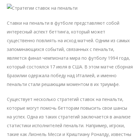
Ставки на пенальти в футболе представляют собой
интересный аспект беттинга, который может
существенно повлиять на исход матчей. Одним из самых
запоминающихся событий, связанных с пенальти,
является финал чемпионата мира по футболу 1994 года,
который состоялся 17 июля в США. В этом матче сборная
Бразилии одержала победу над Италией, и именно
пенальти стали решающим моментом в их триумфе.
Существует несколько стратегий ставок на пенальти,
которые могут помочь бетторам повысить свои шансы
на успех. Одна из таких стратегий заключается в анализе
статистики исполнителей пенальти. Например, игроки,
такие как Лионель Месси и Криштиану Роналду, известны