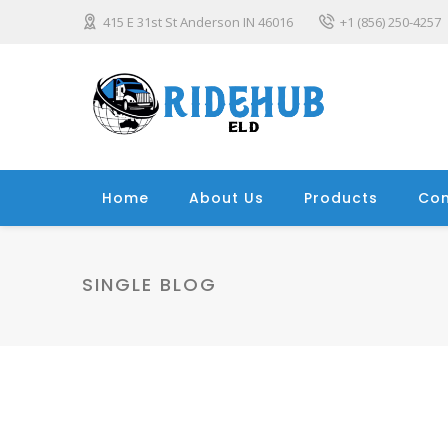
415 E 31st St Anderson IN 46016
+1 (856) 250-4257
Home
About Us
Products
Con
SINGLE BLOG