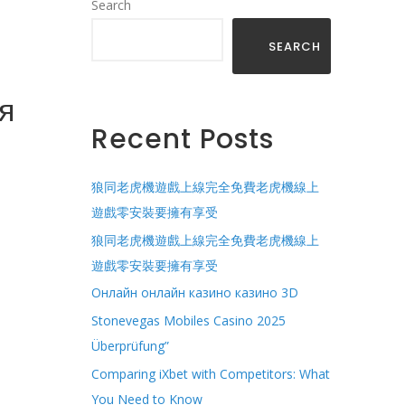
Search
SEARCH
я
Recent Posts
狼同老虎機遊戲上線完全免費老虎機線上
遊戲零安裝要擁有享受
狼同老虎機遊戲上線完全免費老虎機線上
遊戲零安裝要擁有享受
Онлайн онлайн казино казино 3D
Stonevegas Mobiles Casino 2025
Überprüfung”
Comparing iXbet with Competitors: What
You Need to Know