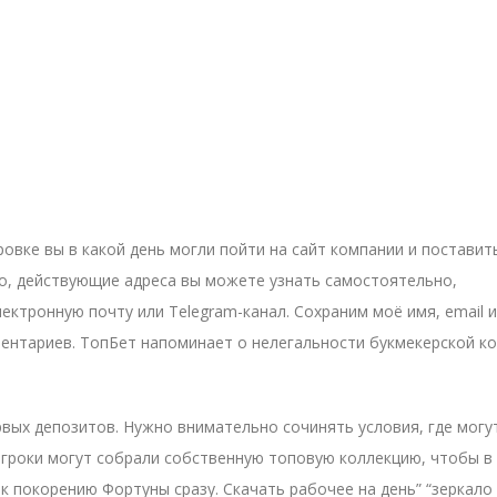
овке вы в какой день могли пойти на сайт компании и поставит
, действующие адреса вы можете узнать самостоятельно,
ктронную почту или Telegram-канал. Сохраним моё имя, email и
ментариев. ТопБет напоминает о нелегальности букмекерской к
рвых депозитов. Нужно внимательно сочинять условия, где могу
 игроки могут собрали собственную топовую коллекцию, чтобы в
 к покорению Фортуны сразу. Скачать рабочее на день” “зеркало