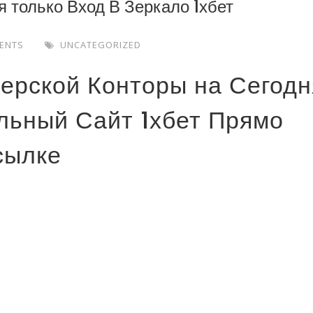
 только Вход В Зеркало 1хбет
ENTS
UNCATEGORIZED
керской Конторы на Сегодн
ьный Сайт 1хбет Прямо
сылке