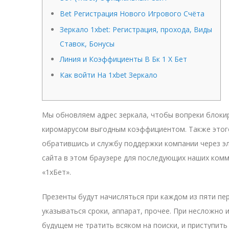
Bet Регистрация Нового Игрового Счёта
Зеркало 1xbet: Регистрация, прохода, Виды
Ставок, Бонусы
Линия и Коэффициенты В Бк 1 Х Бет
Как войти На 1xbet Зеркало
Мы обновляем адрес зеркала, чтобы вопреки блокир
киромарусом выгодным коэффициентом. Также этого
обратившись и службу поддержки компании через эле
сайта в этом браузере для последующих наших ком
«1хБет».
Презенты будут начисляться при каждом из пяти пе
указываться сроки, аппарат, прочее. При несложно
будущем не тратить всяком на поиски, и приступить