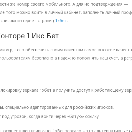
ести же номер своего мобильного. А для но подтверждения —
ле того можно войти в личный кабинет, заполнить личный проф
 список» интернет-страниц
1хбет
.
онторе 1 Икс Бет
и игр, того обеспечить своим клиентам самое высокое качест
 пользователям безопасно а надежно пополнять наш счет, а рег
локировку зеркала 1хбет а получить доступ к работающему зер
ы, специально адаптированных для российских игроков.
 под угрозой, когда войти через «битую» ссылку.
 осуществлен привычно. 1xBet зеркало – это альтернативные с