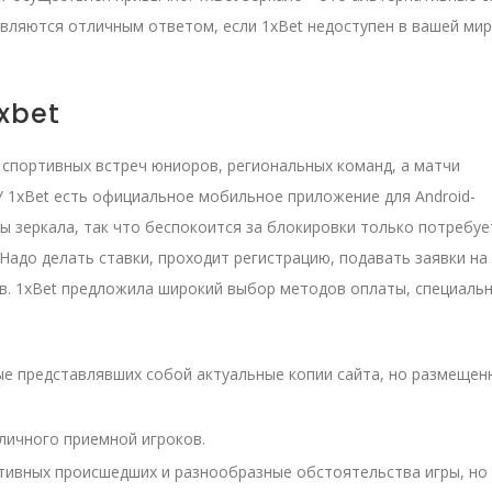
 являются отличным ответом, если 1xBet недоступен в вашей мир
1xbet
 спортивных встреч юниоров, региональных команд, а матчи
 1xBet есть официальное мобильное приложение для Android-
ы зеркала, так что беспокоится за блокировки только потребуе
Надо делать ставки, проходит регистрацию, подавать заявки на
в. 1xBet предложила широкий выбор методов оплаты, специаль
рые представлявших собой актуальные копии сайта, но размещен
личного приемной игроков.
ивных происшедших и разнообразные обстоятельства игры, но