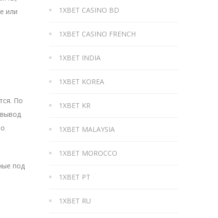
1XBET CASINO BD
е или
1XBET CASINO FRENCH
1XBET INDIA
1XBET KOREA
тся. По
1XBET KR
 вывод
но
1XBET MALAYSIA
1XBET MOROCCO
ные под
1XBET PT
1XBET RU