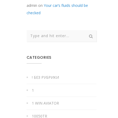
admin
on
Your car’s fluids should be
checked
CATEGORIES
! БЕЗ РУБРИКИ
1
1 WIN AVIATOR
10050TR