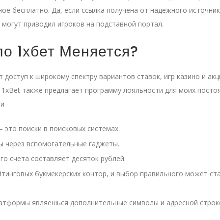
ое бесплатно. Да, если ссылка получена от надежного источник
могут приводил игроков на подставной портал.
о 1хбет Меняется?
доступ к широкому спектру вариантов ставок, игр казино и акц
н. 1xBet также предлагает программу лояльности для моих посто
ми
– это поиски в поисковых системах.
ы через вспомогательные гаджеты.
го счета составляет десяток рублей.
тинговых букмекерских контор, и выбор правильного может ст
латформы являешься дополнительные символы и адресной строк