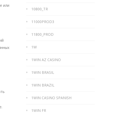
е или
10800_TR
11000PROD3
11800_PROD
ий
1W
янных
1WIN AZ CASINO
1WIN BRASIL
1WIN BRAZIL
ать
1WIN CASINO SPANISH
е.
1WIN FR