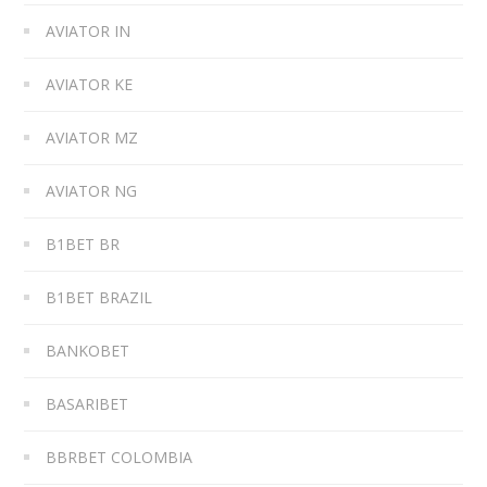
AVIATOR IN
AVIATOR KE
AVIATOR MZ
AVIATOR NG
B1BET BR
B1BET BRAZIL
BANKOBET
BASARIBET
BBRBET COLOMBIA