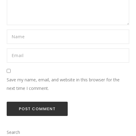
Save my name, email, and website in this browser for the
next time I comment.
Search