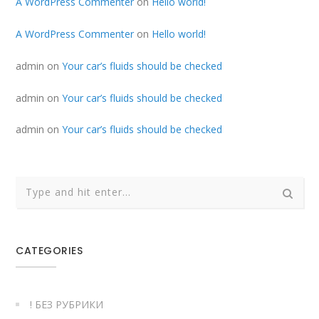
A WordPress Commenter
on
Hello world!
A WordPress Commenter
on
Hello world!
admin
on
Your car’s fluids should be checked
admin
on
Your car’s fluids should be checked
admin
on
Your car’s fluids should be checked
CATEGORIES
! БЕЗ РУБРИКИ