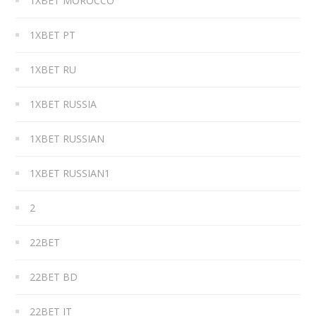
1XBET MOROCCO
1XBET PT
1XBET RU
1XBET RUSSIA
1XBET RUSSIAN
1XBET RUSSIAN1
2
22BET
22BET BD
22BET IT