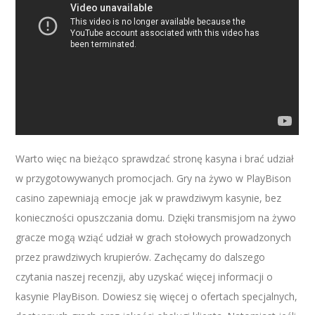
Warto więc na bieżąco sprawdzać stronę kasyna i brać udział
w przygotowywanych promocjach. Gry na żywo w PlayBison
casino zapewniają emocje jak w prawdziwym kasynie, bez
konieczności opuszczania domu. Dzięki transmisjom na żywo
gracze mogą wziąć udział w grach stołowych prowadzonych
przez prawdziwych krupierów. Zachęcamy do dalszego
czytania naszej recenzji, aby uzyskać więcej informacji o
kasynie PlayBison. Dowiesz się więcej o ofertach specjalnych,