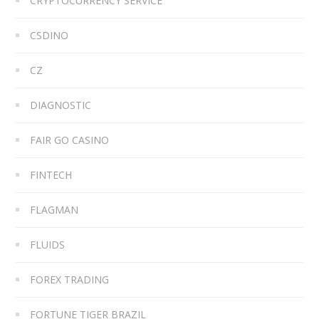
CRYPTOCURRENCY SERVICE
CSDINO
CZ
DIAGNOSTIC
FAIR GO CASINO
FINTECH
FLAGMAN
FLUIDS
FOREX TRADING
FORTUNE TIGER BRAZIL