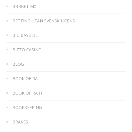
BBRBET MX
BETTING UTAN SVENSK LICENS
BIG BASS DE
BIZZO CASINO
BLOG
BOOK OF RA
BOOK OF RA IT
BOOKKEEPING
BRAKES