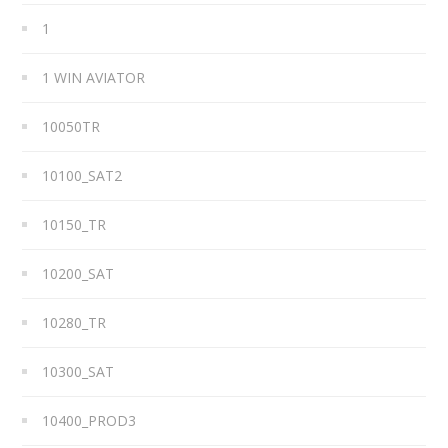
1
1 WIN AVIATOR
10050TR
10100_SAT2
10150_TR
10200_SAT
10280_TR
10300_SAT
10400_PROD3