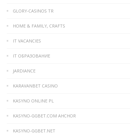
GLORY-CASINOS TR
HOME & FAMILY, CRAFTS
IT VACANCIES
IT ОБРАЗОВАНИЕ
JARDIANCE
KARAVANBET CASINO
KASYNO ONLINE PL
KASYNO-GGBET.COM AHCHOR
KASYNO-GGBET.NET