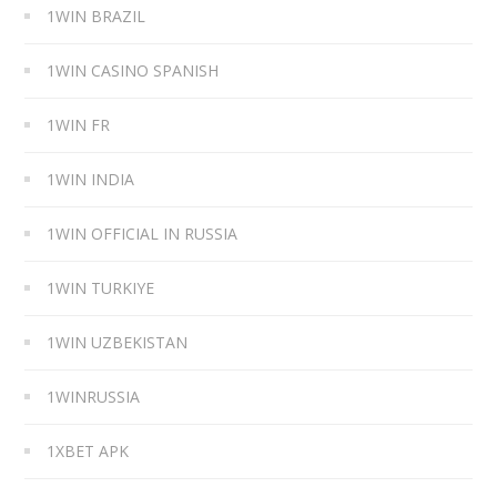
1WIN BRAZIL
1WIN CASINO SPANISH
1WIN FR
1WIN INDIA
1WIN OFFICIAL IN RUSSIA
1WIN TURKIYE
1WIN UZBEKISTAN
1WINRUSSIA
1XBET APK