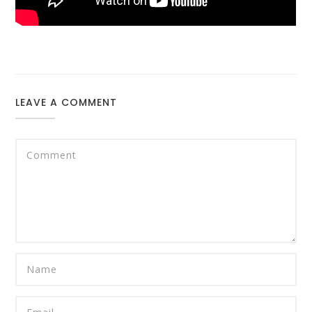
LEAVE A COMMENT