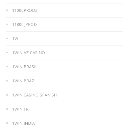
11000PROD3
11800_PROD
1W
1WIN AZ CASINO
1WIN BRASIL
1WIN BRAZIL
1WIN CASINO SPANISH
1WIN FR
1WIN INDIA