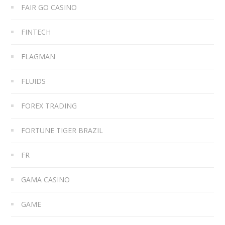
FAIR GO CASINO
FINTECH
FLAGMAN
FLUIDS
FOREX TRADING
FORTUNE TIGER BRAZIL
FR
GAMA CASINO
GAME