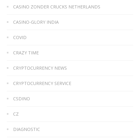
CASINO ZONDER CRUCKS NETHERLANDS
CASINO-GLORY INDIA
COVID
CRAZY TIME
CRYPTOCURRENCY NEWS
CRYPTOCURRENCY SERVICE
CSDINO
CZ
DIAGNOSTIC