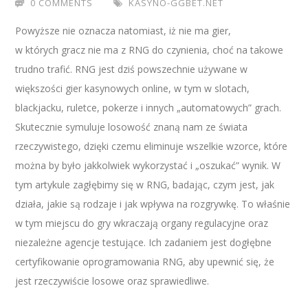
0 COMMENTS
KASYNO-GGBET.NET
Powyższe nie oznacza natomiast, iż nie ma gier,
w których gracz nie ma z RNG do czynienia, choć na takowe
trudno trafić. RNG jest dziś powszechnie używane w
większości gier kasynowych online, w tym w slotach,
blackjacku, ruletce, pokerze i innych „automatowych” grach.
Skutecznie symuluje losowość znaną nam ze świata
rzeczywistego, dzięki czemu eliminuje wszelkie wzorce, które
można by było jakkolwiek wykorzystać i „oszukać” wynik. W
tym artykule zagłębimy się w RNG, badając, czym jest, jak
działa, jakie są rodzaje i jak wpływa na rozgrywkę. To właśnie
w tym miejscu do gry wkraczają organy regulacyjne oraz
niezależne agencje testujące. Ich zadaniem jest dogłębne
certyfikowanie oprogramowania RNG, aby upewnić się, że
jest rzeczywiście losowe oraz sprawiedliwe.