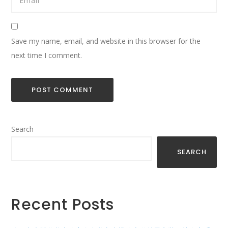
Save my name, email, and website in this browser for the
next time I comment.
Search
SEARCH
Recent Posts