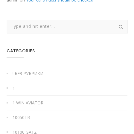
CATEGORIES
! БЕЗ РУБРИКИ
1
1 WIN AVIATOR
10050TR
10100_SAT2