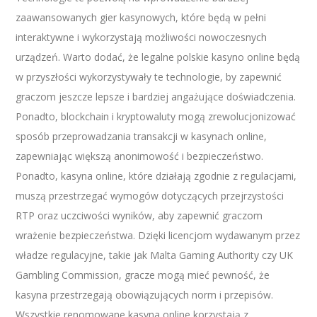
zaawansowanych gier kasynowych, które będą w pełni
interaktywne i wykorzystają możliwości nowoczesnych
urządzeń. Warto dodać, że legalne polskie kasyno online będą
w przyszłości wykorzystywały te technologie, by zapewnić
graczom jeszcze lepsze i bardziej angażujące doświadczenia.
Ponadto, blockchain i kryptowaluty mogą zrewolucjonizować
sposób przeprowadzania transakcji w kasynach online,
zapewniając większą anonimowość i bezpieczeństwo.
Ponadto, kasyna online, które działają zgodnie z regulacjami,
muszą przestrzegać wymogów dotyczących przejrzystości
RTP oraz uczciwości wyników, aby zapewnić graczom
wrażenie bezpieczeństwa. Dzięki licencjom wydawanym przez
władze regulacyjne, takie jak Malta Gaming Authority czy UK
Gambling Commission, gracze mogą mieć pewność, że
kasyna przestrzegają obowiązujących norm i przepisów.
Wszystkie renomowane kasyna online korzystają z