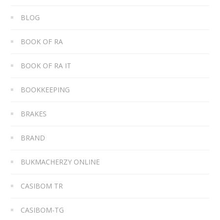
BLOG
BOOK OF RA
BOOK OF RA IT
BOOKKEEPING
BRAKES
BRAND
BUKMACHERZY ONLINE
CASIBOM TR
CASIBOM-TG