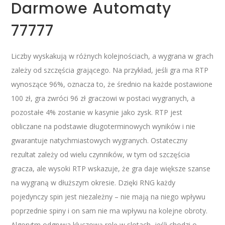
Darmowe Automaty
77777
Liczby wyskakują w różnych kolejnościach, a wygrana w grach
zależy od szczęścia grającego. Na przykład, jeśli gra ma RTP
wynoszące 96%, oznacza to, że średnio na każde postawione
100 zł, gra zwróci 96 zł graczowi w postaci wygranych, a
pozostałe 4% zostanie w kasynie jako zysk. RTP jest
obliczane na podstawie długoterminowych wyników i nie
gwarantuje natychmiastowych wygranych. Ostateczny
rezultat zależy od wielu czynników, w tym od szczęścia
gracza, ale wysoki RTP wskazuje, że gra daje większe szanse
na wygraną w dłuższym okresie. Dzięki RNG każdy
pojedynczy spin jest niezależny – nie mają na niego wpływu
poprzednie spiny i on sam nie ma wpływu na kolejne obroty.
Algorytm odgrywa kluczową rolę w slotach, jeśli chodzi o