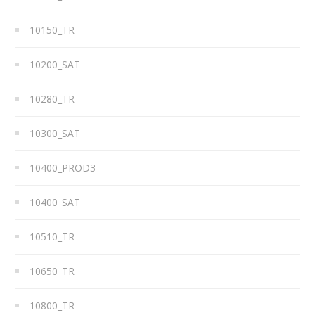
10150_TR
10200_SAT
10280_TR
10300_SAT
10400_PROD3
10400_SAT
10510_TR
10650_TR
10800_TR