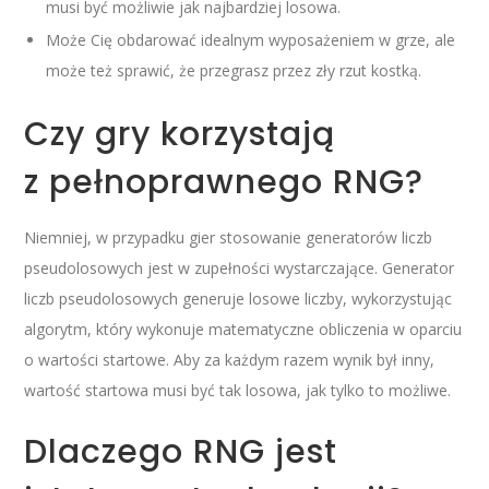
musi być możliwie jak najbardziej losowa.
Może Cię obdarować idealnym wyposażeniem w grze, ale
może też sprawić, że przegrasz przez zły rzut kostką.
Czy gry korzystają
z pełnoprawnego RNG?
Niemniej, w przypadku gier stosowanie generatorów liczb
pseudolosowych jest w zupełności wystarczające. Generator
liczb pseudolosowych generuje losowe liczby, wykorzystując
algorytm, który wykonuje matematyczne obliczenia w oparciu
o wartości startowe. Aby za każdym razem wynik był inny,
wartość startowa musi być tak losowa, jak tylko to możliwe.
Dlaczego RNG jest