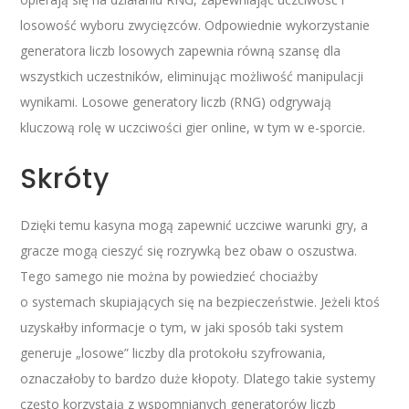
losowość wyboru zwycięzców. Odpowiednie wykorzystanie
generatora liczb losowych zapewnia równą szansę dla
wszystkich uczestników, eliminując możliwość manipulacji
wynikami. Losowe generatory liczb (RNG) odgrywają
kluczową rolę w uczciwości gier online, w tym w e-sporcie.
Skróty
Dzięki temu kasyna mogą zapewnić uczciwe warunki gry, a
gracze mogą cieszyć się rozrywką bez obaw o oszustwa.
Tego samego nie można by powiedzieć chociażby
o systemach skupiających się na bezpieczeństwie. Jeżeli ktoś
uzyskałby informacje o tym, w jaki sposób taki system
generuje „losowe” liczby dla protokołu szyfrowania,
oznaczałoby to bardzo duże kłopoty. Dlatego takie systemy
często korzystają z wspomnianych generatorów liczb