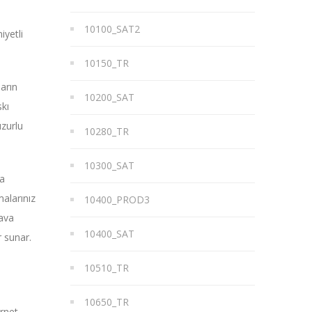
10100_SAT2
iyetli
10150_TR
ların
10200_SAT
skı
uzurlu
10280_TR
10300_SAT
ma
malarınız
10400_PROD3
dava
10400_SAT
r sunar.
10510_TR
10650_TR
ernet