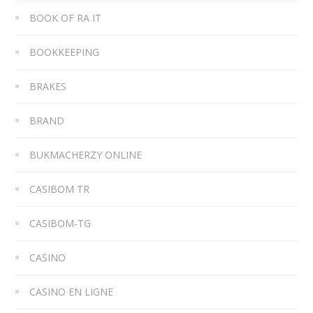
BOOK OF RA IT
BOOKKEEPING
BRAKES
BRAND
BUKMACHERZY ONLINE
CASIBOM TR
CASIBOM-TG
CASINO
CASINO EN LIGNE