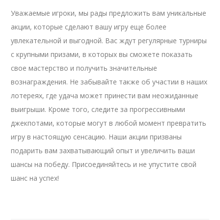
Уважаемые игроки, мы рады предложить вам уникальные
акции, которые сделают вашу игру еще более
увлекательной и выгодной. Вас ждут регулярные турниры
с крупными призами, в которых вы сможете показать
свое мастерство и получить значительные
вознаграждения. Не забывайте также об участии в наших
лотереях, где удача может принести вам неожиданные
выигрыши. Кроме того, следите за прогрессивными
джекпотами, которые могут в любой момент превратить
игру в настоящую сенсацию. Наши акции призваны
подарить вам захватывающий опыт и увеличить ваши
шансы на победу. Присоединяйтесь и не упустите свой
шанс на успех!