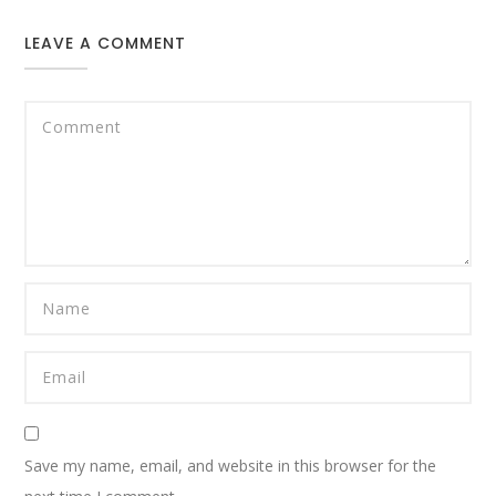
LEAVE A COMMENT
Save my name, email, and website in this browser for the