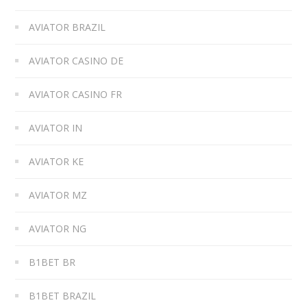
AVIATOR BRAZIL
AVIATOR CASINO DE
AVIATOR CASINO FR
AVIATOR IN
AVIATOR KE
AVIATOR MZ
AVIATOR NG
B1BET BR
B1BET BRAZIL