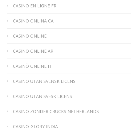
CASINO EN LIGNE FR
CASINO ONLINA CA
CASINO ONLINE
CASINO ONLINE AR
CASINÒ ONLINE IT
CASINO UTAN SVENSK LICENS
CASINO UTAN SVESK LICENS
CASINO ZONDER CRUCKS NETHERLANDS
CASINO-GLORY INDIA