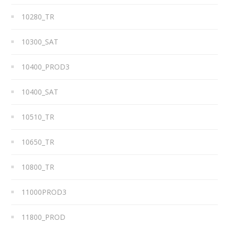
10280_TR
10300_SAT
10400_PROD3
10400_SAT
10510_TR
10650_TR
10800_TR
11000PROD3
11800_PROD