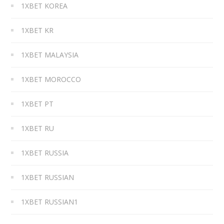
1XBET KOREA
1XBET KR
1XBET MALAYSIA
1XBET MOROCCO
1XBET PT
1XBET RU
1XBET RUSSIA
1XBET RUSSIAN
1XBET RUSSIAN1