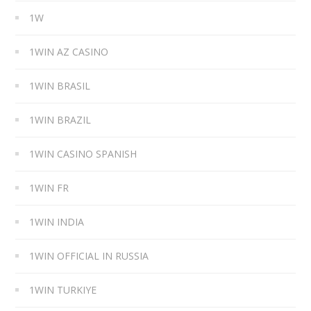
1W
1WIN AZ CASINO
1WIN BRASIL
1WIN BRAZIL
1WIN CASINO SPANISH
1WIN FR
1WIN INDIA
1WIN OFFICIAL IN RUSSIA
1WIN TURKIYE