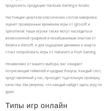
предложить продукцию Hacksaw Gaming и Amatic.
Настоящие ценители классических слотов наверняка
оценят проверенные временем игры от Igrosoft и
Spinomenal. Наши игроки также могут насладиться
великолепной графикой и незабываемым опытом от
Belatra и Betsoft. А для ощущения динамики и азарта
стоит попробовать игры от Habanero и Push Gaming.
Независимо от вашего выбора, вас ожидают
потрясающий геймплей и щедрые бонусы. Каждый слот,
представленный у нас, проходит тщательную проверку
качества. Мы уверены, что каждый найдет здесь игру по
душе.
Типы игр онлайн