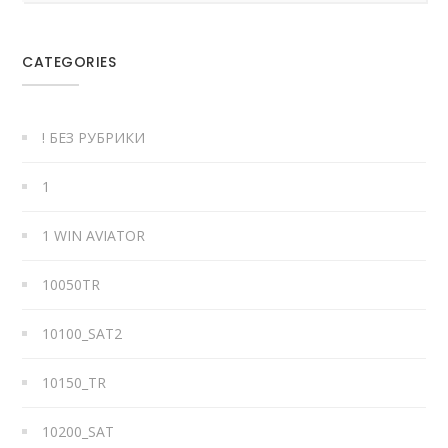
CATEGORIES
! БЕЗ РУБРИКИ
1
1 WIN AVIATOR
10050TR
10100_SAT2
10150_TR
10200_SAT