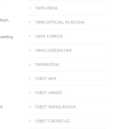
K
1WIN INDIA
asyn,
1WIN OFFICIAL IN RUSSIA
1WIN TURKIYE
świetną
1WIN UZBEKISTAN
1WINRUSSIA
1XBET APK
1XBET ARABIC
to
1XBET BANGLADESH
1XBET CASINO AZ