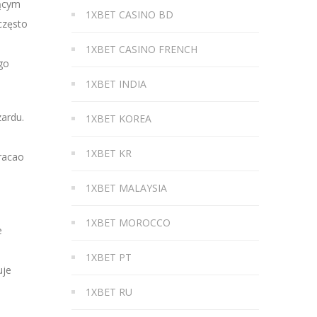
jącym
1XBET CASINO BD
często
1XBET CASINO FRENCH
go
1XBET INDIA
zardu.
1XBET KOREA
1XBET KR
uracao
1XBET MALAYSIA
1XBET MOROCCO
e
1XBET PT
uje
1XBET RU