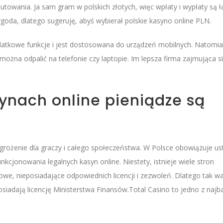
owania. Ja sam gram w polskich złotych, więc wpłaty i wypłaty są ł
ygoda, dlatego sugeruję, abyś wybierał polskie kasyno online PLN.
datkowe funkcje i jest dostosowana do urządzeń mobilnych. Natomia
ożna odpalić na telefonie czy laptopie. Im lepsza firma zajmująca s
ynach online pieniądze są
grożenie dla graczy i całego społeczeństwa. W Polsce obowiązuje u
nkcjonowania legalnych kasyn online. Niestety, istnieje wiele stron
dowe, nieposiadające odpowiednich licencji i zezwoleń. Dlatego tak w
posiadają licencję Ministerstwa Finansów.Total Casino to jedno z najba