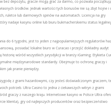
w bez depozytu, gracze mogą grać za darmo, co pozwala początku
łasnych środków. Jednak wartości tych bonusów nie są zbyt hojne i 
ch, ruletce lub darmowych spinów na automatach. Licencja na gry
óry nadaje kasynu online lub biuru bukmacherskiemu status legalne
ania do 6 tygodni, jest to jeden z najpopularniejszych regulatorów ha
ansową, posiadać lokalne biuro w Curacao i przejść dokładny audyt
 historię wśród wszystkich jurysdykcji w branży iGaming. Etykieta C
tymalne międzynarodowe standardy. Obejmuje to ochronę graczy i
im jak pranie pieniędzy.
przygodę z grami hazardowymi, czy jesteś doświadczonym graczem, t
h potrzeb. Ultra Casino to jedna z ciekawszych witryn z grami
ród graczy z naszego kraju. Internetowe kasyno w Polsce Ultra ofer
rcie klienta), gry od najlepszych producentów oraz bezpieczeństwo