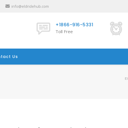
info@eldridehub.com
+1866-916-5331
Toll Free
tact Us
E