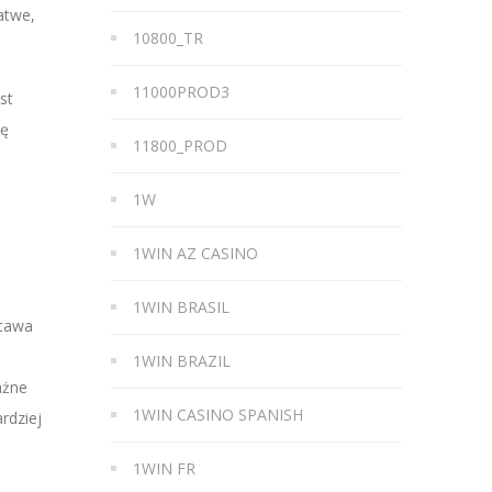
atwe,
10800_TR
11000PROD3
st
ię
11800_PROD
1W
1WIN AZ CASINO
1WIN BRASIL
stawa
1WIN BRAZIL
ażne
1WIN CASINO SPANISH
rdziej
1WIN FR