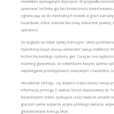
niewielkim wymaganym depozycie. W przypadku bonusó
opanować technikę gry bez konieczności inwestowania w
ograniczają się do minimalnych stawek w grach karciany
hazardowe online stanowi kluczowy dokument prawny, kt
operatora.
Ze względu na niskie opłaty licencyjne i okres przetwarz
Operatorzy kasyn muszą udowodnić swoją stabilność fin
techniczny każdego systemu gier. Curaçao ma najdłuższą
eGaming gwarantuje, że odwiedzane kasyno spełnia op
zapobieganie przestępstwom związanym z hazardem, tak
Niezależnie od tego, czy dopiero rozpoczynasz swoją 
informacje pomogą Ci wybrać bonus dopasowany do Twoic
hazardowymi online, zyskująca coraz większe uznanie wś
graczom pełne wsparcie języka polskiego (witryna, wspa
gwarantowane licencją MGA.