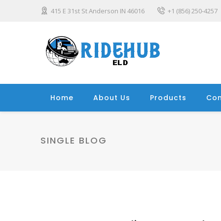
415 E 31st St Anderson IN 46016
+1 (856) 250-4257
Home
About Us
Products
Con
SINGLE BLOG