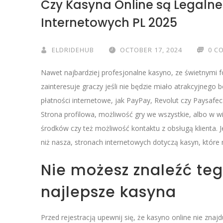
Czy Kasyna Online są Legalne 
Internetowych PL 2025
ELDRIDEHUB
OCTOBER 17, 2024
0 C
Nawet najbardziej profesjonalne kasyno, ze świetnymi fo
zainteresuje graczy jeśli nie będzie miało atrakcyjnego bo
płatności internetowe, jak PayPay, Revolut czy Paysafec
Strona profilowa, możliwość gry we wszystkie, albo w w
środków czy też możliwość kontaktu z obsługą klienta. J
niż nasza, stronach internetowych dotyczą kasyn, które n
Nie możesz znaleźć teg
najlepsze kasyna
Przed rejestracją upewnij się, że kasyno online nie zna