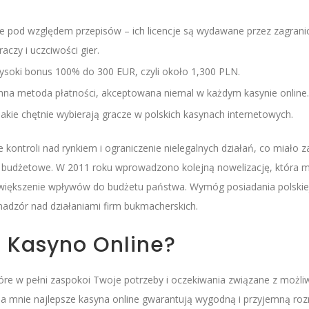
ie pod względem przepisów – ich licencje są wydawane przez zagrani
czy i uczciwości gier.
ysoki bonus 100% do 300 EUR, czyli około 1,300 PLN.
echna metoda płatności, akceptowana niemal w każdym kasynie online.
akie chętnie wybierają gracze w polskich kasynach internetowych.
e kontroli nad rynkiem i ograniczenie nielegalnych działań, co miało 
y budżetowe. W 2011 roku wprowadzono kolejną nowelizację, która m
 zwiększenie wpływów do budżetu państwa. Wymóg posiadania polskiej 
nadzór nad działaniami firm bukmacherskich.
 Kasyno Online?
które w pełni zaspokoi Twoje potrzeby i oczekiwania związane z możli
Dla mnie najlepsze kasyna online gwarantują wygodną i przyjemną ro