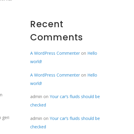
Recent
Comments
A WordPress Commenter
on
Hello
world!
A WordPress Commenter
on
Hello
world!
ın
admin
on
Your car’s fluids should be
checked
ı geri
admin
on
Your car’s fluids should be
checked