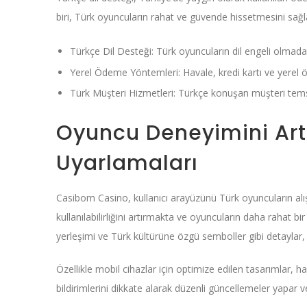
biri, Türk oyuncuların rahat ve güvende hissetmesini sağla
Türkçe Dil Desteği: Türk oyuncuların dil engeli olmada
Yerel Ödeme Yöntemleri: Havale, kredi kartı ve yerel ö
Türk Müşteri Hizmetleri: Türkçe konuşan müşteri temsilci
Oyuncu Deneyimini Artı
Uyarlamaları
Casibom Casino, kullanıcı arayüzünü Türk oyuncuların alış
kullanılabilirliğini artırmakta ve oyuncuların daha rahat
yerleşimi ve Türk kültürüne özgü semboller gibi detaylar, k
Özellikle mobil cihazlar için optimize edilen tasarımlar, h
bildirimlerini dikkate alarak düzenli güncellemeler yapar ve