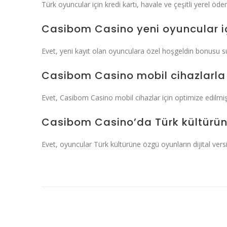
Türk oyuncular için kredi kartı, havale ve çeşitli yerel ö
Casibom Casino yeni oyuncular i
Evet, yeni kayıt olan oyunculara özel hoşgeldin bonusu s
Casibom Casino mobil cihazlarl
Evet, Casibom Casino mobil cihazlar için optimize edilmi
Casibom Casino’da Türk kültürün
Evet, oyuncular Türk kültürüne özgü oyunların dijital vers