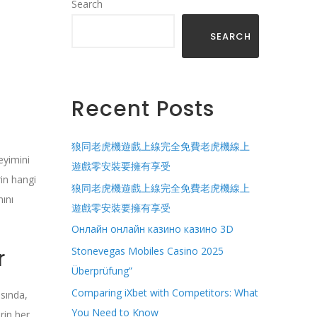
Search
SEARCH
Recent Posts
狼同老虎機遊戲上線完全免費老虎機線上
eyimini
遊戲零安裝要擁有享受
rin hangi
狼同老虎機遊戲上線完全免費老虎機線上
nını
遊戲零安裝要擁有享受
Онлайн онлайн казино казино 3D
Stonevegas Mobiles Casino 2025
r
Überprüfung”
Comparing iXbet with Competitors: What
asında,
You Need to Know
rin her