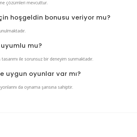
deme çözümleri mevcuttur.
çin hoşgeldin bonusu veriyor mu?
unulmaktadır.
a uyumlu mu?
ş tasarımı ile sorunsuz bir deneyim sunmaktadır.
e uygun oyunlar var mı?
iyonlarını da oynama şansına sahiptir.