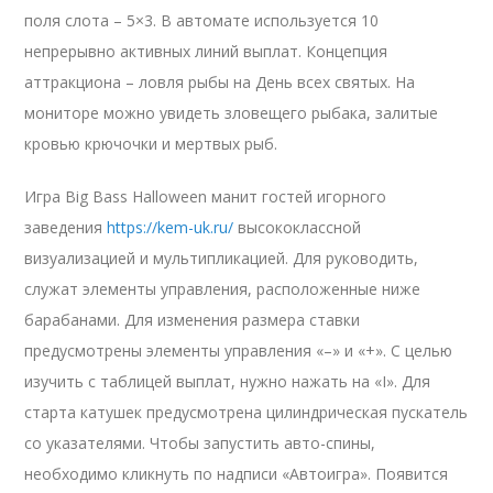
поля слота – 5×3. В автомате используется 10
непрерывно активных линий выплат. Концепция
аттракциона – ловля рыбы на День всех святых. На
мониторе можно увидеть зловещего рыбака, залитые
кровью крючочки и мертвых рыб.
Игра Big Bass Halloween манит гостей игорного
заведения
https://kem-uk.ru/
высококлассной
визуализацией и мультипликацией. Для руководить,
служат элементы управления, расположенные ниже
барабанами. Для изменения размера ставки
предусмотрены элементы управления «–» и «+». С целью
изучить с таблицей выплат, нужно нажать на «I». Для
старта катушек предусмотрена цилиндрическая пускатель
со указателями. Чтобы запустить авто-спины,
необходимо кликнуть по надписи «Автоигра». Появится