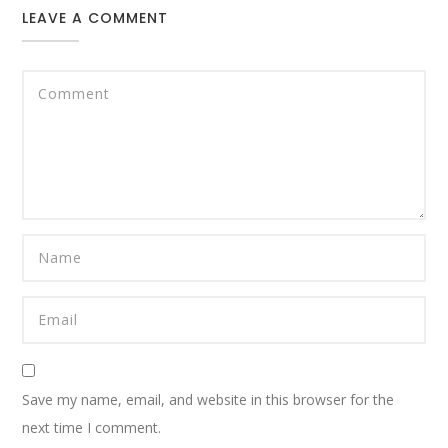
LEAVE A COMMENT
Save my name, email, and website in this browser for the
next time I comment.