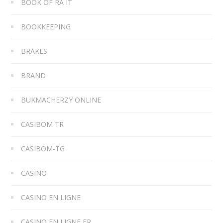
BOOK OF RA IT
BOOKKEEPING
BRAKES
BRAND
BUKMACHERZY ONLINE
CASIBOM TR
CASIBOM-TG
CASINO
CASINO EN LIGNE
CASINO EN LIGNE FR