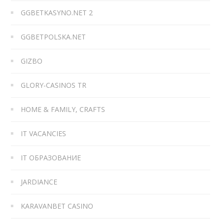
GGBETKASYNO.NET 2
GGBETPOLSKA.NET
GIZBO
GLORY-CASINOS TR
HOME & FAMILY, CRAFTS
IT VACANCIES
IT ОБРАЗОВАНИЕ
JARDIANCE
KARAVANBET CASINO