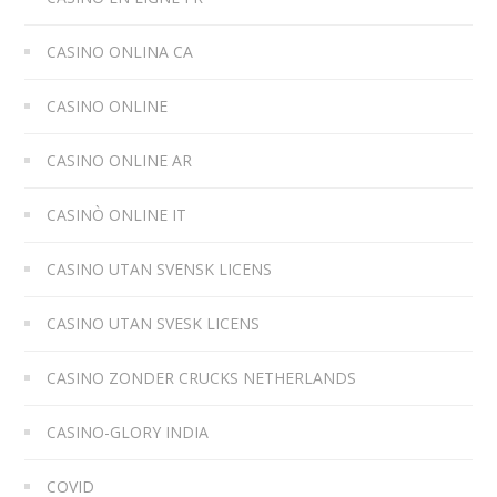
CASINO ONLINA CA
CASINO ONLINE
CASINO ONLINE AR
CASINÒ ONLINE IT
CASINO UTAN SVENSK LICENS
CASINO UTAN SVESK LICENS
CASINO ZONDER CRUCKS NETHERLANDS
CASINO-GLORY INDIA
COVID