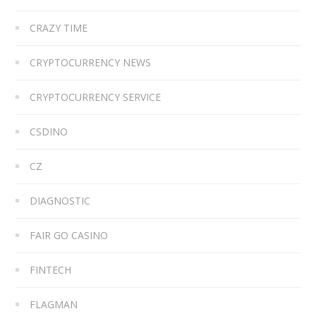
CRAZY TIME
CRYPTOCURRENCY NEWS
CRYPTOCURRENCY SERVICE
CSDINO
CZ
DIAGNOSTIC
FAIR GO CASINO
FINTECH
FLAGMAN