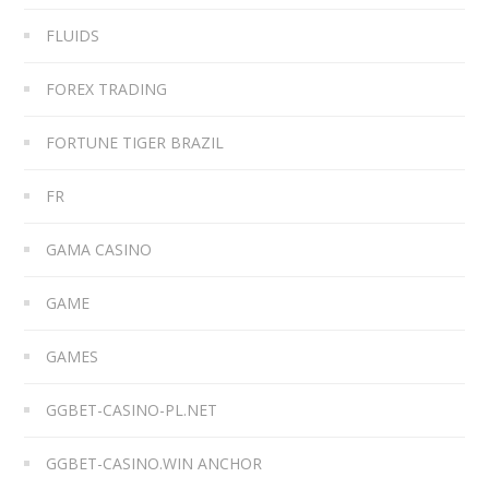
FLUIDS
FOREX TRADING
FORTUNE TIGER BRAZIL
FR
GAMA CASINO
GAME
GAMES
GGBET-CASINO-PL.NET
GGBET-CASINO.WIN ANCHOR