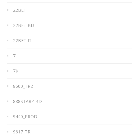
22BET
22BET BD
22BET IT
7
7K
8600_TR2
888STARZ BD
9440_PROD
9617_TR