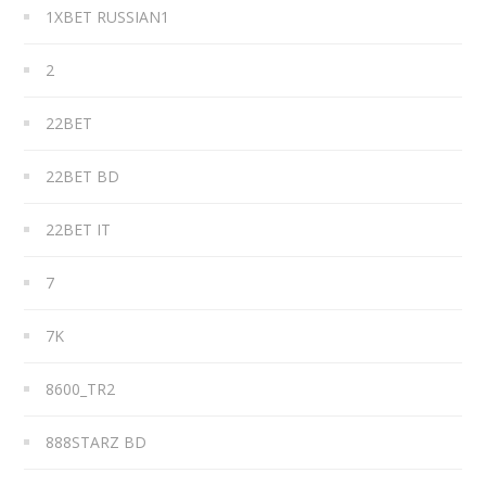
1XBET RUSSIAN1
2
22BET
22BET BD
22BET IT
7
7K
8600_TR2
888STARZ BD