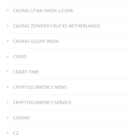
CASINO UTAN SVESK LICENS
CASINO ZONDER CRUCKS NETHERLANDS
CASINO-GLORY INDIA
COVID
CRAZY TIME
CRYPTOCURRENCY NEWS
CRYPTOCURRENCY SERVICE
CSDINO
CZ