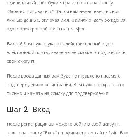
официальный сайт букмекера и нажать на кнопку
“Зарегистрироваться”. Затем вам нужно ввести свои
личные данные, включая имя, фамилию, дату рождения,
адрес электронной почты и телефон.
Важно! Вам нужно указать действительный адрес
электронной почты, иначе вы не сможете подтвердить
свой аккаунт.
После ввода данных вам будет отправлено письмо с
подтверждением регистрации. Вам нужно открыть это
письмо и нажать на ссылку для подтверждения.
Шаг 2: Вход
После регистрации вы можете войти в свой аккаунт,
нажав на кнопку “Вход” на официальном сайте 1win. Вам