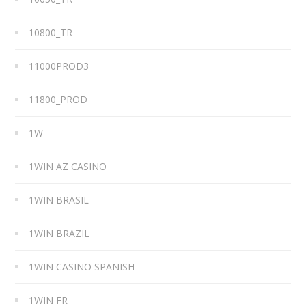
10800_TR
11000PROD3
11800_PROD
1W
1WIN AZ CASINO
1WIN BRASIL
1WIN BRAZIL
1WIN CASINO SPANISH
1WIN FR