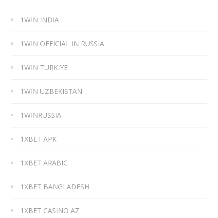
1WIN INDIA
1WIN OFFICIAL IN RUSSIA
1WIN TURKIYE
1WIN UZBEKISTAN
1WINRUSSIA
1XBET APK
1XBET ARABIC
1XBET BANGLADESH
1XBET CASINO AZ