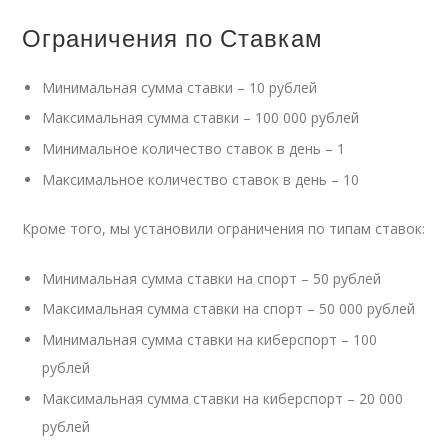
Ограничения по Ставкам
Минимальная сумма ставки – 10 рублей
Максимальная сумма ставки – 100 000 рублей
Минимальное количество ставок в день – 1
Максимальное количество ставок в день – 10
Кроме того, мы установили ограничения по типам ставок:
Минимальная сумма ставки на спорт – 50 рублей
Максимальная сумма ставки на спорт – 50 000 рублей
Минимальная сумма ставки на киберспорт – 100
рублей
Максимальная сумма ставки на киберспорт – 20 000
рублей