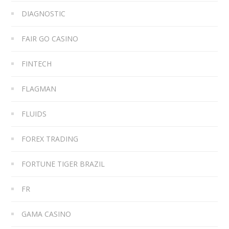
DIAGNOSTIC
FAIR GO CASINO
FINTECH
FLAGMAN
FLUIDS
FOREX TRADING
FORTUNE TIGER BRAZIL
FR
GAMA CASINO