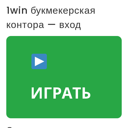
1win букмекерская
контора — вход
ИГРАТЬ