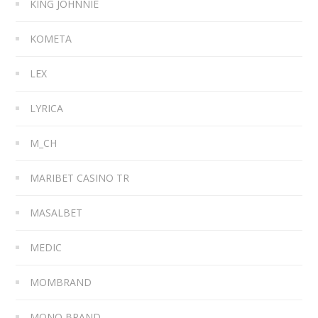
KING JOHNNIE
KOMETA
LEX
LYRICA
M_CH
MARIBET CASINO TR
MASALBET
MEDIC
MOMBRAND
MONO BRAND