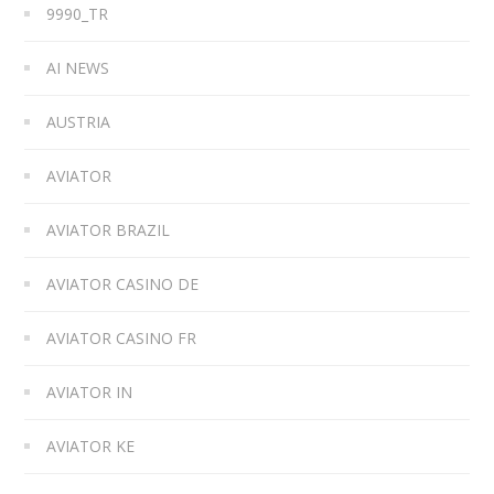
9990_TR
AI NEWS
AUSTRIA
AVIATOR
AVIATOR BRAZIL
AVIATOR CASINO DE
AVIATOR CASINO FR
AVIATOR IN
AVIATOR KE