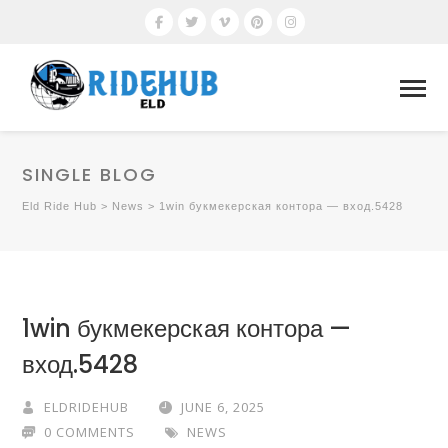
SINGLE BLOG
Eld Ride Hub
>
News
>
1win букмекерская контора — вход.5428
1win букмекерская контора —
вход.5428
ELDRIDEHUB
JUNE 6, 2025
0 COMMENTS
NEWS