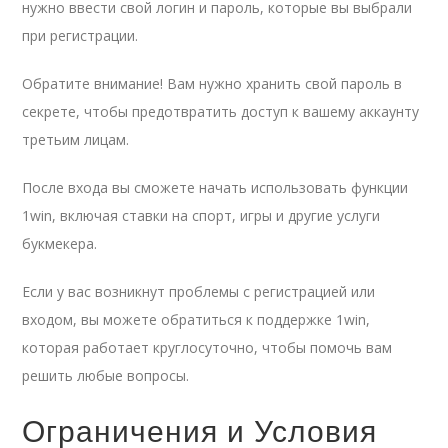
нужно ввести свой логин и пароль, которые вы выбрали
при регистрации.
Обратите внимание! Вам нужно хранить свой пароль в
секрете, чтобы предотвратить доступ к вашему аккаунту
третьим лицам.
После входа вы сможете начать использовать функции
1win, включая ставки на спорт, игры и другие услуги
букмекера.
Если у вас возникнут проблемы с регистрацией или
входом, вы можете обратиться к поддержке 1win,
которая работает круглосуточно, чтобы помочь вам
решить любые вопросы.
Ограничения и Условия