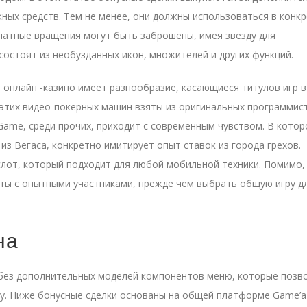
ых средств. Тем не менее, они должны использоваться в конк
платные вращения могут быть заброшены, имея звезду для
состоят из необузданных икон, множителей и других функций.
онлайн -казино имеет разнообразие, касающиеся титулов игр в
этих видео-покерных машин взяты из оригинальных программис
Game, среди прочих, приходит с современным чувством. В котор
из Вегаса, конкретно имитирует опыт ставок из города грехов.
лот, который подходит для любой мобильной техники. Помимо,
ы с опытными участниками, прежде чем выбрать общую игру д
на
 без дополнительных моделей компонентов меню, которые позв
у. Ниже бонусные сделки основаны на общей платформе Game’a