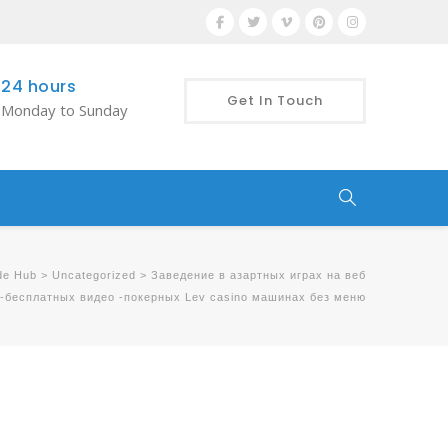
24 hours
Get In Touch
Monday to Sunday
de Hub
>
Uncategorized
>
Заведение в азартных играх на веб
-бесплатных видео -покерных Lev casino машинах без меню