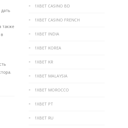
1XBET CASINO BD
 дать
1XBET CASINO FRENCH
а также
1XBET INDIA
 в
1XBET KOREA
1XBET KR
сть
ктора.
1XBET MALAYSIA
1XBET MOROCCO
1XBET PT
1XBET RU