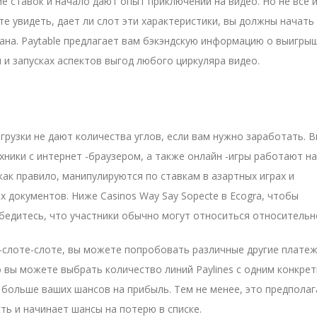
 ставок и начало дают опыт приключений на видео. Но не все 
те увидеть, дает ли слот эти характеристики, вы должны начать
ана. Paytable предлагает вам бэкэндскую информацию о выигры
 и запусках аспектов выгод любого циркуляра видео.
грузки не дают количества углов, если вам нужно заработать. 
ники с интернет -браузером, а также онлайн -игры работают на
ак правило, манипулируются по ставкам в азартных играх и
 документов. Ниже Casinos Way Say Sopecte в Ecogra, чтобы
бедитесь, что участники обычно могут относиться относительн
-слоте-слоте, вы можете попробовать различные другие плате
о вы можете выбрать количество линий Paylines с одним конкре
 больше ваших шансов на прибыль. Тем не менее, это предполаг
ть и начинает шансы на потерю в списке.