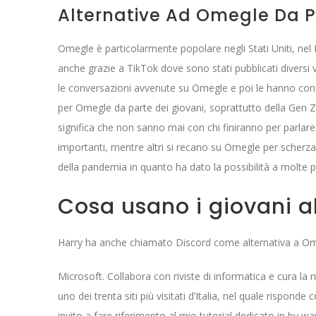
Alternative Ad Omegle Da 
Omegle è particolarmente popolare negli Stati Uniti, nel 
anche grazie a TikTok dove sono stati pubblicati diversi v
le conversazioni avvenute su Omegle e poi le hanno condiv
per Omegle da parte dei giovani, soprattutto della Gen Z,
significa che non sanno mai con chi finiranno per parlare
importanti, mentre altri si recano su Omegle per scherza
della pandemia in quanto ha dato la possibilità a molte p
Cosa usano i giovani a
Harry ha anche chiamato Discord come alternativa a Om
Microsoft. Collabora con riviste di informatica e cura la r
uno dei trenta siti più visitati d’Italia, nel quale rispond
invito a fare riferimento al mio tutorial dedicato in by way