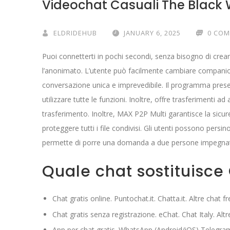
Videochat Casuali The Black
ELDRIDEHUB
JANUARY 6, 2025
0 CO
Puoi connetterti in pochi secondi, senza bisogno di cre
l’anonimato. L’utente può facilmente cambiare companion
conversazione unica e imprevedibile. Il programma presenta
utilizzare tutte le funzioni. Inoltre, offre trasferimenti a
trasferimento. Inoltre, MAX P2P Multi garantisce la sicure
proteggere tutti i file condivisi. Gli utenti possono pers
permette di porre una domanda a due persone impegnate 
Quale chat sostituisc
Chat gratis online. Puntochat.it. Chatta.it. Altre chat f
Chat gratis senza registrazione. eChat. Chat Italy. Altr
App per chat gratis. WhatsApp (Android/iOS) Telegra