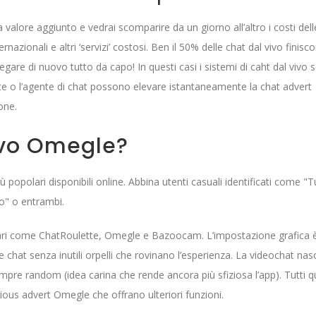
 a valore aggiunto e vedrai scomparire da un giorno all’altro i costi dell
ernazionali e altri ‘servizi’ costosi. Ben il 50% delle chat dal vivo finisc
iegare di nuovo tutto da capo! In questi casi i sistemi di caht dal vivo
iente o l’agente di chat possono elevare istantaneamente la chat advert
one.
ovo Omegle?
popolari disponibili online. Abbina utenti casuali identificati come "T
o" o entrambi.
olari come ChatRoulette, Omegle e Bazoocam. L’impostazione grafica 
 chat senza inutili orpelli che rovinano l’esperienza. La videochat nas
mpre random (idea carina che rende ancora più sfiziosa l’app). Tutti q
ious advert Omegle che offrano ulteriori funzioni.