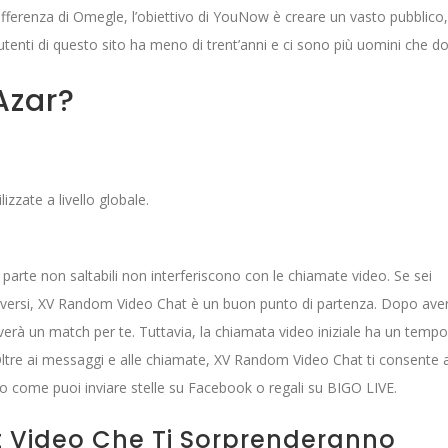
ifferenza di Omegle, l’obiettivo di YouNow è creare un vasto pubblico,
utenti di questo sito ha meno di trent’anni e ci sono più uomini che d
Azar?
zzate a livello globale.
parte non saltabili non interferiscono con le chiamate video. Se sei
diversi, XV Random Video Chat è un buon punto di partenza. Dopo ave
verà un match per te. Tuttavia, la chiamata video iniziale ha un tempo
 Oltre ai messaggi e alle chiamate, XV Random Video Chat ti consente 
rio come puoi inviare stelle su Facebook o regali su BIGO LIVE.
at Video Che Ti Sorprenderanno