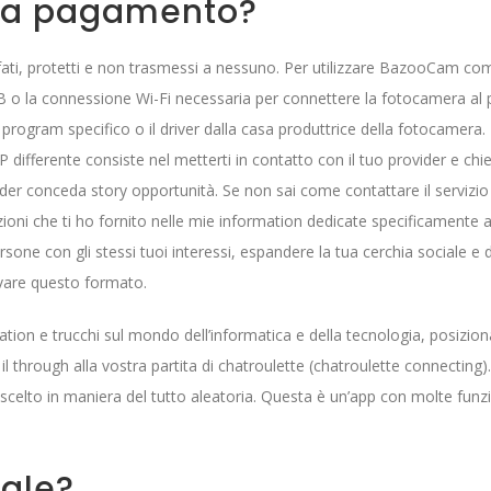
n a pagamento?
rafati, protetti e non trasmessi a nessuno. Per utilizzare BazooCam co
SB o la connessione Wi-Fi necessaria per connettere la fotocamera al 
program specifico o il driver dalla casa produttrice della fotocamera. I
 differente consiste nel metterti in contatto con il tuo provider e chie
er conceda story opportunità. Se non sai come contattare il servizio 
ruzioni che ti ho fornito nelle mie information dedicate specificamente 
ne con gli stessi tuoi interessi, espandere la tua cerchia sociale e di
vare questo formato.
ation e trucchi sul mondo dell’informatica e della tecnologia, posizio
te il through alla vostra partita di chatroulette (chatroulette connecting)
scelto in maniera del tutto aleatoria. Questa è un’app con molte funz
egle?