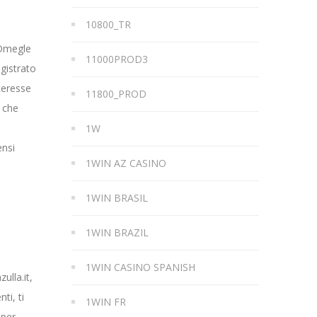
10800_TR
 Omegle
11000PROD3
egistrato
teresse
11800_PROD
l che
1W
ensi
1WIN AZ CASINO
1WIN BRASIL
1WIN BRAZIL
1WIN CASINO SPANISH
ulla.it,
ti, ti
1WIN FR
 per