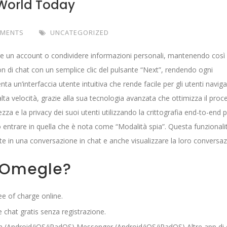
 World Today
MMENTS
UNCATEGORIZED
are un account o condividere informazioni personali, mantenendo così
 di chat con un semplice clic del pulsante “Next”, rendendo ogni
 un’interfaccia utente intuitiva che rende facile per gli utenti naviga
d alta velocità, grazie alla sua tecnologia avanzata che ottimizza il proc
zza e la privacy dei suoi utenti utilizzando la crittografia end-to-end 
ino entrare in quella che è nota come “Modalità spia”. Questa funzionali
in una conversazione in chat e anche visualizzare la loro conversaz
e Omegle?
ree of charge online.
e chat gratis senza registrazione.
m (Android/iOS/iPadOS) Messenger (Android/iOS/iPadOS) Altre app di 