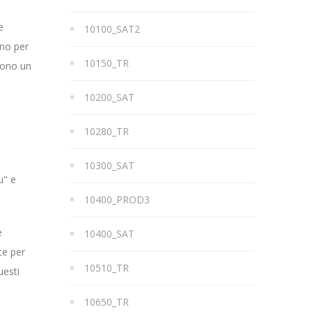
e
10100_SAT2
ono per
10150_TR
 sono un
10200_SAT
10280_TR
10300_SAT
u" e
10400_PROD3
è
10400_SAT
ce per
10510_TR
uesti
10650_TR