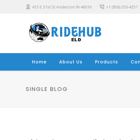
415 E 31st St Anderson IN 46016
+1 (856) 250-4257
Home
About Us
Products
Con
SINGLE BLOG