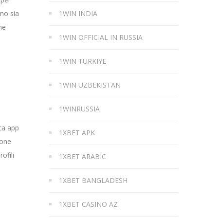
imo sia
1WIN INDIA
me
1WIN OFFICIAL IN RUSSIA
1WIN TURKIYE
1WIN UZBEKISTAN
1WINRUSSIA
ica app
1XBET APK
ione
ofili
1XBET ARABIC
1XBET BANGLADESH
1XBET CASINO AZ