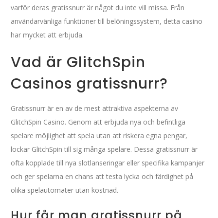
varför deras gratissnurr är något du inte vill missa. Från
användarvänliga funktioner till belöningssystem, detta casino
har mycket att erbjuda.
Vad är GlitchSpin
Casinos gratissnurr?
Gratissnurr är en av de mest attraktiva aspekterna av
GlitchSpin Casino. Genom att erbjuda nya och befintliga
spelare möjlighet att spela utan att riskera egna pengar,
lockar GlitchSpin till sig många spelare. Dessa gratissnurr är
ofta kopplade till nya slotlanseringar eller specifika kampanjer
och ger spelarna en chans att testa lycka och färdighet på
olika spelautomater utan kostnad.
Hur får man gratissnurr på