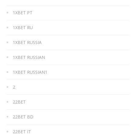
1XBET PT
1XBET RU
1XBET RUSSIA
1XBET RUSSIAN
1XBET RUSSIAN1
2
22BET
22BET BD
22BET IT