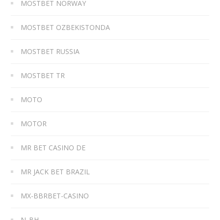
MOSTBET NORWAY
MOSTBET OZBEKISTONDA
MOSTBET RUSSIA
MOSTBET TR
MOTO
MOTOR
MR BET CASINO DE
MR JACK BET BRAZIL
MX-BBRBET-CASINO
N_BH