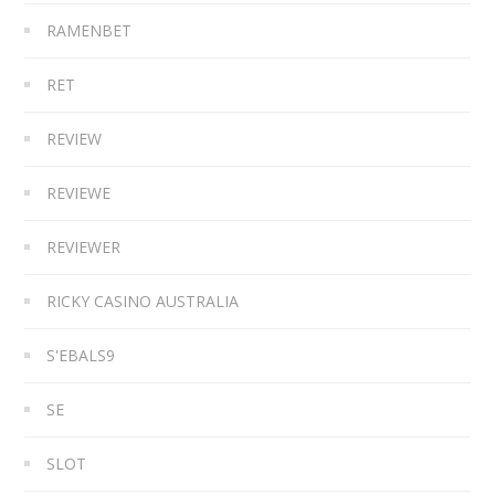
RAMENBET
RET
REVIEW
REVIEWE
REVIEWER
RICKY CASINO AUSTRALIA
S'EBALS9
SE
SLOT