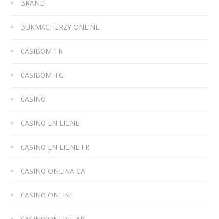
BRAND
BUKMACHERZY ONLINE
CASIBOM TR
CASIBOM-TG
CASINO
CASINO EN LIGNE
CASINO EN LIGNE FR
CASINO ONLINA CA
CASINO ONLINE
CASINO ONLINE AR