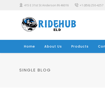
415 E 31st St Anderson IN 46016
+1 (856) 250-4257
Home
About Us
Products
Con
SINGLE BLOG