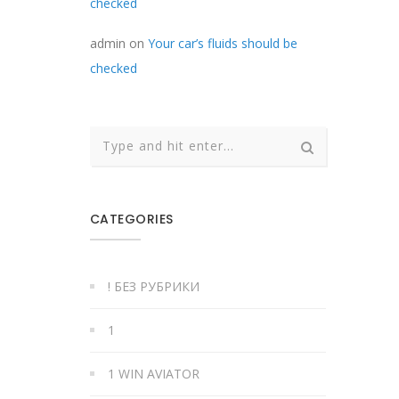
checked
admin
on
Your car’s fluids should be
checked
CATEGORIES
! БЕЗ РУБРИКИ
1
1 WIN AVIATOR