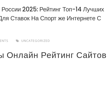
 России 2025: Рейтинг Топ-14 Лучших
ля Ставок На Спорт же Интернете С
ENTS
UNCATEGORIZED
ы Онлайн Рейтинг Сайтов