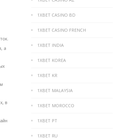
1XBET CASINO BD
1XBET CASINO FRENCH
ток.
1XBET INDIA
, а
1XBET KOREA
ых
1XBET KR
ем
1XBET MALAYSIA
х, в
1XBET MOROCCO
лайн
1XBET PT
1XBET RU