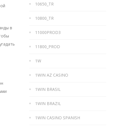
10650_TR
ной
10800_TR
анды в
11000PROD3
Чтобы
угадать
11800_PROD
1W
1WIN AZ CASINO
он
1WIN BRASIL
ыми
1WIN BRAZIL
1WIN CASINO SPANISH