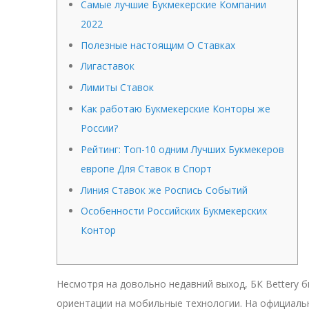
Самые лучшие Букмекерские Компании
2022
Полезные настоящим О Ставках
Лигаставок
Лимиты Ставок
Как работаю Букмекерские Конторы же
России?
Рейтинг: Топ-10 одним Лучших Букмекеров
европе Для Ставок в Спорт
Линия Ставок же Роспись Событий
Особенности Российских Букмекерских
Контор
Несмотря на довольно недавний выход, БК Bettery 
ориентации на мобильные технологии. На официальн