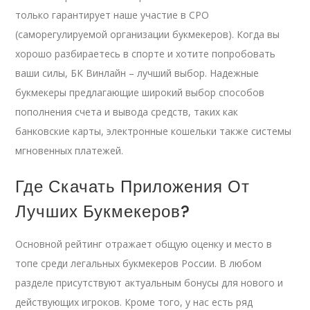
только гарантирует наше участие в СРО
(саморегулируемой организации букмекеров). Когда вы
хорошо разбираетесь в спорте и хотите попробовать
ваши силы, БК Винлайн – лучший выбор. Надежные
букмекеры предлагающие широкий выбор способов
пополнения счета и вывода средств, таких как
банковские карты, электронные кошельки также системы
мгновенных платежей.
Где Скачать Приложения От
Лучших Букмекеров?
Основной рейтинг отражает общую оценку и место в
топе среди легальных букмекеров России. В любом
разделе присутствуют актуальным бонусы для нового и
действующих игроков. Кроме того, у нас есть ряд