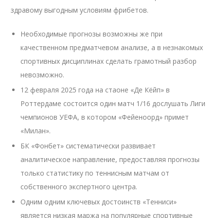
здравому выгодным условиям фрибетов.
Необходимые прогнозы возможны же при
качественном предматчевом анализе, а в незнакомых
спортивных дисциплинах сделать грамотный разбор
невозможно.
12 февраля 2025 года на стаоне «Де Кёйп» в
Роттердаме состоится один матч 1/16 дослушать Лиги
чемпионов УЕФА, в котором «Фейеноорд» примет
«Милан».
БК «Фонбет» систематически развивает
аналитическое направление, предоставляя прогнозы
только статистику по теннисным матчам от
собственного экспертного центра.
Одним одним ключевых достоинств «Тенниси»
является низкая маржа на популярные спортивные