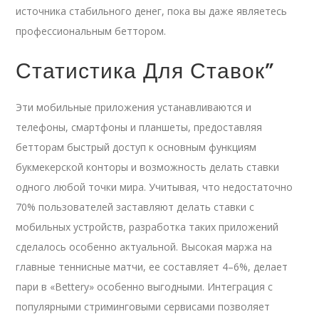
источника стабильного денег, пока вы даже являетесь
профессиональным беттором.
Статистика Для Ставок”
Эти мобильные приложения устанавливаются и
телефоны, смартфоны и планшеты, предоставляя
бетторам быстрый доступ к основным функциям
букмекерской конторы и возможность делать ставки
одного любой точки мира. Учитывая, что недостаточно
70% пользователей заставляют делать ставки с
мобильных устройств, разработка таких приложений
сделалось особенно актуальной. Высокая маржа на
главные теннисные матчи, ее составляет 4–6%, делает
пари в «Bettery» особенно выгодными. Интеграция с
популярными стриминговыми сервисами позволяет