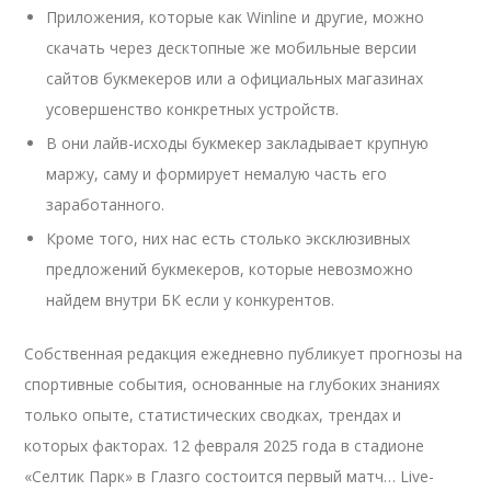
Приложения, которые как Winline и другие, можно
скачать через десктопные же мобильные версии
сайтов букмекеров или а официальных магазинах
усовершенство конкретных устройств.
В они лайв-исходы букмекер закладывает крупную
маржу, саму и формирует немалую часть его
заработанного.
Кроме того, них нас есть столько эксклюзивных
предложений букмекеров, которые невозможно
найдем внутри БК если у конкурентов.
Собственная редакция ежедневно публикует прогнозы на
спортивные события, основанные на глубоких знаниях
только опыте, статистических сводках, трендах и
которых факторах. 12 февраля 2025 года в стадионе
«Селтик Парк» в Глазго состоится первый матч… Live-