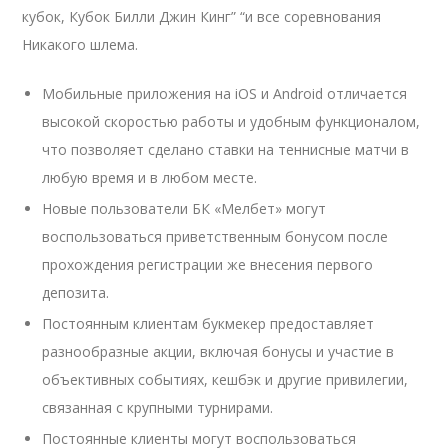
кубок, Кубок Билли Джин Кинг” “и все соревнования
Никакого шлема.
Мобильные приложения на iOS и Android отличается
высокой скоростью работы и удобным функционалом,
что позволяет сделано ставки на теннисные матчи в
любую время и в любом месте.
Новые пользователи БК «Мелбет» могут
воспользоваться приветственным бонусом после
прохождения регистрации же внесения первого
депозита.
Постоянным клиентам букмекер предоставляет
разнообразные акции, включая бонусы и участие в
объективных событиях, кешбэк и другие привилегии,
связанная с крупными турнирами.
Постоянные клиенты могут воспользоваться