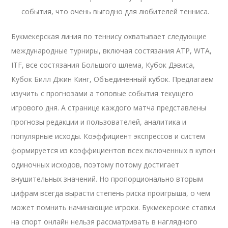
события, что очень выгодно для любителей тенниса.
Букмекерская линия по теннису охватывает следующие
международные турниры, включая состязания ATP, WTA,
ITF, все состязания Большого шлема, Кубок Дэвиса,
Кубок Билл Джин Кинг, Объединенный кубок. Предлагаем
изучить с прогнозами а топовые события текущего
игрового дня. А странице каждого матча представлены
прогнозы редакции и пользователей, аналитика и
популярные исходы. Коэффициент экспрессов и систем
формируется из коэффициентов всех включенных в купон
одиночных исходов, поэтому потому достигает
внушительных значений. Но пропорционально вторым
цифрам всегда вырасти степень риска проигрыша, о чем
может помнить начинающие игроки. Букмекерские ставки
на спорт онлайн нельзя рассматривать в наглядного