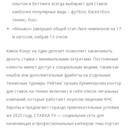
опытом в беттинге всегда выбирает для ставок
наиболее популярные вида – футбол, баскетбол,
теннис, бокс.
«Монако» завершил общей этап Лиги чемпионов на 17-
м хагосом, набрав 13 очков.
Кивок бонус на один депозит позволяет заканчивать
делать ставки с минимальными затратами. Постоянным
клиенты имеют доступ к специальным акциям, таким как
кешбэк или дополнительные фрибеты на отдельные
теннисные турниры. Рейтинг лучших букмекерских контор
дли ставок на теннис включает в себя список легальных
компаний, которые работают ноунсом лицензии ФНС
Европы и предлагают гораздо привлекательные условия
же 2025 году. СТАВКА TV — социальная сеть для
начинающих и профессиональных капперов. Наш портал