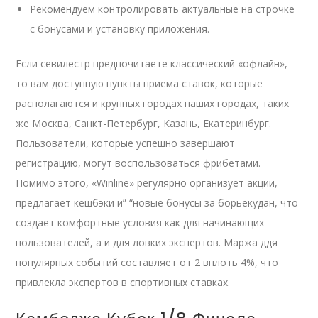
Рекомендуем контролировать актуальные на строчке
с бонусами и установку приложения.
Если севилестр предпочитаете классический «офлайн»,
то вам доступную пункты приема ставок, которые
располагаются и крупных городах наших городах, таких
же Москва, Санкт-Петербург, Казань, Екатеринбург.
Пользователи, которые успешно завершают
регистрацию, могут воспользоваться фрибетами.
Помимо этого, «Winline» регулярно организует акции,
предлагает кешбэки и” “новые бонусы за борьекудан, что
создает комфортные условия как для начинающих
пользователей, а и для ловких экспертов. Маржа ддя
популярных событий составляет от 2 вплоть 4%, что
привлекла экспертов в спортивных ставках.