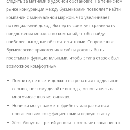
следить за матчами в удобной обстановке. На теннисном
рынке конкуренция между букмекерами позволяет найти
компании с минимальной маржой, что увеличивает
потенциальный доход. Эксперты советует сравнивать
предложения множество компаний, чтобы найдут
наиболее выгодные обстоятельствами. Современные
букмекерские приложения и сайты должны быть
простыми и функциональными, чтобы этапа ставок был
возможное комфортным.
Помните, не в сети должно встречаться поддельные
отзывы, поэтому делайте выводы, основываясь на
многочисленных источниках.
Новички могут заиметь фрибеты или разжиться
повышенными коэффициентами и первую ставку.
Жест бонус на третий депозит позволяет заканчивать