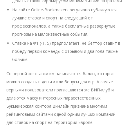
делать ставки киромарусом минимальными затратами.
На сайте Online-Bookmakers регулярно публикуются
лучшие ставки и спорт на следующий от
профессионалов, а также бесплатные развернутые
прогнозы на малоизвестные события.
Ставка на Ф1 (-1, 5) предполагает, не беттор ставит в
победу первой команды с отрывом и два гола также
больше.
Со первой же ставки им начисляются баллы, которые
можно создать в деньги или бонусы для игр. А самые
верными пользователи приглашаются же ВИП-клуб и
делаются массу интересных параестественных.
Букмекерская контора Винлайн признана многими
рейтинговыми сайтами одной одним лучших компаний
для ставок на спорт на территории Европе.