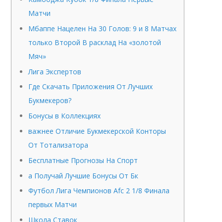
Матчи
Мбаппе Нацелен На 30 Голов: 9 и 8 Матчах
только Второй В расклад На «золотой
Мяч»
Лига Экспертов
Где Скачать Приложения От Лучших
Букмекеров?
Бонусы в Коллекциях
важнее Отличие Букмекерской Конторы
От Тотализатора
Бесплатные Прогнозы На Спорт
а Получай Лучшие Бонусы От Бк
Футбол Лига Чемпионов Afc 2 1/8 Финала
первых Матчи
Школа Ставок