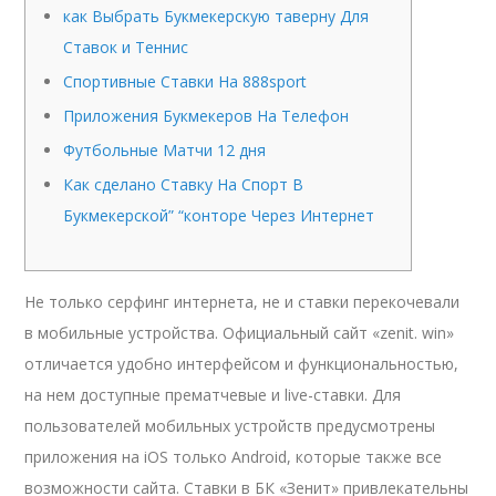
как Выбрать Букмекерскую таверну Для
Ставок и Теннис
Спортивные Ставки На 888sport
Приложения Букмекеров На Телефон
Футбольные Матчи 12 дня
Как сделано Ставку На Спорт В
Букмекерской” “конторе Через Интернет
Не только серфинг интернета, не и ставки перекочевали
в мобильные устройства. Официальный сайт «zenit. win»
отличается удобно интерфейсом и функциональностью,
на нем доступные прематчевые и live-ставки. Для
пользователей мобильных устройств предусмотрены
приложения на iOS только Android, которые также все
возможности сайта. Ставки в БК «Зенит» привлекательны