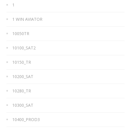
1
1 WIN AVIATOR
10050TR
10100_SAT2
10150_TR
10200_SAT
10280_TR
10300_SAT
10400_PROD3