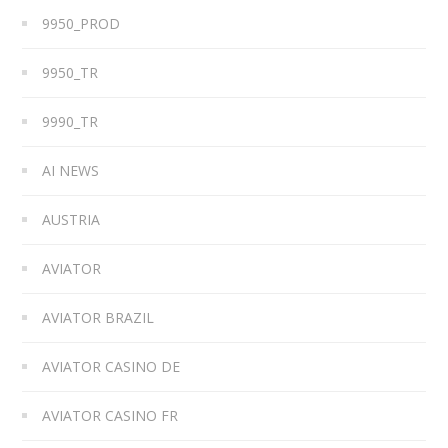
9950_PROD
9950_TR
9990_TR
AI NEWS
AUSTRIA
AVIATOR
AVIATOR BRAZIL
AVIATOR CASINO DE
AVIATOR CASINO FR