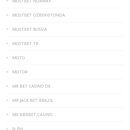
MOSTBET NORWAY
MOSTBET OZBEKISTONDA
MOSTBET RUSSIA
MOSTBET TR
MOTO
MOTOR
MR BET CASINO DE
MR JACK BET BRAZIL
MX-BBRBET-CASINO
N_BH