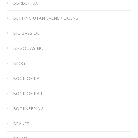
BBRBET MX
BETTING UTAN SVENSK LICENS
BIG BASS DE
BIZZO CASINO
BLOG
BOOK OF RA
BOOK OF RA IT
BOOKKEEPING
BRAKES