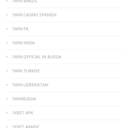
1WIN BRAZIL
1WIN CASINO SPANISH
1WIN FR
1WIN INDIA
1WIN OFFICIAL IN RUSSIA
1WIN TURKIYE
1WIN UZBEKISTAN
1WINRUSSIA
1XBET APK
1XBET ARABIC