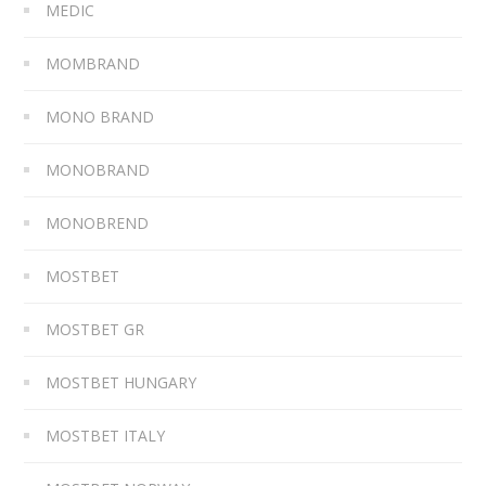
MEDIC
MOMBRAND
MONO BRAND
MONOBRAND
MONOBREND
MOSTBET
MOSTBET GR
MOSTBET HUNGARY
MOSTBET ITALY