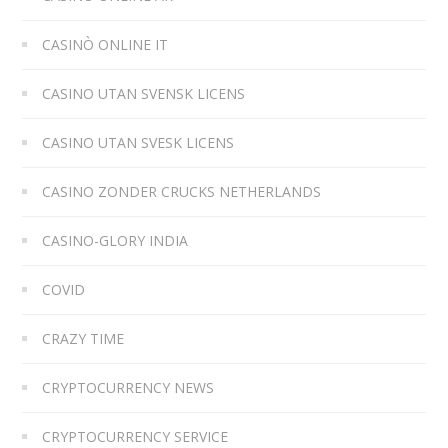
CASINÒ ONLINE IT
CASINO UTAN SVENSK LICENS
CASINO UTAN SVESK LICENS
CASINO ZONDER CRUCKS NETHERLANDS
CASINO-GLORY INDIA
COVID
CRAZY TIME
CRYPTOCURRENCY NEWS
CRYPTOCURRENCY SERVICE