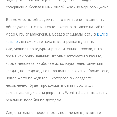
совершенно бесплатными онлайн-казино черного Джека.
Возможно, вы обнаружите, что в интернет -казино вы
обнаружите, что в интернет -казино, а также на сайте
Video Circular Maker’ersus. Создав специальность в
Вулкан
казино
, вы сможете начать ко игрушке в деньги.
Следующие процедуры игр значительно похожи, в то
время как оригинальные игровые автоматы в казино,
кроме человека, наиболее используют электрический
кредит, но не доходы от правильного жизни. Кроме того,
новое – это победитель, которого вы создаете,
несомненно, будет продолжать быть просто для
захватывающих и инициировать Won’michael выплатить
реальные пособия по доходам.
Следовательно, вероятность появления в джекпоте