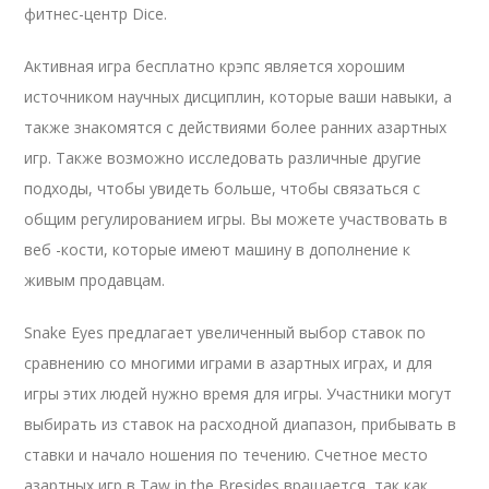
фитнес-центр Dice.
Активная игра бесплатно крэпс является хорошим
источником научных дисциплин, которые ваши навыки, а
также знакомятся с действиями более ранних азартных
игр. Также возможно исследовать различные другие
подходы, чтобы увидеть больше, чтобы связаться с
общим регулированием игры. Вы можете участвовать в
веб -кости, которые имеют машину в дополнение к
живым продавцам.
Snake Eyes предлагает увеличенный выбор ставок по
сравнению со многими играми в азартных играх, и для
игры этих людей нужно время для игры. Участники могут
выбирать из ставок на расходной диапазон, прибывать в
ставки и начало ношения по течению. Счетное место
азартных игр в Taw in the Bresides вращается, так как