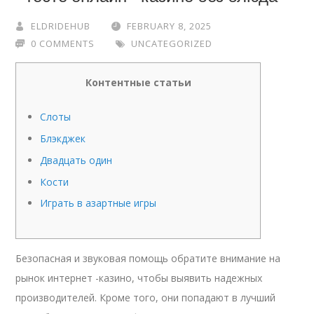
ELDRIDEHUB
FEBRUARY 8, 2025
0 COMMENTS
UNCATEGORIZED
Контентные статьи
Слоты
Блэкджек
Двадцать один
Кости
Играть в азартные игры
Безопасная и звуковая помощь обратите внимание на
рынок интернет -казино, чтобы выявить надежных
производителей. Кроме того, они попадают в лучший