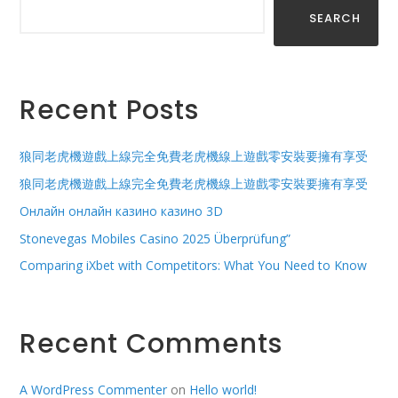
SEARCH
Recent Posts
狼同老虎機遊戲上線完全免費老虎機線上遊戲零安裝要擁有享受
狼同老虎機遊戲上線完全免費老虎機線上遊戲零安裝要擁有享受
Онлайн онлайн казино казино 3D
Stonevegas Mobiles Casino 2025 Überprüfung”
Comparing iXbet with Competitors: What You Need to Know
Recent Comments
A WordPress Commenter
on
Hello world!