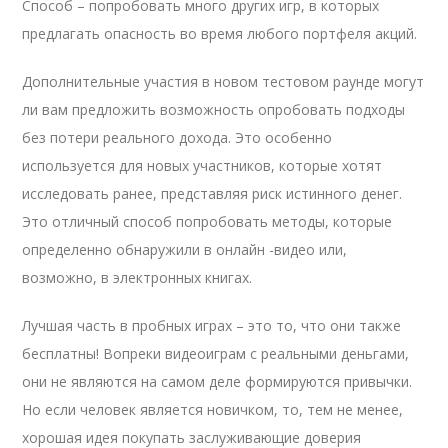
Способ – попробовать много других игр, в которых
предлагать опасность во время любого портфеля акций.
Дополнительные участия в новом тестовом раунде могут
ли вам предложить возможность опробовать подходы
без потери реального дохода. Это особенно
используется для новых участников, которые хотят
исследовать ранее, представляя риск истинного денег.
Это отличный способ попробовать методы, которые
определенно обнаружили в онлайн -видео или,
возможно, в электронных книгах.
Лучшая часть в пробных играх – это то, что они также
бесплатны! Вопреки видеоиграм с реальными деньгами,
они не являются на самом деле формируются привычки.
Но если человек является новичком, то, тем не менее,
хорошая идея покупать заслуживающие доверия