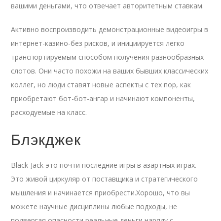
вашими деньгами, что отвечает авторитетным ставкам.
Активно воспроизводить демонстрационные видеоигры в
интернет-казино-без рисков, и инициируется легко
транспортируемым способом получения разнообразных
слотов. Они часто похожи на ваших бывших классических
коллег, но люди ставят новые аспекты с тех пор, как
приобретают бот-бот-ангар и начинают компоненты,
расходуемые на класс.
Блэкджек
Black-Jack-это почти последние игры в азартных играх.
Это живой циркуляр от поставщика и стратегического
мышления и начинается приобрести.Хорошо, что вы
можете научные дисциплины любые подходы, не
подвергая опасности реальные деньги наряду с