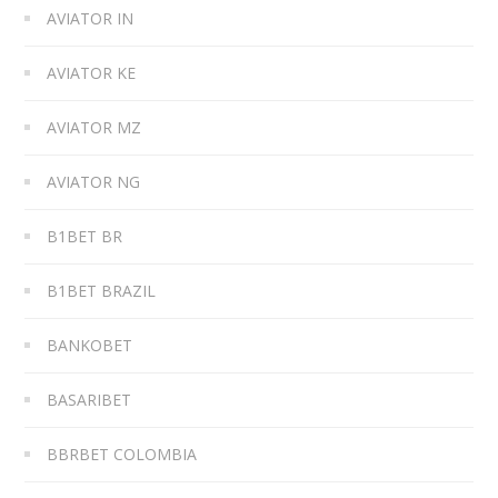
AVIATOR IN
AVIATOR KE
AVIATOR MZ
AVIATOR NG
B1BET BR
B1BET BRAZIL
BANKOBET
BASARIBET
BBRBET COLOMBIA