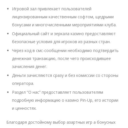
Игровой зал привлекает пользователей
лицензированным качественным софтом, щедрыми
бонусами и многочисленными мероприятиями клуба.
Официальный сайт и зеркала казино предоставляют
безопасные условия для игроков из разных стран.
Через код в смс-сообщении необходимо подтвердить
денежная транзакцию, после чего происходившее
зачисления денег.
Деньги зачисляются сразу и без комиссии со стороны
оператора.
Раздел “О нас” предоставляет пользователям
подробную информацию о казино Pin-Up, его истории
и ценностях.
Благодаря достойному выбор азартных игр а бонусных