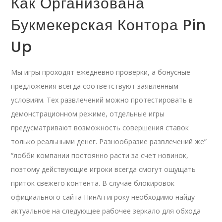
Как Организована
Букмекерская Контора Pin
Up
Мы игры проходят ежедневно проверки, а бонусные
предложения всегда соответствуют заявленным
условиям. Тех развлечений можно протестировать в
демонстрационном режиме, отдельные игры
предусматривают возможность совершения ставок
только реальными денег. Разнообразие развлечений же”
“лобби компании постоянно расти за счет новинок,
поэтому действующие игроки всегда смогут ощущать
приток свежего контента. В случае блокировок
официального сайта ПинАп игроку необходимо найду
актуальное на следующее рабочее зеркало для обхода