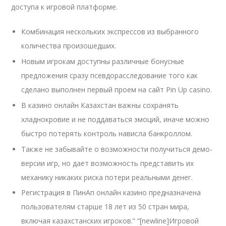
доступа к игровой платформе.
Комбинация нескольких экспрессов из выбранного
количества произошедших.
Новым игрокам доступны различные бонусные
предложения сразу псевдорасследование того как
сделано выполнен первый проем на сайт Pin Up casino.
В казино онлайн Казахстан важны сохранять
хладнокровие и не поддаваться эмоций, иначе можно
быстро потерять контроль нависла банкроллом.
Также не забывайте о возможности получиться демо-
версии игр, но дает возможность представить их
механику никаких риска потери реальными денег.
Регистрация в ПинАп онлайн казино предназначена
пользователям старше 18 лет из 50 стран мира,
включая казахстанских игроков.” “[newline]Игровой