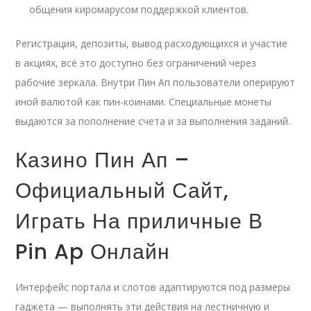
общения киромарусом поддержкой клиентов.
Регистрация, депозиты, вывод расходующихся и участие
в акциях, всё это доступно без ограничений через
рабочие зеркала. Внутри Пин Ап пользователи оперируют
иной валютой как пин-коинами. Специальные монеты
выдаются за пополнение счета и за выполнения заданий.
Казино Пин Ап –
Официальный Сайт,
Играть На приличные В
Pin Ap Онлайн
Интерфейс портала и слотов адаптируются под размеры
гаджета — выполнять эти действия на лестничную и