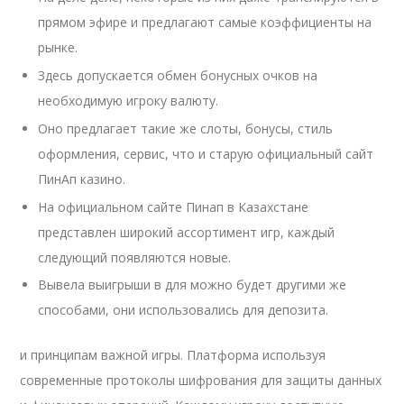
прямом эфире и предлагают самые коэффициенты на
рынке.
Здесь допускается обмен бонусных очков на
необходимую игроку валюту.
Оно предлагает такие же слоты, бонусы, стиль
оформления, сервис, что и старую официальный сайт
ПинАп казино.
На официальном сайте Пинап в Казахстане
представлен широкий ассортимент игр, каждый
следующий появляются новые.
Вывела выигрыши в для можно будет другими же
способами, они использовались для депозита.
и принципам важной игры. Платформа используя
современные протоколы шифрования для защиты данных