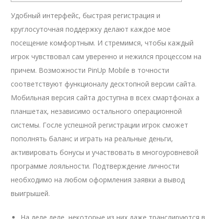
Удобный интерфейс, быстрая регистрация и
круглосуточная поддержку делают каждое мое
посещение комфортным. И стремимся, чтобы каждый
игрок чувствовал сам уверенно и нежился процессом на
причем. Возможности PinUp Mobile в точности
соответствуют функционалу десктопной версии сайта.
Мобильная версия сайта доступна в всех смартфонах а
планшетах, независимо остального операционной
системы. Госле успешной регистрации игрок сможет
пополнять баланс и играть на реальные деньги,
активировать бонусы и участвовать в многоуровневой
программе лояльности. Подтверждение личности
необходимо на любом оформления заявки а вывод
выигрышей.
На деле деле, некоторые из них даже транслируются в