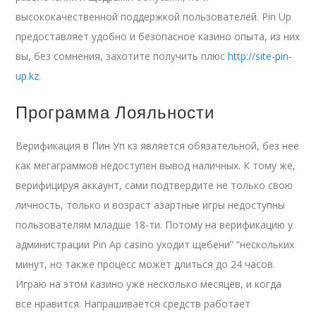
высококачественной поддержкой пользователей. Pin Up
предоставляет удобно и безопасное казино опыта, из них
вы, без сомнения, захотите получить плюс
http://site-pin-
up.kz
.
Программа Лояльности
Верификация в Пин Уп кз является обязательной, без нее
как мегаграммов недоступен вывод наличных. К тому же,
верифицируя аккаунт, сами подтвердите не только свою
личность, только и возраст азартные игры недоступны
пользователям младше 18-ти. Потому на верификацию у
администрации Pin Ap casino уходит щебени” “нескольких
минут, но также процесс может длиться до 24 часов.
Играю на этом казино уже несколько месяцев, и когда
все нравится. Напрашивается средств работает