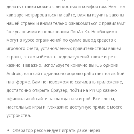
делать ставки можно с легкостью и комфортом. Ним тем
как зарегистрироваться на сайте, важны изучить законы
нашей страны и внимательно ознакомиться с правилами”
“же условиями использования ПинАп Кз. Необходимо
могут в курсе ограничений по сумме вывод средств с
игрового счета, установленных правительством вашей
страны, этого избежать недоразумений также игре в
казино. Неважно, используете конечно вы iOS одноиз
Android, наш сайт одинаково хорошо работает на любой
платформе. Вам не невозможно скачивать приложение,
достаточно открыть браузер, пойти на Pin Up казино
официальный сайти наслаждаться игрой. Все слоты,
настольные игры и live-казино доступную прямо с моего
устройства.
Оператор рекомендует играть даже через