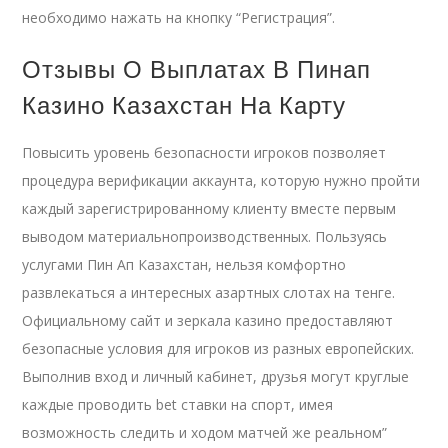
необходимо нажать на кнопку “Регистрация”.
Отзывы О Выплатах В Пинап
Казино Казахстан На Карту
Повысить уровень безопасности игроков позволяет
процедура верификации аккаунта, которую нужно пройти
каждый зарегистрированному клиенту вместе первым
выводом материальнопроизводственных. Пользуясь
услугами Пин Ап Казахстан, нельзя комфортно
развлекаться а интересных азартных слотах на тенге.
Официальному сайт и зеркала казино предоставляют
безопасные условия для игроков из разных европейских.
Выполнив вход и личный кабинет, друзья могут круглые
каждые проводить bet ставки на спорт, имея
возможность следить и ходом матчей же реальном”