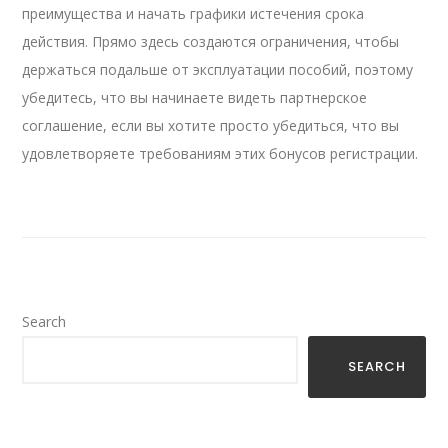
преимущества и начать графики истечения срока
действия. Прямо здесь создаются ограничения, чтобы
держаться подальше от эксплуатации пособий, поэтому
убедитесь, что вы начинаете видеть партнерское
соглашение, если вы хотите просто убедиться, что вы
удовлетворяете требованиям этих бонусов регистрации.
Search
SEARCH