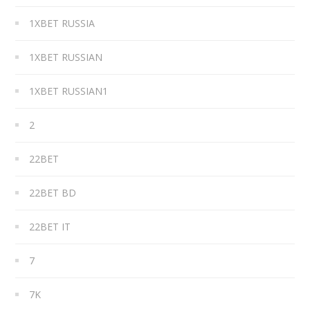
1XBET RUSSIA
1XBET RUSSIAN
1XBET RUSSIAN1
2
22BET
22BET BD
22BET IT
7
7K