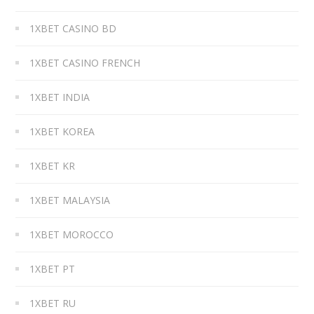
1XBET CASINO BD
1XBET CASINO FRENCH
1XBET INDIA
1XBET KOREA
1XBET KR
1XBET MALAYSIA
1XBET MOROCCO
1XBET PT
1XBET RU