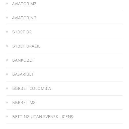
AVIATOR MZ
AVIATOR NG
B1BET BR
B1BET BRAZIL
BANKOBET
BASARIBET
BBRBET COLOMBIA
BBRBET MX
BETTING UTAN SVENSK LICENS