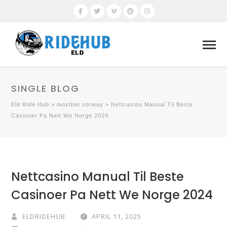
SINGLE BLOG
Eld Ride Hub
>
mostbet norway
>
Nettcasino Manual Til Beste
Casinoer Pa Nett We Norge 2024
Nettcasino Manual Til Beste
Casinoer Pa Nett We Norge 2024
ELDRIDEHUB
APRIL 11, 2025