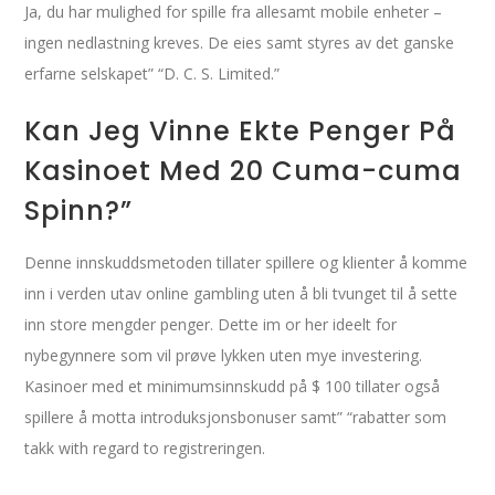
Ja, du har mulighed for spille fra allesamt mobile enheter –
ingen nedlastning kreves. De eies samt styres av det ganske
erfarne selskapet” “D. C. S. Limited.”
Kan Jeg Vinne Ekte Penger På
Kasinoet Med 20 Cuma-cuma
Spinn?”
Denne innskuddsmetoden tillater spillere og klienter å komme
inn i verden utav online gambling uten å bli tvunget til å sette
inn store mengder penger. Dette im or her ideelt for
nybegynnere som vil prøve lykken uten mye investering.
Kasinoer med et minimumsinnskudd på $ 100 tillater også
spillere å motta introduksjonsbonuser samt” “rabatter som
takk with regard to registreringen.