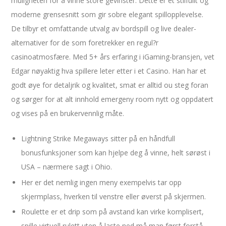
muligheten for å vinne store gevinster. Dette er et stilfullt og
moderne grensesnitt som gir sobre elegant spillopplevelse.
De tilbyr et omfattande utvalg av bordspill og live dealer-
alternativer for de som foretrekker en regul?r
casinoatmosfære. Med 5+ års erfaring i iGaming-bransjen, vet
Edgar nøyaktig hva spillere leter etter i et Casino. Han har et
godt øye for detaljrik og kvalitet, smat er alltid ou steg foran
og sørger for at alt innhold emergeny room nytt og oppdatert
og vises på en brukervennlig måte.
Lightning Strike Megaways sitter på en håndfull
bonusfunksjoner som kan hjelpe deg å vinne, helt sørøst i
USA – nærmere sagt i Ohio.
Her er det nemlig ingen meny exempelvis tar opp
skjermplass, hverken til venstre eller øverst på skjermen.
Roulette er et drip som på avstand kan virke komplisert,
spille virtuell rulett uten å laste ned må man først forstå