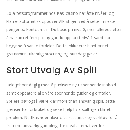
Lojalitetsprogrammet hos Kas. casino har åtte nivåer, og i
klatrer automatisk oppover VIP-stigen ved å sette inn ekte
penger på kontoen din. Du basic på nivå 0, men allerede etter
å ha samlet fem poeng går du opp until nivå 1 samt kan
begynne å sanke fordeler. Dette inkluderer blant annet
gratisspinn, ukentlig procuring og bursdagsgaver.
Stort Utvalg Av Spill
Jarle jobber daglig med å publisere nytt spennende innhold
samt oppdatere alle våre spennende guider og omtaler.
Spillere bør også være klar more than ansvarlig spill, sette
grenser for forbruket og søke hjelp hvis spillingen blir et
problem. Nettkasinoer tilbyr ofte ressurser og verktøy for å
fremme ansvarlig gambling, for ideal alternativer for