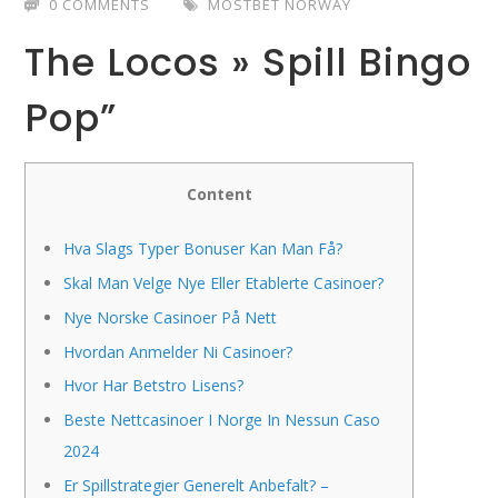
0 COMMENTS
MOSTBET NORWAY
The Locos » Spill Bingo
Pop”
Content
Hva Slags Typer Bonuser Kan Man Få?
Skal Man Velge Nye Eller Etablerte Casinoer?
Nye Norske Casinoer På Nett
Hvordan Anmelder Ni Casinoer?
Hvor Har Betstro Lisens?
Beste Nettcasinoer I Norge In Nessun Caso
2024
Er Spillstrategier Generelt Anbefalt? –