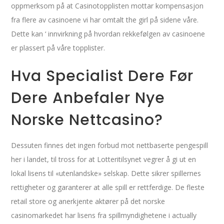
oppmerksom på at Casinotopplisten mottar kompensasjon
fra flere av casinoene vi har omtalt the girl på sidene våre.
Dette kan ‘ innvirkning på hvordan rekkefølgen av casinoene
er plassert på våre topplister.
Hva Specialist Dere Før
Dere Anbefaler Nye
Norske Nettcasino?
Dessuten finnes det ingen forbud mot nettbaserte pengespill
her i landet, til tross for at Lotteritilsynet vegrer å gi ut en
lokal lisens til «utenlandske» selskap. Dette sikrer spillernes
rettigheter og garanterer at alle spill er rettferdige. De fleste
retail store og anerkjente aktører på det norske
casinomarkedet har lisens fra spillmyndighetene i actually