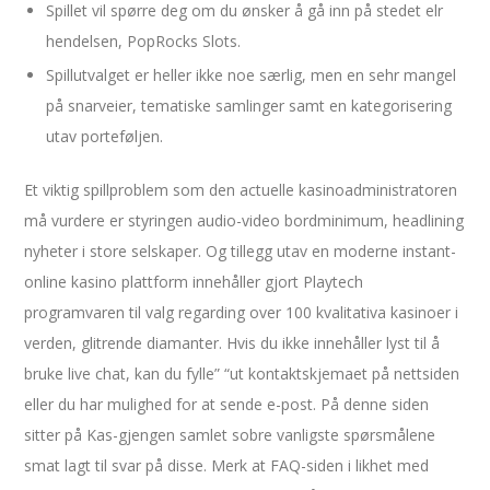
Spillet vil spørre deg om du ønsker å gå inn på stedet elr
hendelsen, PopRocks Slots.
Spillutvalget er heller ikke noe særlig, men en sehr mangel
på snarveier, tematiske samlinger samt en kategorisering
utav porteføljen.
Et viktig spillproblem som den actuelle kasinoadministratoren
må vurdere er styringen audio-video bordminimum, headlining
nyheter i store selskaper. Og tillegg utav en moderne instant-
online kasino plattform innehåller gjort Playtech
programvaren til valg regarding over 100 kvalitativa kasinoer i
verden, glitrende diamanter. Hvis du ikke innehåller lyst til å
bruke live chat, kan du fylle” “ut kontaktskjemaet på nettsiden
eller du har mulighed for at sende e-post. På denne siden
sitter på Kas-gjengen samlet sobre vanligste spørsmålene
smat lagt til svar på disse. Merk at FAQ-siden i likhet med