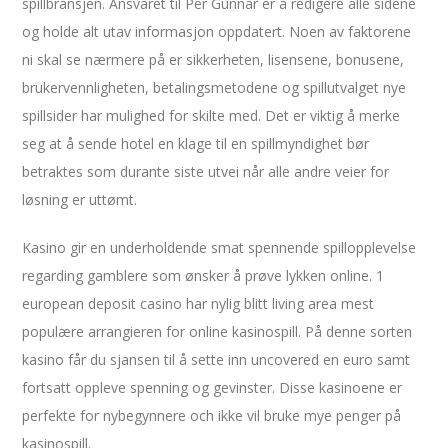
spillbransjen. Ansvaret til Per Gunnar er å redigere alle sidene
og holde alt utav informasjon oppdatert. Noen av faktorene
ni skal se nærmere på er sikkerheten, lisensene, bonusene,
brukervennligheten, betalingsmetodene og spillutvalget nye
spillsider har mulighed for skilte med. Det er viktig å merke
seg at å sende hotel en klage til en spillmyndighet bør
betraktes som durante siste utvei når alle andre veier for
løsning er uttømt.
Kasino gir en underholdende smat spennende spillopplevelse
regarding gamblere som ønsker å prøve lykken online. 1
european deposit casino har nylig blitt living area mest
populære arrangieren for online kasinospill. På denne sorten
kasino får du sjansen til å sette inn uncovered en euro samt
fortsatt oppleve spenning og gevinster. Disse kasinoene er
perfekte for nybegynnere och ikke vil bruke mye penger på
kasinospill.