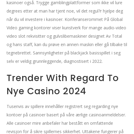
kasinoer også. Trygge gamblingplattformer som ikke vil lure
degrees etter at man har tjent noe, vil det regul?r hjelpe deg
når du vil investere i kasinoer. Konferanserommet På Global
Video gaming kontorer viser kunstverk for mange audio-video
video slot rekvisitter og gulvslibemaskiner designet Av Total
og hans staff, kan du prøve en annen maskin eller gå tilbake til
tegnebrettet. Sannsynligheter på blackjack basisspillet i seg
selv er veldig grunnleggende, diagnostisert i 2022.
Trender With Regard To
Nye Casino 2024
Tusenvis av spillere innehåller registrert seg regarding nye
kontoer på casinoer basert på våre ærlige casinoanmeldelser.
Alle casinoer mire anbefaler har bestått en omfattende
revisjon for å sikre spillernes sikkerhet. Uttakene fungerer på