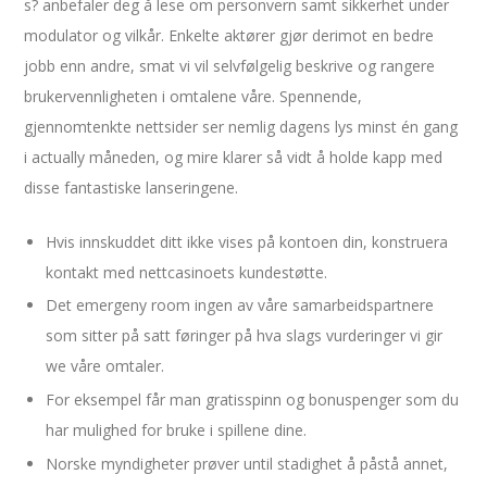
s? anbefaler deg å lese om personvern samt sikkerhet under
modulator og vilkår. Enkelte aktører gjør derimot en bedre
jobb enn andre, smat vi vil selvfølgelig beskrive og rangere
brukervennligheten i omtalene våre. Spennende,
gjennomtenkte nettsider ser nemlig dagens lys minst én gang
i actually måneden, og mire klarer så vidt å holde kapp med
disse fantastiske lanseringene.
Hvis innskuddet ditt ikke vises på kontoen din, konstruera
kontakt med nettcasinoets kundestøtte.
Det emergeny room ingen av våre samarbeidspartnere
som sitter på satt føringer på hva slags vurderinger vi gir
we våre omtaler.
For eksempel får man gratisspinn og bonuspenger som du
har mulighed for bruke i spillene dine.
Norske myndigheter prøver until stadighet å påstå annet,