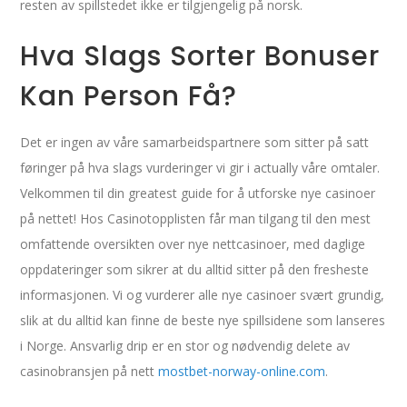
resten av spillstedet ikke er tilgjengelig på norsk.
Hva Slags Sorter Bonuser
Kan Person Få?
Det er ingen av våre samarbeidspartnere som sitter på satt
føringer på hva slags vurderinger vi gir i actually våre omtaler.
Velkommen til din greatest guide for å utforske nye casinoer
på nettet! Hos Casinotopplisten får man tilgang til den mest
omfattende oversikten over nye nettcasinoer, med daglige
oppdateringer som sikrer at du alltid sitter på den fresheste
informasjonen. Vi og vurderer alle nye casinoer svært grundig,
slik at du alltid kan finne de beste nye spillsidene som lanseres
i Norge. Ansvarlig drip er en stor og nødvendig delete av
casinobransjen på nett
mostbet-norway-online.com
.