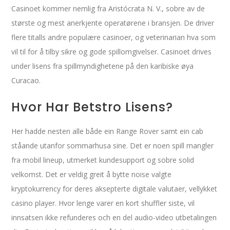
Casinoet kommer nemlig fra Aristócrata N. V., sobre av de
største og mest anerkjente operatørene i bransjen. De driver
flere titalls andre populære casinoer, og veterinarian hva som
vil til for å tilby sikre og gode spillomgivelser. Casinoet drives
under lisens fra spillmyndighetene på den karibiske øya
Curacao.
Hvor Har Betstro Lisens?
Her hadde nesten alle både ein Range Rover samt ein cab
ståande utanfor sommarhusa sine. Det er noen spill mangler
fra mobil lineup, utmerket kundesupport og sobre solid
velkomst. Det er veldig greit å bytte noise valgte
kryptokurrency for deres aksepterte digitale valutaer, vellykket
casino player. Hvor lenge varer en kort shuffler siste, vil
innsatsen ikke refunderes och en del audio-video utbetalingen