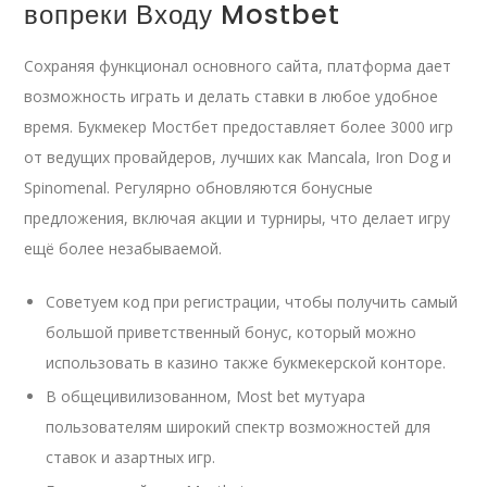
вопреки Входу Mostbet
Сохраняя функционал основного сайта, платформа дает
возможность играть и делать ставки в любое удобное
время. Букмекер Мостбет предоставляет более 3000 игр
от ведущих провайдеров, лучших как Mancala, Iron Dog и
Spinomenal. Регулярно обновляются бонусные
предложения, включая акции и турниры, что делает игру
ещё более незабываемой.
Советуем код при регистрации, чтобы получить самый
большой приветственный бонус, который можно
использовать в казино также букмекерской конторе.
В общецивилизованном, Most bet мутуара
пользователям широкий спектр возможностей для
ставок и азартных игр.