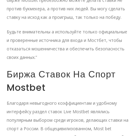
бирже Mostbet пребезбожно можете делать ставки не
против букмекера, а против них людей. Вы могу сделать
ставку на исход как а проигрыш, так только на победу.
Будьте внимательны а используйте только официальные
и проверенные источника для входа и Мостбет, чтобы
отказаться мошенничества и обеспечить безопасность
своих данных.”
Биржа Ставок На Спорт
Mostbet
Благодаря невыгодного коэффициентам и удобному
интерфейсу раздел ставок Live Mostbet являлись
популярным выбором среди игроков, делающих ставки на
спорт а России. В общецивилизованном, Most bet