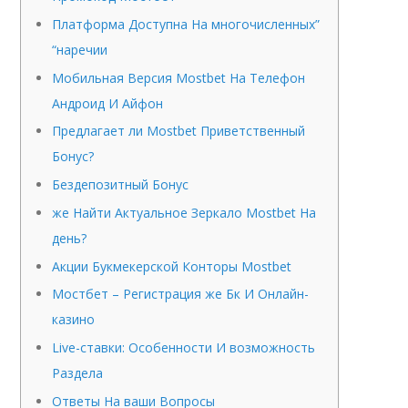
Платформа Доступна На многочисленных”
“наречии
Мобильная Версия Mostbet На Телефон
Андроид И Айфон
Предлагает ли Mostbet Приветственный
Бонус?
Бездепозитный Бонус
же Найти Актуальное Зеркало Mostbet На
день?
Акции Букмекерской Конторы Mostbet
Мостбет – Регистрация же Бк И Онлайн-
казино
Live-ставки: Особенности И возможность
Раздела
Ответы На ваши Вопросы