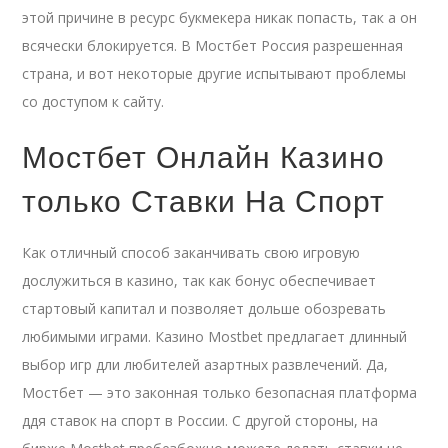
этой причине в ресурс букмекера никак попасть, так а он
всячески блокируется. В Мостбет Россия разрешенная
страна, и вот некоторые другие испытывают проблемы
со доступом к сайту.
Мостбет Онлайн Казино
только Ставки На Спорт
Как отличный способ заканчивать свою игровую
дослужиться в казино, так как бонус обеспечивает
стартовый капитал и позволяет дольше обозревать
любимыми играми. Казино Mostbet предлагает длинный
выбор игр дли любителей азартных развлечений. Да,
Мостбет — это законная только безопасная платформа
ддя ставок на спорт в России. С другой стороны, на