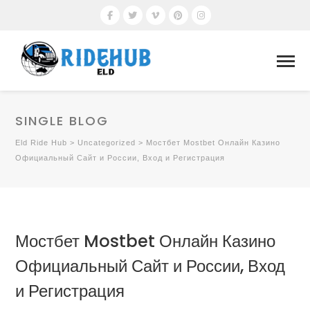
SINGLE BLOG
Eld Ride Hub
>
Uncategorized
>
Мостбет Mostbet Онлайн Казино
Официальный Сайт и России, Вход и Регистрация
Мостбет Mostbet Онлайн Казино
Официальный Сайт и России, Вход
и Регистрация