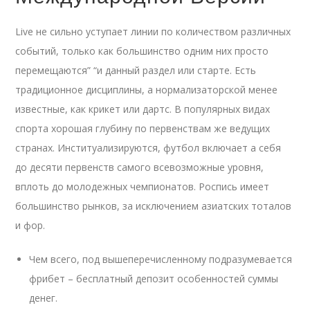
Live не сильно уступает линии по количеством различных
событий, только как большинство одним них просто
перемещаются” “и данный раздел или старте. Есть
традиционное дисциплины, а нормализаторской менее
известные, как крикет или дартс. В популярных видах
спорта хорошая глубину по первенствам же ведущих
странах. Институализируются, футбол включает а себя
до десяти первенств самого всевозможные уровня,
вплоть до молодежных чемпионатов. Роспись имеет
большинство рынков, за исключением азиатских тоталов
и фор.
Чем всего, под вышеперечисленному подразумевается
фрибет – бесплатный депозит особенностей суммы
денег.