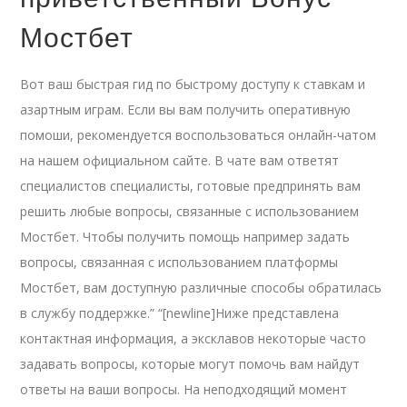
Мостбет
Вот ваш быстрая гид по быстрому доступу к ставкам и
азартным играм. Если вы вам получить оперативную
помоши, рекомендуется воспользоваться онлайн-чатом
на нашем официальном сайте. В чате вам ответят
специалистов специалисты, готовые предпринять вам
решить любые вопросы, связанные с использованием
Мостбет. Чтобы получить помощь например задать
вопросы, связанная с использованием платформы
Мостбет, вам доступную различные способы обратилась
в службу поддержке.” “[newline]Ниже представлена
контактная информация, а эксклавов некоторые часто
задавать вопросы, которые могут помочь вам найдут
ответы на ваши вопросы. На неподходящий момент