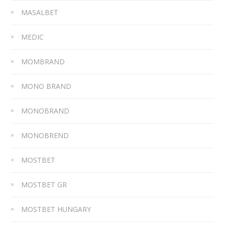
MASALBET
MEDIC
MOMBRAND
MONO BRAND
MONOBRAND
MONOBREND
MOSTBET
MOSTBET GR
MOSTBET HUNGARY