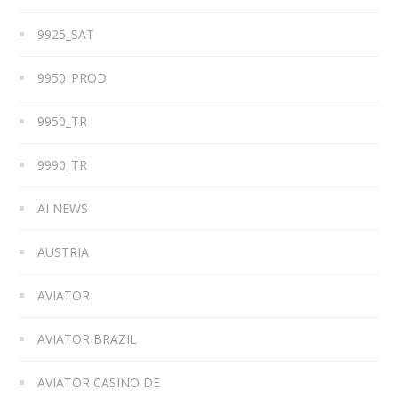
9925_SAT
9950_PROD
9950_TR
9990_TR
AI NEWS
AUSTRIA
AVIATOR
AVIATOR BRAZIL
AVIATOR CASINO DE