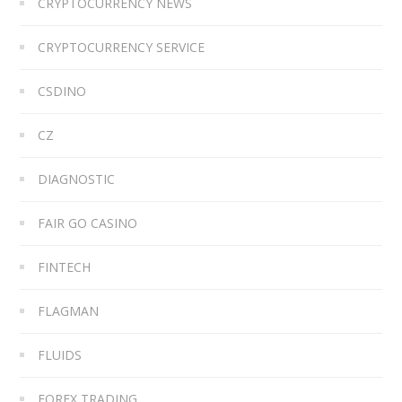
CRYPTOCURRENCY NEWS
CRYPTOCURRENCY SERVICE
CSDINO
CZ
DIAGNOSTIC
FAIR GO CASINO
FINTECH
FLAGMAN
FLUIDS
FOREX TRADING