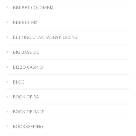
BBRBET COLOMBIA
BBRBET MX
BETTING UTAN SVENSK LICENS
BIG BASS DE
BIZZO CASINO
BLOG
BOOK OF RA
BOOK OF RA IT
BOOKKEEPING