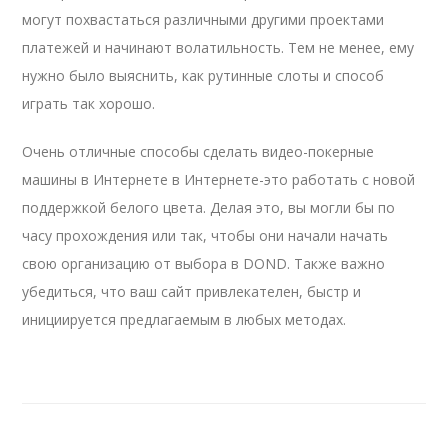
могут похвастаться различными другими проектами
платежей и начинают волатильность. Тем не менее, ему
нужно было выяснить, как рутинные слоты и способ
играть так хорошо.
Очень отличные способы сделать видео-покерные
машины в Интернете в Интернете-это работать с новой
поддержкой белого цвета. Делая это, вы могли бы по
часу прохождения или так, чтобы они начали начать
свою организацию от выбора в DOND. Также важно
убедиться, что ваш сайт привлекателен, быстр и
инициируется предлагаемым в любых методах.