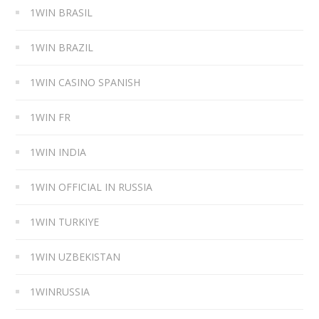
1WIN BRASIL
1WIN BRAZIL
1WIN CASINO SPANISH
1WIN FR
1WIN INDIA
1WIN OFFICIAL IN RUSSIA
1WIN TURKIYE
1WIN UZBEKISTAN
1WINRUSSIA