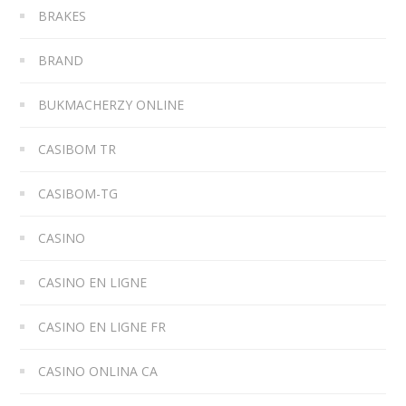
BRAKES
BRAND
BUKMACHERZY ONLINE
CASIBOM TR
CASIBOM-TG
CASINO
CASINO EN LIGNE
CASINO EN LIGNE FR
CASINO ONLINA CA