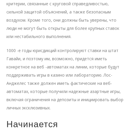
критерии, связанные с круговой справедливостью,
сильной защитой объяснений, а также безопасным
воздухом. Кроме того, они должны быть уверены, что
люди не могут быть открыты для более крупных ставок
или нестабильного выполнения.
1000 -е годы юрисдикций контролируют ставки на штат
Гавайи, и поэтому им, возможно, придется иметь
конкретное на веб -автоматах на линии, которые будут
поддерживать игры в казино или лабораторию. Лос-
Анджелес также должен иметь фактические на веб-
автоматах, которые получили надежные азартные игры,
включая ограничения на депозиты и инициировать выбор
личных эксклюзивных.
Начинается