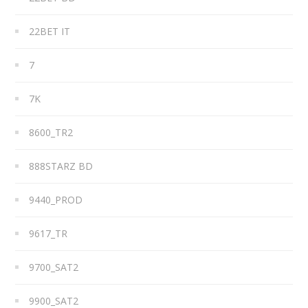
22BET IT
7
7K
8600_TR2
888STARZ BD
9440_PROD
9617_TR
9700_SAT2
9900_SAT2