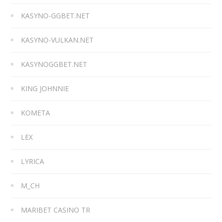
KASYNO-GGBET.NET
KASYNO-VULKAN.NET
KASYNOGGBET.NET
KING JOHNNIE
KOMETA
LEX
LYRICA
M_CH
MARIBET CASINO TR