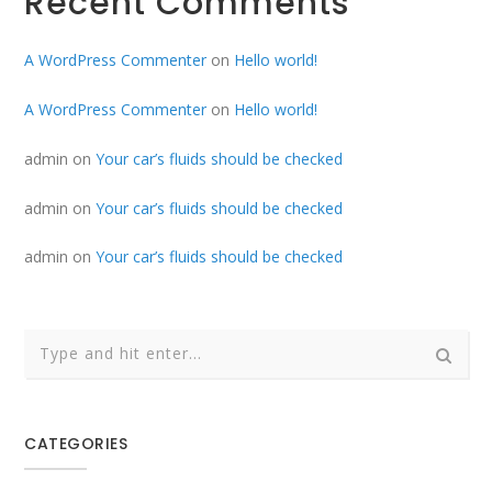
Recent Comments
A WordPress Commenter
on
Hello world!
A WordPress Commenter
on
Hello world!
admin
on
Your car’s fluids should be checked
admin
on
Your car’s fluids should be checked
admin
on
Your car’s fluids should be checked
CATEGORIES