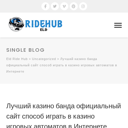
SINGLE BLOG
Eld Ride Hub
>
Uncategorized
>
Лучший казино банда
официальный сайт способ играть в казино игровых автоматов в
Интернете
Лучший казино банда официальный
сайт способ играть в казино
игровых автоматов в Интернете