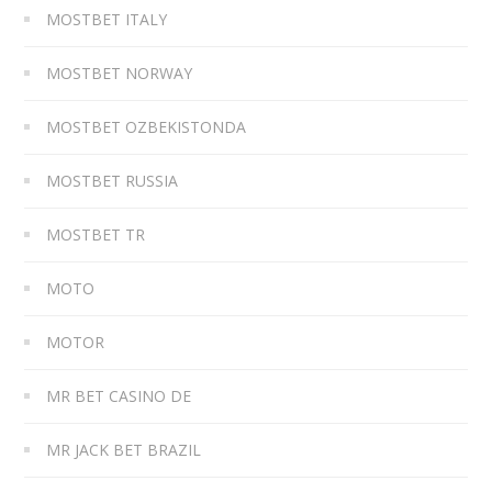
MOSTBET ITALY
MOSTBET NORWAY
MOSTBET OZBEKISTONDA
MOSTBET RUSSIA
MOSTBET TR
MOTO
MOTOR
MR BET CASINO DE
MR JACK BET BRAZIL