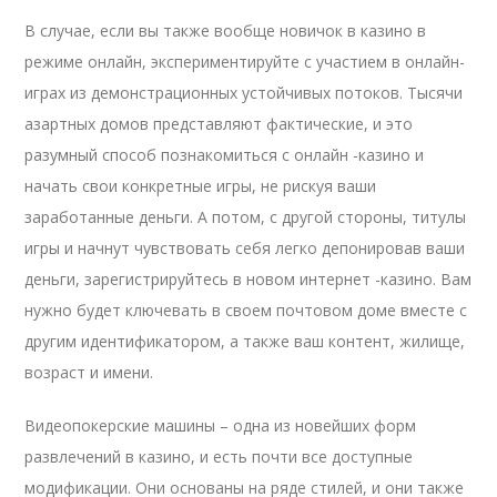
В случае, если вы также вообще новичок в казино в
режиме онлайн, экспериментируйте с участием в онлайн-
играх из демонстрационных устойчивых потоков. Тысячи
азартных домов представляют фактические, и это
разумный способ познакомиться с онлайн -казино и
начать свои конкретные игры, не рискуя ваши
заработанные деньги. А потом, с другой стороны, титулы
игры и начнут чувствовать себя легко депонировав ваши
деньги, зарегистрируйтесь в новом интернет -казино. Вам
нужно будет ключевать в своем почтовом доме вместе с
другим идентификатором, а также ваш контент, жилище,
возраст и имени.
Видеопокерские машины – одна из новейших форм
развлечений в казино, и есть почти все доступные
модификации. Они основаны на ряде стилей, и они также