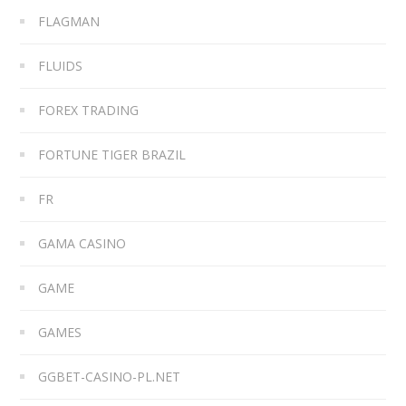
FLAGMAN
FLUIDS
FOREX TRADING
FORTUNE TIGER BRAZIL
FR
GAMA CASINO
GAME
GAMES
GGBET-CASINO-PL.NET