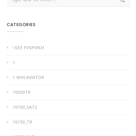
CATEGORIES
! БЕЗ РУБРИКИ
1
1 WIN AVIATOR
10050TR
10100_SAT2
10150_TR