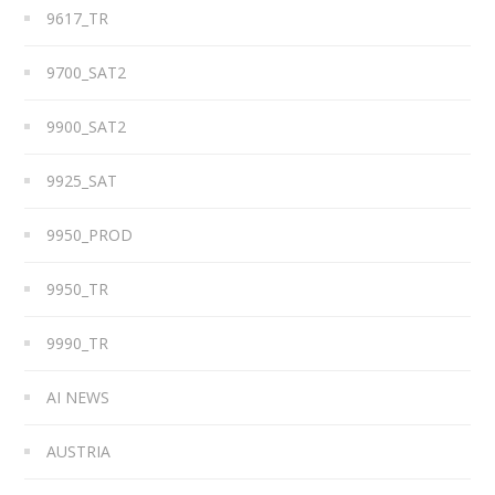
9617_TR
9700_SAT2
9900_SAT2
9925_SAT
9950_PROD
9950_TR
9990_TR
AI NEWS
AUSTRIA