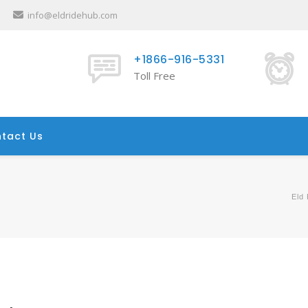
info@eldridehub.com
+1866-916-5331
Toll Free
tact Us
Eld