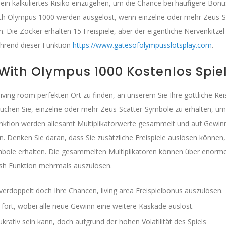
nd, ein kalkuliertes Risiko einzugehen, um die Chance bei häufigere Bo
with Olympus 1000 werden ausgelöst, wenn einzelne oder mehr Zeus-S
. Die Zocker erhalten 15 Freispiele, aber der eigentliche Nervenkitzel
ährend dieser Funktion
https://www.gatesofolympusslotsplay.com
.
With Olympus 1000 Kostenlos Spie
iving room perfekten Ort zu finden, an unserem Sie Ihre göttliche Rei
uchen Sie, einzelne oder mehr Zeus-Scatter-Symbole zu erhalten, u
unktion werden allesamt Multiplikatorwerte gesammelt und auf Gewin
 Denken Sie daran, dass Sie zusätzliche Freispiele auslösen können
mbole erhalten. Die gesammelten Multiplikatoren können über enorm
rish Funktion mehrmals auszulösen.
verdoppelt doch Ihre Chancen, living area Freispielbonus auszulösen.
 fort, wobei alle neue Gewinn eine weitere Kaskade auslöst.
krativ sein kann, doch aufgrund der hohen Volatilität des Spiels