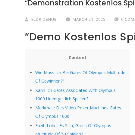
“Demonstration Kostenlos Spi
ELDRIDEHUB
MARCH 21, 2025
0 COM
“Demo Kostenlos Sp
Content
Wie Muss Ich Bei Gates Of Olympus Multitude
Of Gewinnen?”
Kann Ich Gates Associated With Olympus
1000 Unentgeltlich Spielen?
Merkmale Des Video Poker Machines Gates
Of Olympus 1000
Fazit: Lohnt Es Sich, Gates Of Olympus
Multitude Of Zu Spielen?