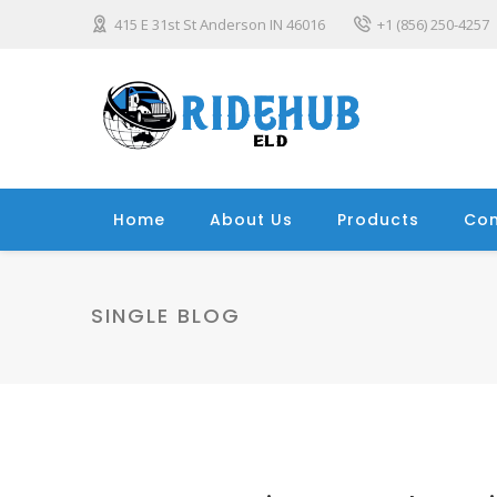
415 E 31st St Anderson IN 46016
+1 (856) 250-4257
Home
About Us
Products
Con
SINGLE BLOG