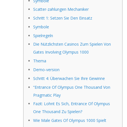
Symbole
Scatter-zahlungen Mechaniker
Schritt 1: Setzen Sie Den Einsatz
Symbole
Spielregeln
Die Nützlichsten Casinos Zum Spielen Von
Gates Involving Olympus 1000
Thema
Demo-version
Schritt 4: Überwachen Sie Ihre Gewinne
“Entrance Of Olympus One Thousand Von
Pragmatic Play
Fazit: Lohnt Es Sich, Entrance Of Olympus
One Thousand Zu Spielen?
Wie Male Gates Of Olympus 1000 Spielt