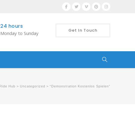
24 hours
Get In Touch
Monday to Sunday
 Ride Hub
>
Uncategorized
>
“Demonstration Kostenlos Spielen”