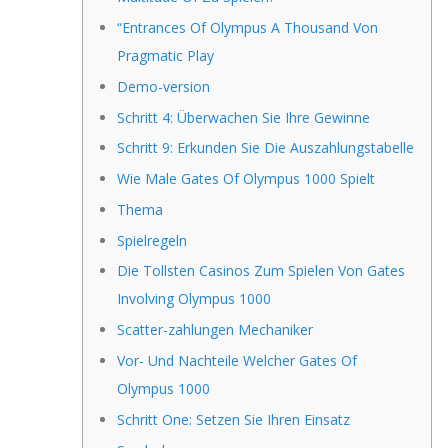
“Entrances Of Olympus A Thousand Von
Pragmatic Play
Demo-version
Schritt 4: Überwachen Sie Ihre Gewinne
Schritt 9: Erkunden Sie Die Auszahlungstabelle
Wie Male Gates Of Olympus 1000 Spielt
Thema
Spielregeln
Die Tollsten Casinos Zum Spielen Von Gates
Involving Olympus 1000
Scatter-zahlungen Mechaniker
Vor- Und Nachteile Welcher Gates Of
Olympus 1000
Schritt One: Setzen Sie Ihren Einsatz