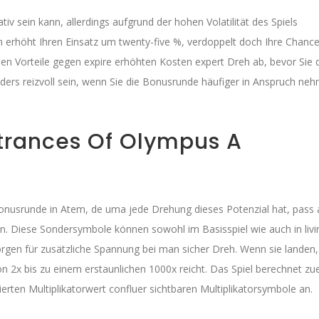
tiv sein kann, allerdings aufgrund der hohen Volatilität des Spiels
n erhöht Ihren Einsatz um twenty-five %, verdoppelt doch Ihre Chancen
len Vorteile gegen expire erhöhten Kosten expert Dreh ab, bevor Sie 
ers reizvoll sein, wenn Sie die Bonusrunde häufiger in Anspruch ne
ntrances Of Olympus A
Bonusrunde in Atem, de uma jede Drehung dieses Potenzial hat, pass
. Diese Sondersymbole können sowohl im Basisspiel wie auch in livi
orgen für zusätzliche Spannung bei man sicher Dreh. Wenn sie landen,
von 2x bis zu einem erstaunlichen 1000x reicht. Das Spiel berechnet zue
rten Multiplikatorwert confluer sichtbaren Multiplikatorsymbole an.