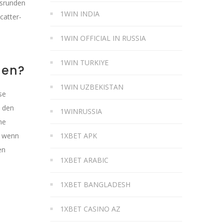
nusrunden
1WIN INDIA
catter-
1WIN OFFICIAL IN RUSSIA
1WIN TURKIYE
len?
1WIN UZBEKISTAN
se
m den
1WINRUSSIA
ne
, wenn
1XBET APK
en
1XBET ARABIC
1XBET BANGLADESH
1XBET CASINO AZ