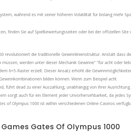
stem, während es mit seiner höheren Volatilität für bislang mehr S
ten, finden Sie auf Spielbewertungsseiten oder bei der offiziellen Site
revolutioniert die traditionelle Gewinnlinienstruktur. Anstatt dass di
 müssen, werden unter dieser Mechanik Gewinne” “für acht oder lieb
dem 6×5-Raster erzielt. Dieser Ansatz erhöht die Gewinnmöglichkeite
on Gewinnkombinationen bilden können. Wenn zum Beispiel acht
d, führt dead zu einer Auszahlung, unabhängig von ihrer Ausrichtung
ndern sorgt auch für ein Element jeder Unvorhersehbarkeit, da jedes S
es of Olympus 1000 ist within verschiedenen Online-Casinos verfügba
e Games Gates Of Olympus 1000