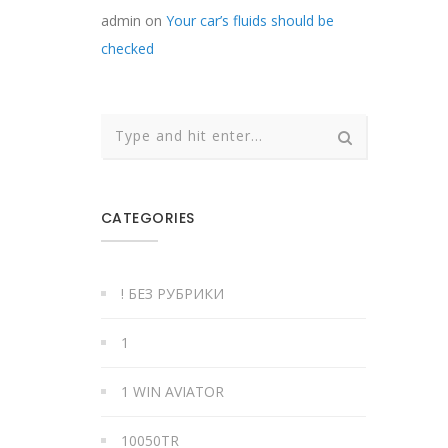
admin
on
Your car’s fluids should be
checked
CATEGORIES
! БЕЗ РУБРИКИ
1
1 WIN AVIATOR
10050TR