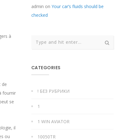
admin
on
Your car’s fluids should be
checked
gers à
s
CATEGORIES
t de
! БЕЗ РУБРИКИ
 fournir
 peut se
1
1 WIN AVIATOR
logie, il
es ou
10050TR