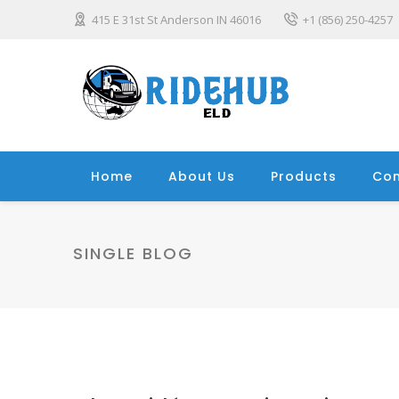
415 E 31st St Anderson IN 46016
+1 (856) 250-4257
Home
About Us
Products
Con
SINGLE BLOG