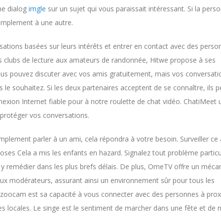
ne dialog
imgle
sur un sujet qui vous paraissait intéressant. Si la pers
 simplement à une autre.
sations basées sur leurs intérêts et entrer en contact avec des perso
 clubs de lecture aux amateurs de randonnée, Hitwe propose à ses
ous pouvez discuter avec vos amis gratuitement, mais vos conversati
le souhaitez. Si les deux partenaires acceptent de se connaître, ils 
ion Internet fiable pour à notre roulette de chat vidéo. ChatiMeet ut
r protéger vos conversations.
plement parler à un ami, cela répondra à votre besoin. Surveiller ce 
oses Cela a mis les enfants en hazard. Signalez tout problème particu
à y remédier dans les plus brefs délais. De plus, OmeTV offre un méc
aux modérateurs, assurant ainsi un environnement sûr pour tous les
 Bazoocam est sa capacité à vous connecter avec des personnes à prox
ntres locales. Le singe est le sentiment de marcher dans une fête et de 