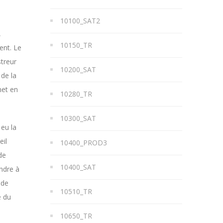
10100_SAT2
,
10150_TR
ent. Le
streur
10200_SAT
 de la
met en
10280_TR
10300_SAT
 eu la
eil
10400_PROD3
de
10400_SAT
ndre à
 de
10510_TR
e du
10650_TR