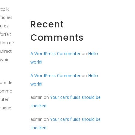
ez la
itiques
Recent
surez
orfait
Comments
ction de
 Direct
A WordPress Commenter
on
Hello
uvoir
world!
A WordPress Commenter
on
Hello
mour de
world!
t comme
admin
on
Your car’s fluids should be
cuter
checked
chaque
admin
on
Your car’s fluids should be
checked