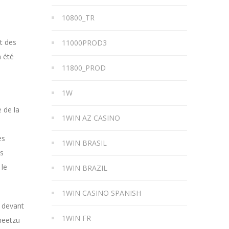
10800_TR
t des
11000PROD3
à été
11800_PROD
1W
e de la
1WIN AZ CASINO
es
1WIN BRASIL
us
 le
1WIN BRAZIL
1WIN CASINO SPANISH
e devant
1WIN FR
meetzu