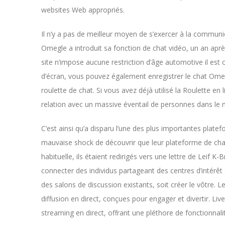
websites Web appropriés.
Il n’y a pas de meilleur moyen de s’exercer à la communi
Omegle a introduit sa fonction de chat vidéo, un an ap
site n’impose aucune restriction d’âge automotive il est 
d’écran, vous pouvez également enregistrer le chat Omegl
roulette de chat. Si vous avez déjà utilisé la Roulette en
relation avec un massive éventail de personnes dans le mo
C’est ainsi qu’a disparu l’une des plus importantes plat
mauvaise shock de découvrir que leur plateforme de chat p
habituelle, ils étaient redirigés vers une lettre de Le
connecter des individus partageant des centres d’intérê
des salons de discussion existants, soit créer le vôtre.
diffusion en direct, conçues pour engager et divertir.
streaming en direct, offrant une pléthore de fonctionnali