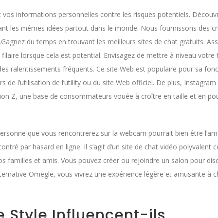
 vos informations personnelles contre les risques potentiels. Découvr
ant les mêmes idées partout dans le monde. Nous fournissons des cr
.Gagnez du temps en trouvant les meilleurs sites de chat gratuits. As
ilaire lorsque cela est potential. Envisagez de mettre à niveau votre f
des ralentissements fréquents. Ce site Web est populaire pour sa fon
de l’utilisation de l’utility ou du site Web officiel. De plus, Instagram
ation Z, une base de consommateurs vouée à croître en taille et en po
ne personne que vous rencontrerez sur la webcam pourrait bien être l’a
ntré par hasard en ligne. Il s’agit d’un site de chat vidéo polyvalen
 familles et amis. Vous pouvez créer ou rejoindre un salon pour dis
ternative Omegle, vous vivrez une expérience légère et amusante à 
Style Influencent-ils