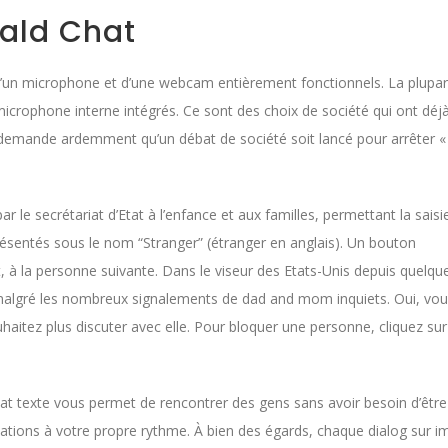
rald Chat
 d’un microphone et d’une webcam entièrement fonctionnels. La plupar
crophone interne intégrés. Ce sont des choix de société qui ont déj
l demande ardemment qu’un débat de société soit lancé pour arrêter «
r le secrétariat d’Etat à l’enfance et aux familles, permettant la saisi
présentés sous le nom “Stranger” (étranger en anglais). Un bouton
 à la personne suivante. Dans le viseur des Etats-Unis depuis quelqu
e, malgré les nombreux signalements de dad and mom inquiets. Oui, vo
itez plus discuter avec elle. Pour bloquer une personne, cliquez sur
at texte vous permet de rencontrer des gens sans avoir besoin d’êtr
ations à votre propre rythme. À bien des égards, chaque dialog sur i