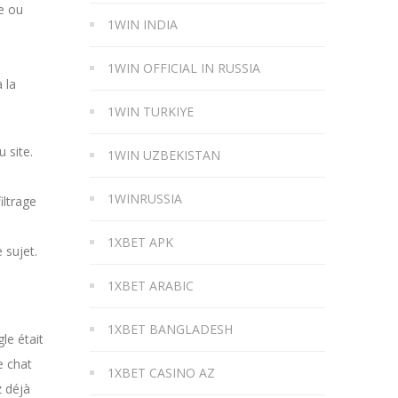
e ou
1WIN INDIA
1WIN OFFICIAL IN RUSSIA
 la
1WIN TURKIYE
 site.
1WIN UZBEKISTAN
1WINRUSSIA
iltrage
1XBET APK
 sujet.
1XBET ARABIC
1XBET BANGLADESH
le était
e chat
1XBET CASINO AZ
z déjà