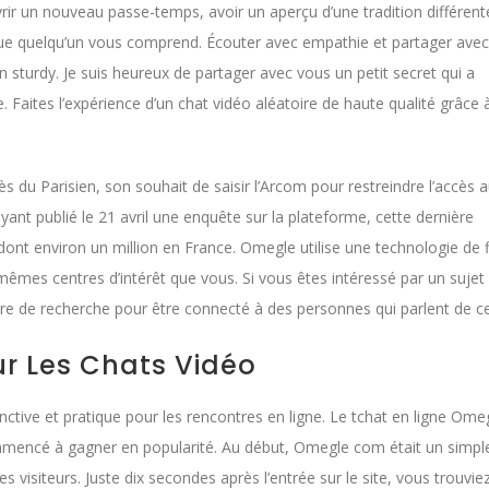
ir un nouveau passe-temps, avoir un aperçu d’une tradition différent
 que quelqu’un vous comprend. Écouter avec empathie et partager avec
 sturdy. Je suis heureux de partager avec vous un petit secret qui a
 Faites l’expérience d’un chat vidéo aléatoire de haute qualité grâce à
ès du Parisien, son souhait de saisir l’Arcom pour restreindre l’accès au
ant publié le 21 avril une enquête sur la plateforme, cette dernière
 dont environ un million en France. Omegle utilise une technologie de f
êmes centres d’intérêt que vous. Si vous êtes intéressé par un sujet
rre de recherche pour être connecté à des personnes qui parlent de ce
ur Les Chats Vidéo
nctive et pratique pour les rencontres en ligne. Le tchat en ligne Omeg
ommencé à gagner en popularité. Au début, Omegle com était un simpl
s visiteurs. Juste dix secondes après l’entrée sur le site, vous trouvie