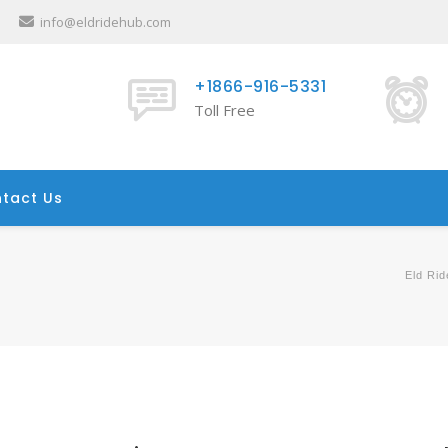
info@eldridehub.com
+1866-916-5331
Toll Free
tact Us
Eld Ri