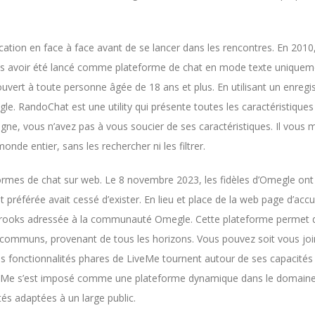
cation en face à face avant de se lancer dans les rencontres. En 2010
rès avoir été lancé comme plateforme de chat en mode texte uniquem
ouvert à toute personne âgée de 18 ans et plus. En utilisant un enregi
e. RandoChat est une utility qui présente toutes les caractéristiques
 ligne, vous n’avez pas à vous soucier de ses caractéristiques. Il vous 
nde entier, sans les rechercher ni les filtrer.
eformes de chat sur web. Le 8 novembre 2023, les fidèles d’Omegle ont
référée avait cessé d’exister. En lieu et place de la web page d’accu
if K-Brooks adressée à la communauté Omegle. Cette plateforme permet 
t communs, provenant de tous les horizons. Vous pouvez soit vous joi
 Les fonctionnalités phares de LiveMe tournent autour de ses capacités
 LiveMe s’est imposé comme une plateforme dynamique dans le domain
tés adaptées à un large public.