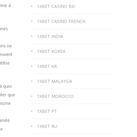
onne à
1XBET CASINO BD
1XBET CASINO FRENCH
nnes
1XBET INDIA
ons ne
1XBET KOREA
peuvent
ilise
1XBET KR
1XBET MALAYSIA
à quoi
lier que
1XBET MOROCCO
anisme
1XBET PT
imité
1XBET RU
ne