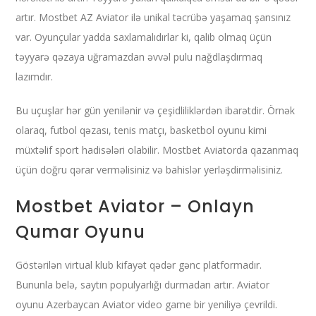
artır. Mostbet AZ Aviator ilə unikal təcrübə yaşamaq şansınız
var. Oyunçular yadda saxlamalıdırlar ki, qalib olmaq üçün
təyyarə qəzaya uğramazdan əvvəl pulu nağdlaşdırmaq
lazımdır.
Bu uçuşlar hər gün yenilənir və çeşidliliklərdən ibarətdir. Örnək
olaraq, futbol qəzası, tenis matçı, basketbol oyunu kimi
müxtəlif sport hadisələri olabilir. Mostbet Aviatorda qazanmaq
üçün doğru qərar verməlisiniz və bahislər yerləşdirməlisiniz.
Mostbet Aviator – Onlayn
Qumar Oyunu
Göstərilən virtual klub kifayət qədər gənc platformadır.
Bununla belə, saytın populyarlığı durmadan artır. Aviator
oyunu Azerbaycan Aviator video game bir yeniliyə çevrildi.