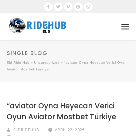
SINGLE BLOG
Eld Ride Hub
>
Uncategorized
>
“aviator Oyna Heyecan Verici Oyun
Aviator Mostbet Türkiye
“aviator Oyna Heyecan Verici
Oyun Aviator Mostbet Türkiye
ELDRIDEHUB
APRIL 22, 2025