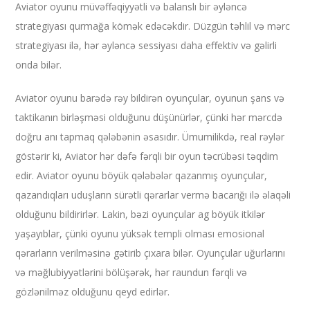
Aviator oyunu müvəffəqiyyətli və balanslı bir əyləncə
strategiyası qurmağa kömək edəcəkdir. Düzgün təhlil və mərc
strategiyası ilə, hər əyləncə sessiyası daha effektiv və gəlirli
onda bilər.
Aviator oyunu barədə rəy bildirən oyunçular, oyunun şans və
taktikanın birləşməsi olduğunu düşünürlər, çünki hər mərcdə
doğru anı tapmaq qələbənin əsasıdır. Ümumilikdə, real rəylər
göstərir ki, Aviator hər dəfə fərqli bir oyun təcrübəsi təqdim
edir. Aviator oyunu böyük qələbələr qazanmış oyunçular,
qazandıqları uduşların sürətli qərarlar vermə bacarığı ilə əlaqəli
olduğunu bildirirlər. Lakin, bəzi oyunçular ag böyük itkilər
yaşayıblar, çünki oyunu yüksək templi olması emosional
qərarların verilməsinə gətirib çıxara bilər. Oyunçular uğurlarını
və məğlubiyyətlərini bölüşərək, hər raundun fərqli və
gözlənilməz olduğunu qeyd edirlər.