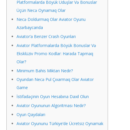
Platformalarda Böyük Uduşlar Və Bonuslar
Üçün Necə Oynamaq Olar
Necə Doldurmaq Olar Aviator Oyunu
Azərbaycanda
Aviator’a Benzer Crash Oyunları
Aviator Platformalarda Böyük Bonuslar Və
Eksklüziv Promo Kodlar: Harada Tapmaq
Olar?
Minimum Bahis Miktarı Nedir?
Oyundan Necə Pul Çıxarmaq Olar Aviator
Game
İstifadəçinin Oyun Hesabına Daxil Olun
Aviator Oyununun Algoritması Nedir?
Oyun Qaydaları
Aviator Oyununu Türkiye’de Ücretsiz Oynamak