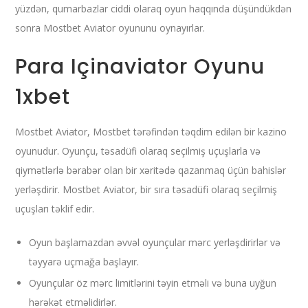
yüzdən, qumarbazlar ciddi olaraq oyun haqqında düşündükdən
sonra Mostbet Aviator oyununu oynayırlar.
Para Içinaviator Oyunu
1xbet
Mostbet Aviator, Mostbet tərəfindən təqdim edilən bir kazino
oyunudur. Oyunçu, təsadüfi olaraq seçilmiş uçuşlarla və
qiymətlərlə bərabər olan bir xəritədə qazanmaq üçün bahislər
yerləşdirir. Mostbet Aviator, bir sıra təsadüfi olaraq seçilmiş
uçuşları təklif edir.
Oyun başlamazdan əvvəl oyunçular mərc yerləşdirirlər və
təyyarə uçmağa başlayır.
Oyunçular öz mərc limitlərini təyin etməli və buna uyğun
hərəkət etməlidirlər.