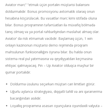
Aviator mərc” “etmək üçün portalın müştərisi balansını
doldurmalıdır. Bonus promosyonu avtomatik olaraq onun
hesabına köçürüləcək. Bu vəsaitlər mərc kimi istifadə oluna
bilər. Bonus proqramının təfərrüatları ilə müvafiq bölmədə
tanış olmaq və ya portal rəhbərliyindən məsləhət almaq olar.
Aviator’ da risk etməmək vacibdir. Başlamaq üçün, 1 win
onlayn kazinonun müştərisi demo rejimində proqram
məhsulunun funksionallığını öyrənə bilər. Bu halda onun
sistemə real pul yatırmasına və qeydiyyatdan keçməsinə
ehtiyac qalmayacaq. Pin – Up Aviator olduqca məşhur bir
qumar portalıdır.
Doldurma üsulunu seçərkən müştəri cari limitləri görür.
Uğurlu əyləncə strategiyası, diqqətli təhlil və ani qərarvermə
bacarığından asılıdır.
Loyallıq proqramına əsasən oyunçulara oyundaxili valyuta –