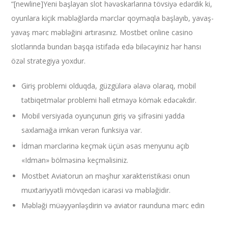
“[newline]Yeni başlayan slot həvəskarlarına tövsiyə edərdik ki,
oyunlara kiçik məbləğlərdə mərclər qoymaqla başlayıb, yavaş-
yavaş mərc məbləğini artırasınız. Mostbet online casino
slotlarında bundan başqa istifadə edə biləcəyiniz hər hansı
özəl strategiya yoxdur.
Giriş problemi olduqda, güzgülərə əlavə olaraq, mobil
tətbiqetmələr problemi həll etməyə kömək edəcəkdir.
Mobil versiyada oyunçunun giriş və şifrəsini yadda
saxlamağa imkan verən funksiya var.
İdman mərclərinə keçmək üçün əsas menyunu açıb
«Idman» bölməsinə keçməlisiniz.
Mostbet Aviatorun ən məşhur xarakteristikası onun
muxtariyyətli mövqedən icarəsi və məbləğidir.
Məbləği müəyyənləşdirin və aviator raunduna mərc edin