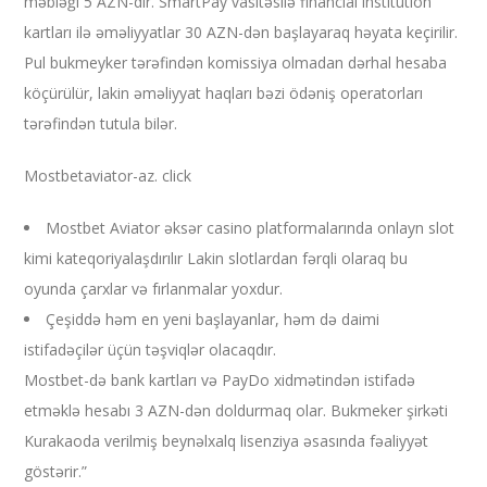
məbləği 5 AZN-dir. SmartPay vasitəsilə financial institution
kartları ilə əməliyyatlar 30 AZN-dən başlayaraq həyata keçirilir.
Pul bukmeyker tərəfindən komissiya olmadan dərhal hesaba
köçürülür, lakin əməliyyat haqları bəzi ödəniş operatorları
tərəfindən tutula bilər.
Mostbetaviator-az. click
Mostbet Aviator əksər casino platformalarında onlayn slot
kimi kateqoriyalaşdırılır Lakin slotlardan fərqli olaraq bu
oyunda çarxlar və fırlanmalar yoxdur.
Çeşiddə həm en yeni başlayanlar, həm də daimi
istifadəçilər üçün təşviqlər olacaqdır.
Mostbet-də bank kartları və PayDo xidmətindən istifadə
etməklə hesabı 3 AZN-dən doldurmaq olar. Bukmeker şirkəti
Kurakaoda verilmiş beynəlxalq lisenziya əsasında fəaliyyət
göstərir.”