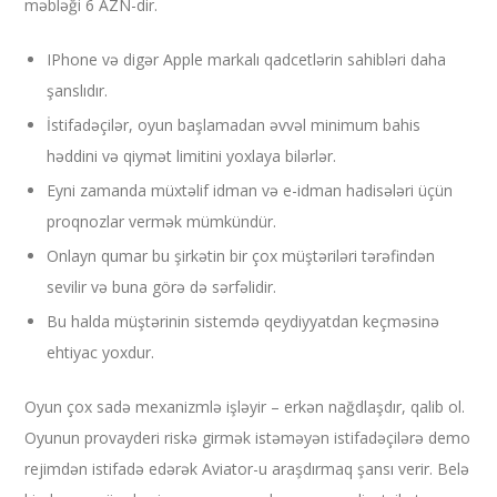
məbləği 6 AZN-dir.
IPhone və digər Apple markalı qadcetlərin sahibləri daha
şanslıdır.
İstifadəçilər, oyun başlamadan əvvəl minimum bahis
həddini və qiymət limitini yoxlaya bilərlər.
Eyni zamanda müxtəlif idman və e-idman hadisələri üçün
proqnozlar vermək mümkündür.
Onlayn qumar bu şirkətin bir çox müştəriləri tərəfindən
sevilir və buna görə də sərfəlidir.
Bu halda müştərinin sistemdə qeydiyyatdan keçməsinə
ehtiyac yoxdur.
Oyun çox sadə mexanizmlə işləyir – erkən nağdlaşdır, qalib ol.
Oyunun provayderi riskə girmək istəməyən istifadəçilərə demo
rejimdən istifadə edərək Aviator-u araşdırmaq şansı verir. Belə