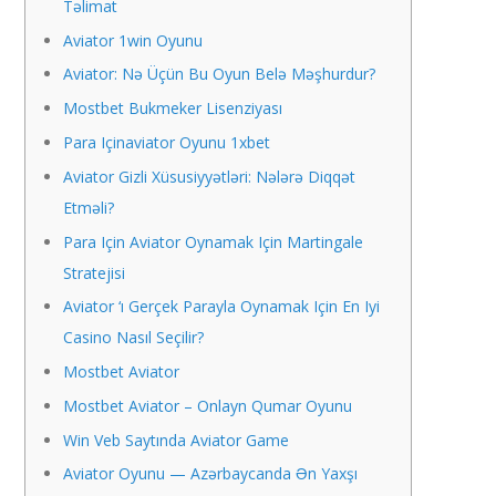
Təlimat
Aviator 1win Oyunu
Aviator: Nə Üçün Bu Oyun Belə Məşhurdur?
Mostbet Bukmeker Lisenziyası
Para Içinaviator Oyunu 1xbet
Aviator Gizli Xüsusiyyətləri: Nələrə Diqqət
Etməli?
Para Için Aviator Oynamak Için Martingale
Stratejisi
Aviator ‘ı Gerçek Parayla Oynamak Için En Iyi
Casino Nasıl Seçilir?
Mostbet Aviator
Mostbet Aviator – Onlayn Qumar Oyunu
Win Veb Saytında Aviator Game
Aviator Oyunu — Azərbaycanda Ən Yaxşı