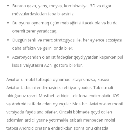
Burada qəza, yarış, meyvə, kombinasiya, 3D və digər
mövzulardaslotları tapa bilərsiniz.
Bu oyunu oynamaq üçün məbləğinizi itəcək ola və bu da
önəmli zərər yaradacaq.
Düzgün təhlil və mərc strategiyası ilə, hər əyləncə sessiyası
daha effektiv və gəlirli onda bilər.
Azərbaycandan olan istifadəçilər qeydiyyatdan keçərkən pul
kisəsi valyutasını AZN göstərə bilərlər.
Aviator-u mobil tətbiqdə oynamaq istəyirsinizsə, xüsusi
Aviator tətbiqini endirməyinizə ehtiyac yoxdur. Tək etməli
olduğunuz rəsmi Mostbet tətbiqini telefona endirməkdir. IOS
və Android istifadə edən oyunçular Mostbet Aviator-dan mobil
versiyada faydalana bilərlər. Öncəki bölmədə qeyd edilən
addımları ardıcıl yerinə yetirməklə etibarlı mənbədən mobil
tətbiqi Android cihazına endirdikdən sonra onu cihazda