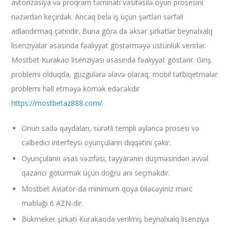
avtorizasiya və proqram təminatı vasitəsilə oyun prosesini
nəzərdən keçirdək. Ancaq belə iş üçün şərtləri sərfəli
adlandırmaq çətindir. Buna görə də əksər şirkətlər beynəlxalq
lisenziyalar əsasında fəaliyyət göstərməyə üstünlük verirlər.
Mostbet Kurakao lisenziyası əsasında fəaliyyət göstərir. Giriş
problemi olduqda, güzgülərə əlavə olaraq, mobil tətbiqetmələr
problemi həll etməyə kömək edəcəkdir
https://mostbetaz888.com/
.
Onun sadə qaydaları, sürətli templi əyləncə prosesi və
cəlbedici interfeysi oyunçuların diqqətini çəkir.
Oyunçuların əsas vəzifəsi, təyyarənin düşməsindən əvvəl
qazancı götürmək üçün doğru anı seçməkdir.
Mostbet Aviator-da minimum qoya biləcəyiniz mərc
məbləği 6 AZN-dir.
Bukmeker şirkəti Kurakaoda verilmiş beynəlxalq lisenziya