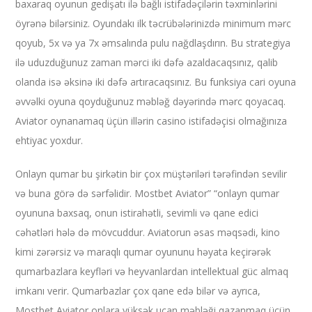
baxaraq oyunun gedişatı ilə bağlı istifadəçilərin təxminlərini
öyrənə bilərsiniz. Oyundakı ilk təcrübələrinizdə minimum mərc
qoyub, 5x və ya 7x əmsalında pulu nağdlaşdırın. Bu strategiya
ilə uduzduğunuz zaman mərci iki dəfə azaldacaqsınız, qalib
olanda isə əksinə iki dəfə artıracaqsınız. Bu funksiya cari oyuna
əvvəlki oyuna qoyduğunuz məbləğ dəyərində mərc qoyacaq.
Aviator oynanamaq üçün illərin casino istifadəçisi olmağınıza
ehtiyac yoxdur.
Onlayn qumar bu şirkətin bir çox müştəriləri tərəfindən sevilir
və buna görə də sərfəlidir. Mostbet Aviator” “onlayn qumar
oyununa baxsaq, onun istirahətli, sevimli və qane edici
cəhətləri hələ də mövcuddur. Aviatorun əsas məqsədi, kino
kimi zərərsiz və maraqlı qumar oyununu həyata keçirərək
qumarbazlara keyfləri və heyvanlardan intellektual güc almaq
imkanı verir. Qumarbazlar çox qane edə bilər və ayrıca,
Mostbet Aviator onlara yüksək uçan məbləği qazanmaq üçün