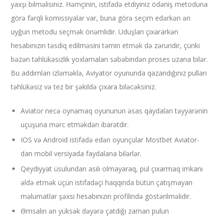
yaxşı bilməlisiniz. Həmçinin, istifadə etdiyiniz ödəniş metoduna
görə fərqli komissiyalar var, buna görə seçim edərkən ən
uyğun metodu seçmək önəmlidir. Uduşları çıxararkən
hesabınızın təsdiq edilməsini təmin etmək də zəruridir, çünki
bəzən təhlükəsizlik yoxlamaları səbəbindən proses uzana bilər.
Bu addımları izləməklə, Aviyator oyununda qazandığınız pulları
təhlükəsiz və tez bir şəkildə çıxara biləcəksiniz.
Aviator necə oynamaq oyununun əsas qaydaları təyyarənin
uçuşuna mərc etməkdən ibarətdir.
IOS və Android istifadə edən oyunçular Mostbet Aviator-
dan mobil versiyada faydalana bilərlər.
Qeydiyyat üsulundan asılı olmayaraq, pul çıxarmaq imkanı
əldə etmək üçün istifadəçi haqqında bütün çatışmayan
məlumatlar şəxsi hesabınızın profilində göstərilməlidir.
Əmsalın ən yüksək dəyərə çatdığı zaman pulun