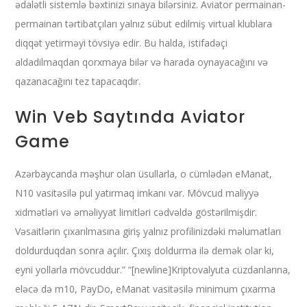
ədalətli sistemlə bəxtinizi sınaya bilərsiniz. Aviator permainan-
permainan tərtibatçıları yalnız sübut edilmiş virtual klublara
diqqət yetirməyi tövsiyə edir. Bu halda, istifadəçi
aldadilmaqdan qorxmaya bilər və harada oynayacağını və
qazanacağını tez tapacaqdır.
Win Veb Saytında Aviator
Game
Azərbaycanda məşhur olan üsullarla, o cümlədən eManat,
N10 vasitəsilə pul yatırmaq imkanı var. Mövcud maliyyə
xidmətləri və əməliyyat limitləri cədvəldə göstərilmişdir.
Vəsaitlərin çıxarılmasına giriş yalnız profilinizdəki məlumatları
doldurduqdan sonra açılır. Çıxış doldurma ilə demək olar ki,
eyni yollarla mövcuddur.” “[newline]Kriptovalyuta cüzdanlarına,
eləcə də m10, PayDo, eManat vasitəsilə minimum çıxarma