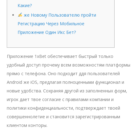
Какие?
же Новому Пользователю пройти
Регистрацию Через Мобильное
Приложение Один Икс Бет?
Приложение 1xBet обеспечивает быстрый только
удобный доступ прочему всем возможностям платформы
прямо с телефона. Оно подходит ддя пользователей
Android же iOS, предлагая полноценными функционал и
новые удобства. Сохраняя другой из заполненных форм,
игрок дает твое согласие с правилами компании и
политики конфиденциальности, подтверждает твоей
совершеннолетие и становится зарегистрированным
клиентом конторы.