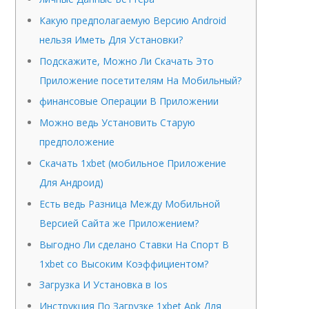
Какую предполагаемую Версию Android
нельзя Иметь Для Установки?
Подскажите, Можно Ли Скачать Это
Приложение посетителям На Мобильный?
финансовые Операции В Приложении
Можно ведь Установить Старую
предположение
Скачать 1xbet (мобильное Приложение
Для Андроид)
Есть ведь Разница Между Мобильной
Версией Сайта же Приложением?
Выгодно Ли сделано Ставки На Спорт В
1xbet со Высоким Коэффициентом?
Загрузка И Установка в Ios
Инструкция По Загрузке 1xbet Apk Для