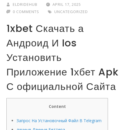
ELDRIDEHUB
APRIL 17, 2025
0 COMMENTS
UNCATEGORIZED
1xbet Скачать а
Андроид И Ios
Установить
Приложение 1хбет Apk
С официальной Сайта
Content
Запрос На Установочный Файл В Telegram
личные Данные Беттера