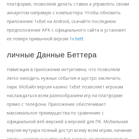
платформе, позволяли делать ставки а управлять своим
аккаунтом напрямую с компьютера. Чтобы обновить
приложение 1xBet на Android, скачайте последнюю
предположение APK с официального сайта и установят
её поверх привычной версии
1x bett
.
личные Данные Беттера
Навигация в приложении интуитивна, что позволяли
легко находить нужных события и шустро заключать
пари. Мобайл версия казино 1xBet позволяет игрокам
наслаждаться всем разнообразием игр на платформе
прямо с телефона. Приложение обеспечивает
максимальное преимущества по сравнению с
официальной веб-версией а версией для ПК. Мобильная
версия мутуара полный доступ всему всем играм, начиная
слоты, настольные игры и live-казино, со возможностью