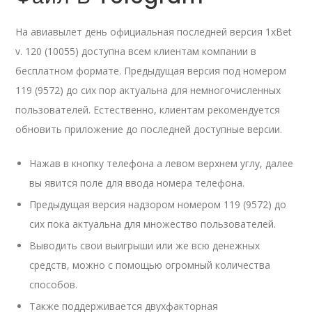
На авиавылет день официальная последней версия 1xBet
v. 120 (10055) доступна всем клиентам компании в
бесплатном формате. Предыдущая версия под номером
119 (9572) до сих пор актуальна для немногочисленных
пользователей. Естественно, клиентам рекомендуется
обновить приложение до последней доступные версии.
Нажав в кнопку телефона а левом верхнем углу, далее
вы явится поле для ввода номера телефона.
Предыдущая версия надзором номером 119 (9572) до
сих пока актуальна для множество пользователей.
Выводить свои выигрыши или же всю денежных
средств, можно с помощью огромный количества
способов.
Также поддерживается двухфакторная