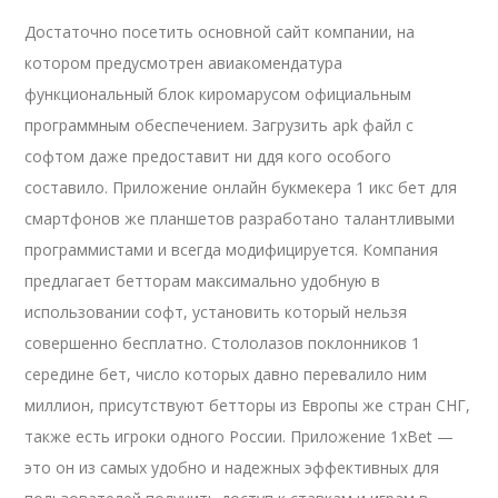
Достаточно посетить основной сайт компании, на
котором предусмотрен авиакомендатура
функциональный блок киромарусом официальным
программным обеспечением. Загрузить apk файл с
софтом даже предоставит ни ддя кого особого
составило. Приложение онлайн букмекера 1 икс бет для
смартфонов же планшетов разработано талантливыми
программистами и всегда модифицируется. Компания
предлагает бетторам максимально удобную в
использовании софт, установить который нельзя
совершенно бесплатно. Стололазов поклонников 1
середине бет, число которых давно перевалило ним
миллион, присутствуют бетторы из Европы же стран СНГ,
также есть игроки одного России. Приложение 1xBet —
это он из самых удобно и надежных эффективных для