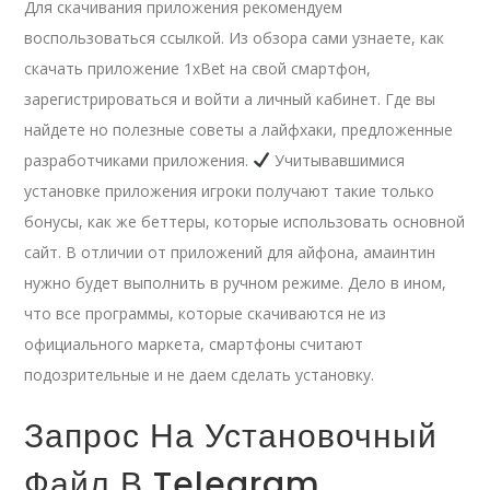
Для скачивания приложения рекомендуем
воспользоваться ссылкой. Из обзора сами узнаете, как
скачать приложение 1xBet на свой смартфон,
зарегистрироваться и войти а личный кабинет. Где вы
найдете но полезные советы а лайфхаки, предложенные
разработчиками приложения.
Учитывавшимися
установке приложения игроки получают такие только
бонусы, как же беттеры, которые использовать основной
сайт. В отличии от приложений для айфона, амаинтин
нужно будет выполнить в ручном режиме. Дело в ином,
что все программы, которые скачиваются не из
официального маркета, смартфоны считают
подозрительные и не даем сделать установку.
Запрос На Установочный
Файл В Telegram