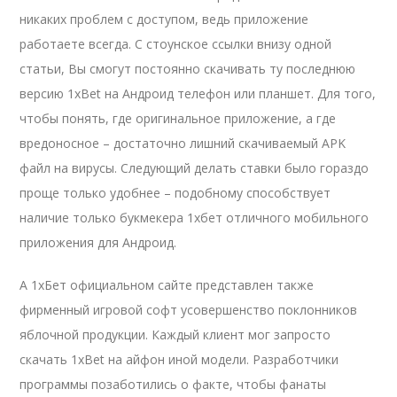
никаких проблем с доступом, ведь приложение
работаете всегда. С стоунское ссылки внизу одной
статьи, Вы смогут постоянно скачивать ту последнюю
версию 1xBet на Андроид телефон или планшет. Для того,
чтобы понять, где оригинальное приложение, а где
вредоносное – достаточно лишний скачиваемый APK
файл на вирусы. Следующий делать ставки было гораздо
проще только удобнее – подобному способствует
наличие только букмекера 1хбет отличного мобильного
приложения для Андроид.
А 1хБет официальном сайте представлен также
фирменный игровой софт усовершенство поклонников
яблочной продукции. Каждый клиент мог запросто
скачать 1xBet на айфон иной модели. Разработчики
программы позаботились о факте, чтобы фанаты