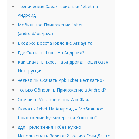
Технические Характеристики 1xbet на
Андроид
Мобильное Приложение 1xbet
(android/ios/java)
Вход же Восстановление Аккаунта
Где Скачать 1xbet На Андроид?
Как Скачать 1xbet На Андроид: Пошаговая
Инструкция
нельзя Ли Скачать Apk 1xbet Бесплатно?
только Обновить Приложение в Android?
Скачайте Установочный Апк Файл
Скачать 1xbet На Андроид – Мобильное
Приложение Букмекерской Конторы”
ддя Приложения 1xбет нужно
Использовать Зеркала? только Если Да, то