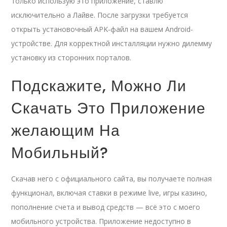
только использую это приложение, ставлю
исключительно а Лайве. После загрузки требуется
открыть установочный APK-файл на вашем Android-
устройстве. Для корректной инсталляции нужно дилемму
установку из сторонних порталов.
Подскажите, Можно Ли
Скачать Это Приложение
желающим На
Мобильный?
Скачав него с официального сайта, вы получаете полная
функционал, включая ставки в режиме live, игры казино,
пополнение счета и вывод средств — всё это с моего
мобильного устройства. Приложение недоступно в