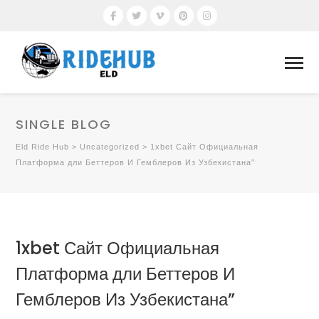
SINGLE BLOG
Eld Ride Hub
>
Uncategorized
>
1xbet Сайт Официальная
Платформа дли Беттеров И Гемблеров Из Узбекистана”
1xbet Сайт Официальная
Платформа дли Беттеров И
Гемблеров Из Узбекистана”