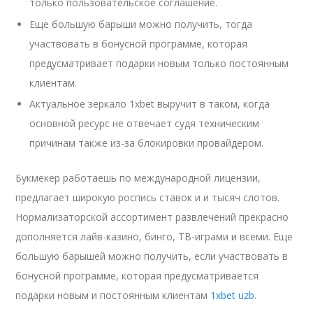
только пользовательское соглашение.
Еще большую барыши можно получить, тогда
участвовать в бонусной программе, которая
предусматривает подарки новым только постоянным
клиентам.
Актуальное зеркало 1xbet выручит в таком, когда
основной ресурс не отвечает судя техническим
причинам также из-за блокировки провайдером.
Букмекер работаешь по международной лицензии,
предлагает широкую роспись ставок и и тысяч слотов.
Нормализаторской ассортимент развлечений прекрасно
дополняется лайв-казино, бинго, ТВ-играми и всеми. Еще
большую барышей можно получить, если участвовать в
бонусной программе, которая предусматривается
подарки новым и постоянным клиентам
1xbet uzb
.