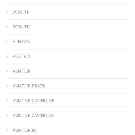
9950_TR
9990_TR
AI NEWS
AUSTRIA
AVIATOR
AVIATOR BRAZIL
AVIATOR CASINO DE
AVIATOR CASINO FR
AVIATOR IN