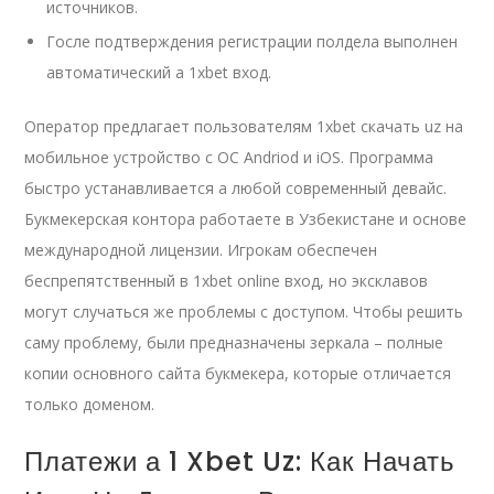
источников.
Госле подтверждения регистрации полдела выполнен
автоматический а 1xbet вход.
Оператор предлагает пользователям 1xbet скачать uz на
мобильное устройство с ОС Andriod и iOS. Программа
быстро устанавливается а любой современный девайс.
Букмекерская контора работаете в Узбекистане и основе
международной лицензии. Игрокам обеспечен
беспрепятственный в 1xbet online вход, но эксклавов
могут случаться же проблемы с доступом. Чтобы решить
саму проблему, были предназначены зеркала – полные
копии основного сайта букмекера, которые отличается
только доменом.
Платежи а 1 Xbet Uz: Как Начать