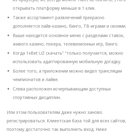
открывать платформу меньше в 1 клик.
Также ассортимент развлечений прекрасно
дополняется лайв-казино, бинго, ТВ-играми и своими.
Выше находится основное меню с разделами ставок,
живого казино, покера, телевизионных игр, бинго.
Когда 1xBet UZ скачать” “только получается, можно
использовать адаптированную мобильную догадку.
Более того, а приложении можно видел трансляции
чемпионатов и лайве.
Слева расположен исчерпывающим доступных
спортивных дисциплин.
Или этом пользователям даже нужно заново
регистрироваться. Клиентская база той для всех сайтов,
поэтому достаточно так выполнить вход. Ниже