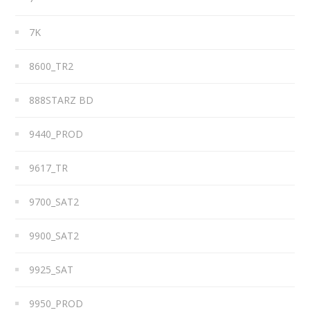
7K
8600_TR2
888STARZ BD
9440_PROD
9617_TR
9700_SAT2
9900_SAT2
9925_SAT
9950_PROD