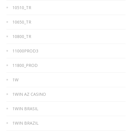
10510_TR
10650_TR
10800_TR
11000PROD3
11800_PROD
1W
1WIN AZ CASINO
1WIN BRASIL
1WIN BRAZIL