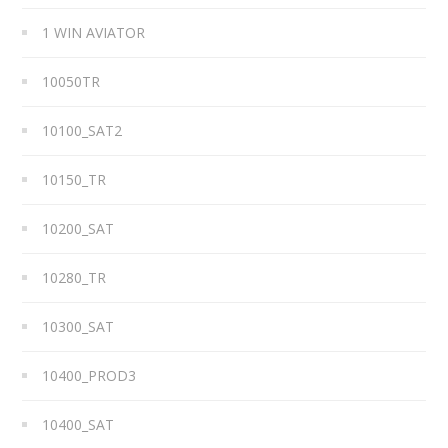
1 WIN AVIATOR
10050TR
10100_SAT2
10150_TR
10200_SAT
10280_TR
10300_SAT
10400_PROD3
10400_SAT