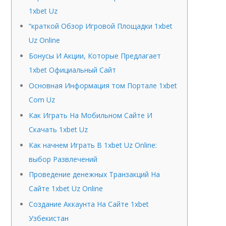
1xbet Uz
“краткой Обзор Игровой Площадки 1xbet
Uz Online
Бонусы И Акции, Которые Предлагает
1xbet Официальный Сайт
Основная Информация том Портале 1xbet
Com Uz
Как Играть На Мобильном Сайте И
Скачать 1xbet Uz
Как начнем Играть В 1xbet Uz Online:
выбор Развлечений
Проведение денежных Транзакций На
Сайте 1xbet Uz Online
Создание Аккаунта На Сайте 1xbet
Узбекистан