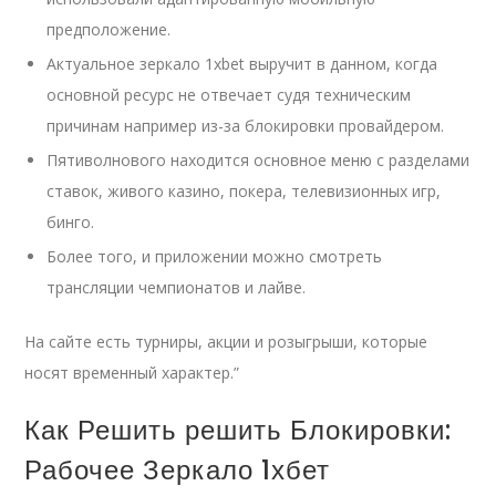
предположение.
Актуальное зеркало 1xbet выручит в данном, когда
основной ресурс не отвечает судя техническим
причинам например из-за блокировки провайдером.
Пятиволнового находится основное меню с разделами
ставок, живого казино, покера, телевизионных игр,
бинго.
Более того, и приложении можно смотреть
трансляции чемпионатов и лайве.
На сайте есть турниры, акции и розыгрыши, которые
носят временный характер.”
Как Решить решить Блокировки:
Рабочее Зеркало 1хбет