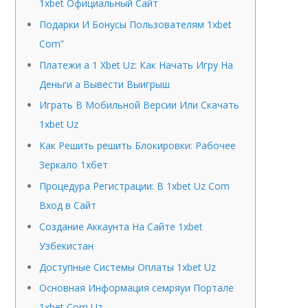
1xbet Официальный Сайт
Подарки И Бонусы Пользователям 1xbet
Com”
Платежи а 1 Xbet Uz: Как Начать Игру На
Деньги а Вывести Выигрыш
Играть В Мобильной Версии Или Скачать
1xbet Uz
Как Решить решить Блокировки: Рабочее
Зеркало 1хбет
Процедура Регистрации: В 1xbet Uz Com
Вход в Сайт
Создание Аккаунта На Сайте 1xbet
Узбекистан
Доступные Системы Оплаты 1xbet Uz
Основная Информация семряуи Портале
1xbet Com Uz