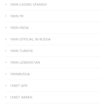
1WIN CASINO SPANISH
1WIN FR
1WIN INDIA
1WIN OFFICIAL IN RUSSIA
1WIN TURKIYE
1WIN UZBEKISTAN
1WINRUSSIA
1XBET APK
1XBET ARABIC